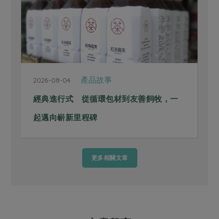
產品故事
2026-08-04
2
經典進行式 從循環包材到友善飼牧，一
起邁向嶄新里程碑
更多相關文章