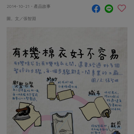
畜產肉類
水產
廚房瑜伽
2014-10-21・產品故事
合作25-經典快閃最後一週
水畜加工品
料理方式
產品檢驗
合作25-精選產品第四彈
圖。文／張智淵
關注議題
烘焙．點心
自主把關
合作25-精選產品第三彈
調理食材・點心
減硝酸鹽
惜食
醬料
檢驗報告
更多當季產品
調味醬料/南北貨
烘焙
非基改運動
支持本土農糧
湯品．鍋物
硝酸鹽檢驗
休閒零嘴
沖泡飲品
廢核運動
能源議題
漬物
議題活動
保健食品
減添加物
減塑減廢
涼拌沙拉
社員權益
主婦聯盟X樂齡網特約優惠案
公益金
食農教育
飲品
居家好物
合作社法規
30%rPET紅烏龍茶
更多議題
美妝保養
個人清潔
社務專區
2024農業發展計畫年度報告
主題食譜
生活者e週報
家庭清潔
織品
選舉專區
更多議題活動
異國料理
日用品
圖書禮品
綠主張月刊
年菜食譜
防災用品
最新消息
把最好的台灣味帶回家！
典藏閱覽室
養身食補