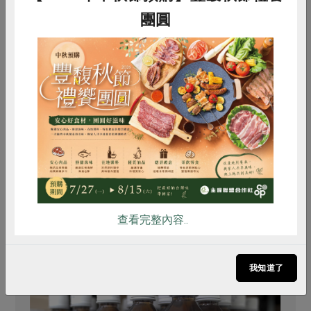
團圓
原文刊登於 2012年9月108期
惜食
RPET
食譜
減硝酸鹽
一起吃飯吧！「共食」有機棉衣的邀約
雞蛋
食安
共同購買
查看完整內容..
推薦閱讀
我知道了