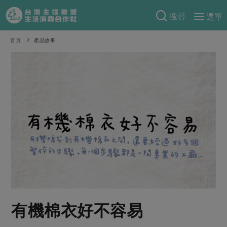
搜尋
選單
產品分類
首頁
產品故事
當季蔬果
食譜料理
一籃菜
當令水果
食材
特別企畫
芽苗類
蕈菇類
米食
預購活動
綠主張
辛香料類
麵食
把最好的台灣味帶回家！
觀點文章
關於合作社
肉食
奶蛋豆・五穀
防災用品預購圓滿結束
主婦食堂
一籃菜真心話
海鮮
蛋
乳製品
認識合作社
重要公告
2026年端午節預購圓滿結束
社內大小事
合作聯合國
常備菜
豆製品
米麵雜糧
關於我們
更多預購活動
產品故事
生活提案
蔬食
合作社組織
有機棉衣好不容易
肉品・水產
樂齡生活
親子食育
蛋料理
當季產品
員工與求才