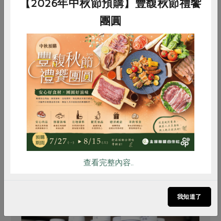
【2026年中秋節預購】豐馥秋節禮饗
團圓
惜食
RPET
食譜
減硝酸鹽
原文刊登於 2013年3月114期
雞蛋
食安
共同購買
愛森林 從日常用紙開始
查看完整內容..
推薦閱讀
我知道了