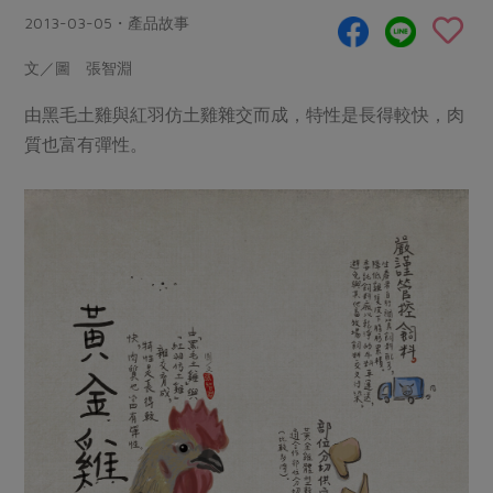
畜產肉類
水產
廚房瑜伽
2013-03-05・產品故事
合作25-經典快閃最後一週
水畜加工品
料理方式
產品檢驗
合作25-精選產品第四彈
文／圖 張智淵
關注議題
烘焙．點心
自主把關
合作25-精選產品第三彈
調理食材・點心
由黑毛土雞與紅羽仿土雞雜交而成，特性是長得較快，肉
減硝酸鹽
惜食
醬料
質也富有彈性。
檢驗報告
更多當季產品
調味醬料/南北貨
烘焙
非基改運動
支持本土農糧
湯品．鍋物
硝酸鹽檢驗
休閒零嘴
沖泡飲品
廢核運動
能源議題
漬物
議題活動
保健食品
減添加物
減塑減廢
涼拌沙拉
社員權益
主婦聯盟X樂齡網特約優惠案
公益金
食農教育
飲品
居家好物
合作社法規
30%rPET紅烏龍茶
更多議題
美妝保養
個人清潔
社務專區
2024農業發展計畫年度報告
主題食譜
生活者e週報
家庭清潔
織品
選舉專區
更多議題活動
異國料理
日用品
圖書禮品
綠主張月刊
年菜食譜
防災用品
最新消息
把最好的台灣味帶回家！
典藏閱覽室
養身食補