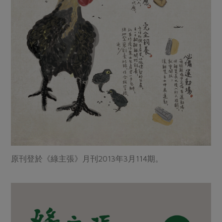
媒體報導
最新產品
節慶大餐
下載專區
優惠專區
高麗菜海鮮煎餅
地區活動
素食專區
社務會議
地區活動
樂齡友善
活動報下載
原刊登於《綠主張》月刊2013年3月114期。