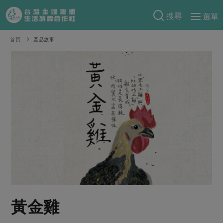
搜尋
選單
產品分類
首頁
產品故事
當季蔬果
食譜料理
一籃菜
當令水果
食材
特別企畫
芽苗類
蕈菇類
米食
預購活動
綠主張
辛香料類
麵食
把最好的台灣味帶回家！
觀點文章
關於合作社
肉食
奶蛋豆・五穀
防災用品預購圓滿結束
主婦食堂
一籃菜真心話
海鮮
蛋
乳製品
認識合作社
重要公告
2026年端午節預購圓滿結束
社內大小事
合作聯合國
常備菜
豆製品
米麵雜糧
關於我們
更多預購活動
產品故事
生活提案
蔬食
合作社組織
黃金雞
肉品・水產
樂齡生活
親子食育
蛋料理
當季產品
員工與求才