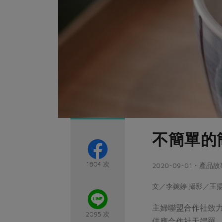
不簡單的
1804 次
2020-09-01・產品故
文／李婉婷 攝影／王
主婦聯盟合作社致力
2095 次
供應合作社天婦羅、