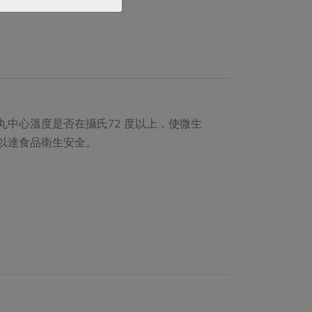
丸中心溫度是否在攝氏72 度以上，使微生
以達食品衛生安全。