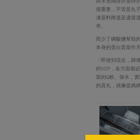
與水煮階段亦需特
很重要，不管是丸
凍原料降溫至適當
率。
而少了磷酸鹽幫助肉
本身的蛋白質當作
「即使到現在，師
的SOP，各方面
當的Q軟、保水，
的貢丸，就像從媽