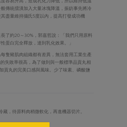
溫度容易升高，造成乳化力降低，所以維持低溫
一般傳統擂潰加入大量冰塊降溫，振鈁事先將冷
其盡量維持攝氏5度以內，提高打發成功機
長了約20～30%，郭嘉哲說：「我們只用原料
溶性蛋白完全釋放，達到乳化效果。」
為每隻豬肌肉組織都有差異，無法套用工業生產
丸的失敗率很高，為了做到與一般標準品貢丸相
加貢丸的完美口感與風味。少了味素、磷酸鹽
冷藏，待原料肉稍微軟化，再進機器切片。