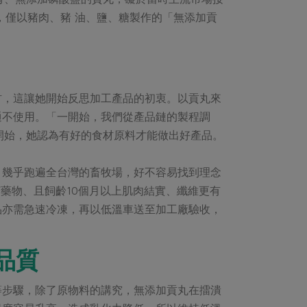
，僅以豬肉、豬 油、鹽、糖製作的「無添加貢
材，這讓她開始反思加工產品的初衷。以貢丸來
通不使用。「一開始，我們從產品鏈的製程調
零開始，她認為有好的食材原料才能做出好產品。
，幾乎跑遍全台灣的畜牧場，好不容易找到理念
藥物、且飼齡10個月以上肌肉結實、纖維更有
品亦需急速冷凍，再以低溫車送至加工廠驗收，
品質
等步驟，除了原物料的講究，無添加貢丸在擂潰