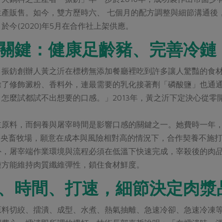
產販售。如今，雙方歷時六、 七個月的配方調整與細節溝通後
於今(2020)年5月在合作社上架供應。
關鍵：健康足齡豬、完善冷鏈
，振鈁創辦人黃之沂在標榜無添加餐廳裡吃到許多讓人驚豔的食
除了修飾澱粉、香料外，連最需要的乳化接著劑「磷酸鹽」也通
怎麼試都試不出想要的口感。」2013年，黃之沂下定決心從
主原料，而飼養與屠宰時間是影響口感的關鍵之一。她費時一年
中央畜牧場，願意在成本與風險相對高的情況下，合作契養不施打
外，屠宰端作業環境與流程必須在低溫下快速完成，宰殺後的肉
鏈方能維持肉質纖維彈性，鎖住食材鮮度。
、時間、打速，細節決定肉漿
原料切絞、擂潰、成型、水煮、熱氣抽離、急速冷卻、急速冷凍