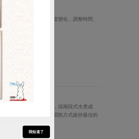
購買
程中需時時觀察肉質與溫度變化，調整時間、
出Q 彈口感。
導致油脂流失、乳化崩解，採兩段式水煮成
菌、微生物孳生，後段以燜熟方式維持最佳的
我知道了