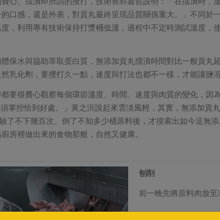
別費心。擂潰即所謂的攪打，技術長郭嘉哲說明：「在擂潰時，
子的口感，還是外表，對貢丸最終呈現品質關係重大。」不同於
溫度，利用專有技術保持打漿桶低溫，過程中不定時測試溫度，使
體保水與協助萃取蛋白質，無添加貢丸擂潰時間對比一般貢丸延
天然乳化劑，要攪打久一點，速度與打法也都不一樣，才能讓鹽
傅都要很費心觀察每個環節溫度、時間、速度與肉質的變化，因
都必須掌控恰到好處。」黃之沂說起來雲淡風輕，其實，無添加貢
實驗了不下幾百次、倒了不知多少桶原料後，才摸索出如今這無添
媽廚房裡做出來的食物那般，自然又健康。
刨削
前一晚先將原料肉放至