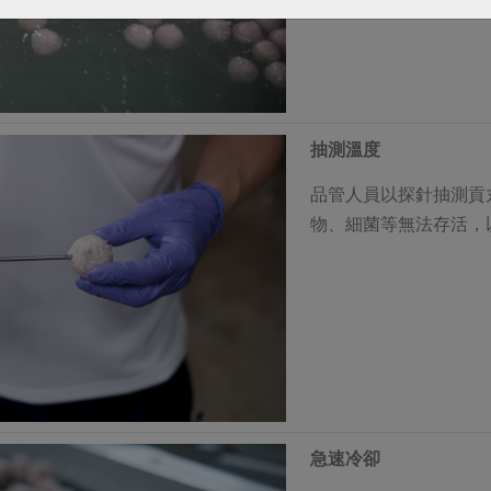
抽測溫度
品管人員以探針抽測貢
物、細菌等無法存活，
急速冷卻