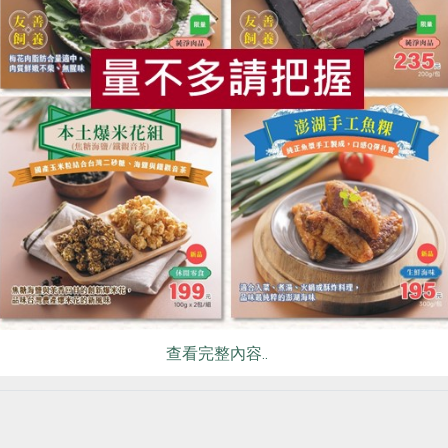
擂潰
食
RPET
食譜
減硝酸鹽
雞蛋
食安
共同
即攪打乳化成肉漿，過
打法、轉速等，方能做
水煮定型
為避免水煮時間過久，
查看完整內容..
型；前段高溫以避免細
水油比例與口感。