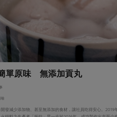
簡單原味 無添加貢丸
事
揚喻
開發減少添加物、甚至無添加的食材，讓社員吃得安心。201
火鍋料之生產者「振鈁」早一步於2016年，成功製作出市面