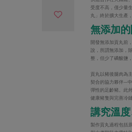
受度不高，僅少量生
丸」終於擴大生產，
無添加的
開發無添加貢丸前
說，所謂無添加，
整，但少了磷酸鹽，
貢丸以豬後腿肉為
契合的協力夥伴—
彈性的足齡豬。此
健康豬隻與完善冷
講究溫度
製作貢丸過程包括