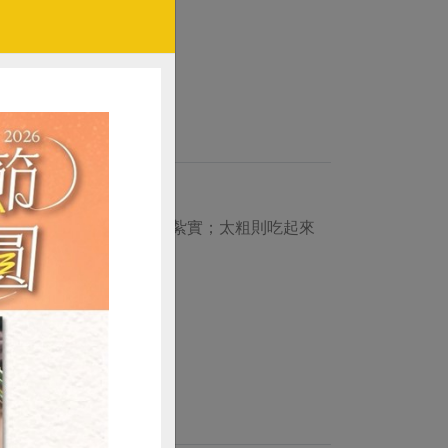
太細纖維易斷，貢丸不夠紮實；太粗則吃起來