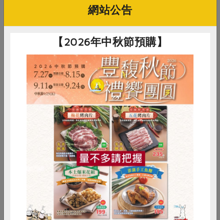
為了讓一年之中產季極短的蔬果保存下來，創造多元利用
網站公告
的價值，用炭火或是機器乾燥後，讓水活性降到0.6以
下，便可以在室溫下保存較長時間。
合作社的龍眼乾、金
【2026年中秋節預購】
針花乾皆以傳統炭火烘烤乾燥方式製作，所需時間較長，
外觀色澤不鮮艷，但多了一股煙燻獨特的風味。
常見的有……
龍眼、金針花、洛神花
惜食
RPET
食譜
減硝酸鹽
雞蛋
食安
共同購買