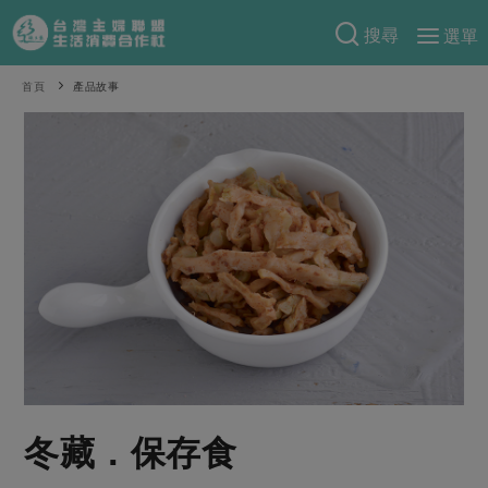
搜尋
選單
產品分類
首頁
產品故事
當季蔬果
食譜料理
一籃菜
當令水果
食材
特別企畫
芽苗類
蕈菇類
米食
預購活動
綠主張
辛香料類
麵食
把最好的台灣味帶回家！
觀點文章
關於合作社
肉食
奶蛋豆・五穀
防災用品預購圓滿結束
主婦食堂
一籃菜真心話
海鮮
蛋
乳製品
認識合作社
重要公告
2026年端午節預購圓滿結束
社內大小事
合作聯合國
常備菜
豆製品
米麵雜糧
關於我們
更多預購活動
產品故事
生活提案
蔬食
合作社組織
冬藏．保存食
肉品・水產
樂齡生活
親子食育
蛋料理
當季產品
員工與求才