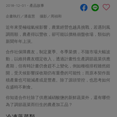
畜產肉類
水產
廚房瑜伽
2018-12-01・產品故事
合作25-經典快閃最後一週
水畜加工品
料理方式
產品檢驗
合作25-精選產品第四彈
企畫執行／潘嘉慧 攝影／周禎和
關注議題
烘焙．點心
自主把關
合作25-精選產品第三彈
調理食材・點心
近年來受極端氣候影響，農業經營也越具挑戰，若遇到風
減硝酸鹽
惜食
醬料
調雨順，農產得以豐收，卻可能以價格崩盤收場，類似的
檢驗報告
更多當季產品
調味醬料/南北貨
烘焙
非基改運動
支持本土農糧
湯品．鍋物
新聞年年上演。
硝酸鹽檢驗
休閒零嘴
沖泡飲品
廢核運動
能源議題
漬物
合作社保障農友，制定夏季、冬季菜價，不隨市場大幅波
議題活動
保健食品
減添加物
減塑減廢
涼拌沙拉
動，以維持農友穩定收入，透過計畫性生產調節蔬菜供應
社員權益
主婦聯盟X樂齡網特約優惠案
公益金
食農教育
產期，但有時計畫仍會趕不上變化，例如種植排程雖然錯
飲品
居家好物
合作社法規
30%rPET紅烏龍茶
開，受天候影響採收期仍有重疊的可能性；而原本契作面
更多議題
美妝保養
個人清潔
積產量也可能減產或是豐產。除了源頭管控，也思考如何
社務專區
2024農業發展計畫年度報告
主題食譜
在盛時不剩食。
生活者e週報
家庭清潔
織品
選舉專區
更多議題活動
異國料理
你知道合作社除了供應減硝酸鹽的新鮮蔬菜外，還有哪些
日用品
圖書禮品
綠主張月刊
為了調節蔬菜而衍生的農產加工品？
年菜食譜
防災用品
最新消息
把最好的台灣味帶回家！
典藏閱覽室
養身食補
冷凍蔬菜類