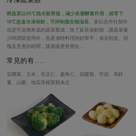
媒體報導
最新產品
節慶大餐
下載專區
將蔬菜以95℃熱水殺菁後，減少表層酵素作用，經零下
優惠專區
18℃急速冷凍保鮮，可抑制微生物滋長。
多以合作社契作
高麗菜海鮮煎餅
或是可追溯來源的蔬菜製成，除了延長保鮮期，讓蔬菜量
地區活動
素食專區
少時調節使用外，也是省時料理的好幫手，省去削皮、切
社務會議
地區活動
塊及烹煮的時間，讓菜樣更有變化。
樂齡友善
活動報下載
常見的有……
花椰菜、玉米、毛豆仁、菱角仁、胡蘿蔔、芋頭、馬鈴
薯、山藥、地瓜等根莖類為主