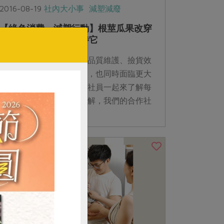
2016-08-19
社內大小事
減塑減廢
【綠色消費，減塑行動】根莖瓜果改穿
洞洞裝，請輕、快對待它
隨著組織營運的擴大，在品質維護、撿貨效
率與落實環保等供貨環節，也同時面臨更大
的挑戰。邀請各位親愛的社員一起來了解每
一個環節的操作，共同理解，我們的合作社
才能共同前行！...