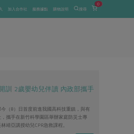
0
入
加入合作社
服務據點
購物說明
搜尋
訓 2歲嬰幼兒伴讀 內政部攜手
部今（8）日首度前進我國高科技重鎮，與有
社，攜手在新竹科學園區舉辦家庭防災士專
林靖亞講授幼兒CPR急救課程。