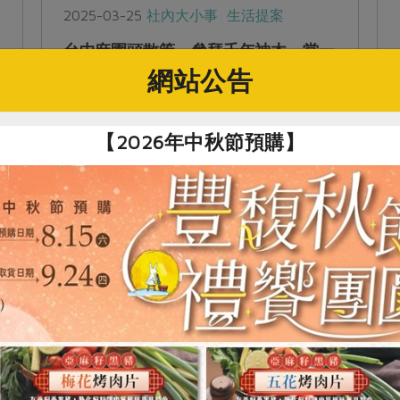
2025-03-25
社內大小事
生活提案
台中麻園頭散策 參拜千年神木、當一
日貓奴、吃碗日本老闆煮的拉麵
網站公告
「麻園頭」是台中市西區的老地名，講附近
的「草悟道」可能大家比較熟悉。春暖花
【2026年中秋節預購】
開，跟著綠主張來這散步、拜訪合作社的麻
園頭站！