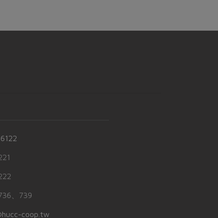
-6122
21
22
36、739
hucc-coop.tw