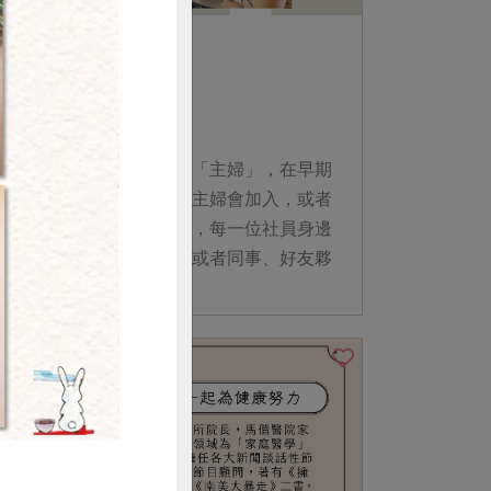
2022-08-08
社內大小事
主夫的機智生活
購買
主婦聯盟合作社名稱中的「主婦」，在早期
常常讓人誤以為只有家庭主婦會加入，或者
加入的都是女性。事實上，每一位社員身邊
的另一半、爸爸、兒子，或者同事、好友夥
伴，除了生理性別不同之外，每位社員在合
作社都共享著有形的產品與無形的價值，一
起實踐著我們所嚮往的共好生活。一起來看
看他們的故事！