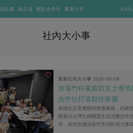
別企畫
綠主張
關於合作社
重要公告
社員登
社內大小事
最新社內大小事
2026-06-08
首場竹科家庭防災士專班開
合作社打造韌性家園
為強化災害應變與救護量能，內政
限責任台灣主婦聯盟生活消費合作
班，並特別邀請新竹市消防局大隊長