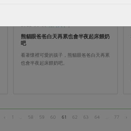
2022-08-05
社內大小事
熊貓眼爸爸白天再累也會半夜起床餵奶
吧
看著懷裡可愛的孩子，熊貓眼爸爸白天再累
也會半夜起床餵奶吧。
‹
1
...
58
59
60
61
62
63
64
...
77
›