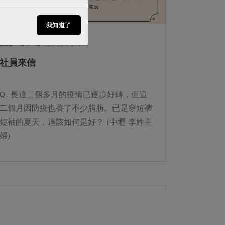
我知道了
2021-08-15
社內大小事
社員來信
Q: 長達二個多月的疫情已逐步好轉，但這
二個月因防疫也養了不少脂肪。已是穿短褲
短袖的夏天，這該如何是好？ (中壢 李姓主
婦)