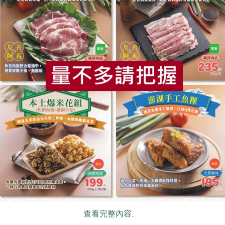
2023-12-12
社內大小事
預付貸款和急難救助金 與生產者扶持
同行
食
RPET
食譜
減硝酸鹽
雞蛋
食安
共同
我們與農友、生產者的關係，向來不僅僅是
提供產品交易的對象而已，更是互相提攜、
一起解決問題的合作夥伴關係。所以每當農
友、生產者在耕種或生產的過程中遇到困
難，我們一直都秉持同舟共濟、互助的精
神，適時關懷並協力解決問題、渡過難關，
讓農友、生產者能穩定且持續提供本社優質
產品，一起再為守護農業與農地、為環境永
續努力。
查看完整內容..