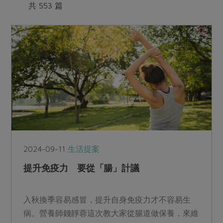
媒體報導
共 553 篇
最新產品
節慶大餐
下載專區
優惠專區
高麗菜海鮮煎餅
地區活動
素食專區
社務會議
地區活動
樂齡友善
活動報下載
2024-09-11
生活提案
提升免疫力 要從「腸」計議
入秋換季容易感冒，提升自身免疫力才不容易生
病。營養師錢靜蓉這次教大家從腸道做保養，來維