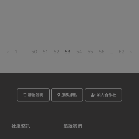
‹
1
...
50
51
52
53
54
55
56
...
62
›
購物說明
服務據點
加入合作社
社服資訊
追蹤我們