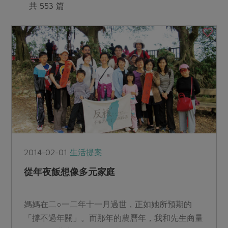
媒體報導
共 553 篇
最新產品
節慶大餐
下載專區
優惠專區
高麗菜海鮮煎餅
地區活動
素食專區
社務會議
地區活動
樂齡友善
活動報下載
2014-02-01
生活提案
從年夜飯想像多元家庭
媽媽在二○一二年十一月過世，正如她所預期的
「撐不過年關」。而那年的農曆年，我和先生商量