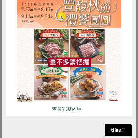
2014-01-27
生活提案
給家人安心健康的家居環境
惜食
RPET
食譜
減硝酸鹽
市售化學性合成的強酸或強鹼洗劑，對環境的不友
雞蛋
食安
共同購買
善，可能汙染河川或造成優養化等，也可能對身體
造成傷害，如濕疹、異位性皮膚炎等。其實只要使
用天然、友善環境的洗劑，如小蘇打、清潔用米
醋、多功能橘子油精，...
查看完整內容..
我知道了