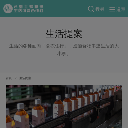
搜尋
選單
產品分類
生活提案
當季蔬果
食譜料理
一籃菜
當令水果
生活的各種面向「食衣住行」，透過食物串連生活的大
食材
特別企畫
小事。
芽苗類
蕈菇類
米食
預購活動
綠主張
辛香料類
麵食
把最好的台灣味帶回家！
觀點文章
關於合作社
首頁
生活提案
肉食
奶蛋豆・五穀
防災用品預購圓滿結束
主婦食堂
一籃菜真心話
海鮮
蛋
乳製品
認識合作社
重要公告
2026年端午節預購圓滿結束
社內大小事
合作聯合國
常備菜
豆製品
米麵雜糧
關於我們
更多預購活動
產品故事
生活提案
蔬食
合作社組織
肉品・水產
樂齡生活
親子食育
蛋料理
當季產品
員工與求才