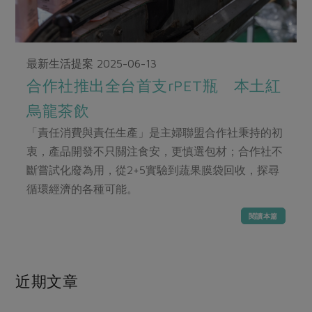
畜產肉類
水產
廚房瑜伽
合作25-經典快閃最後一週
水畜加工品
料理方式
產品檢驗
合作25-精選產品第四彈
關注議題
烘焙．點心
最新生活提案
2025-06-13
自主把關
合作25-精選產品第三彈
調理食材・點心
減硝酸鹽
惜食
醬料
合作社推出全台首支rPET瓶 本土紅
檢驗報告
更多當季產品
調味醬料/南北貨
烘焙
非基改運動
支持本土農糧
湯品．鍋物
烏龍茶飲
硝酸鹽檢驗
休閒零嘴
沖泡飲品
廢核運動
能源議題
漬物
「責任消費與責任生產」是主婦聯盟合作社秉持的初
議題活動
保健食品
減添加物
減塑減廢
衷，產品開發不只關注食安，更慎選包材；合作社不
涼拌沙拉
社員權益
主婦聯盟X樂齡網特約優惠案
斷嘗試化廢為用，從2+5實驗到蔬果膜袋回收，探尋
公益金
食農教育
飲品
居家好物
循環經濟的各種可能。
合作社法規
30%rPET紅烏龍茶
更多議題
美妝保養
個人清潔
社務專區
2024農業發展計畫年度報告
閱讀本篇
主題食譜
生活者e週報
家庭清潔
織品
選舉專區
更多議題活動
異國料理
日用品
圖書禮品
綠主張月刊
近期文章
年菜食譜
防災用品
最新消息
把最好的台灣味帶回家！
典藏閱覽室
養身食補