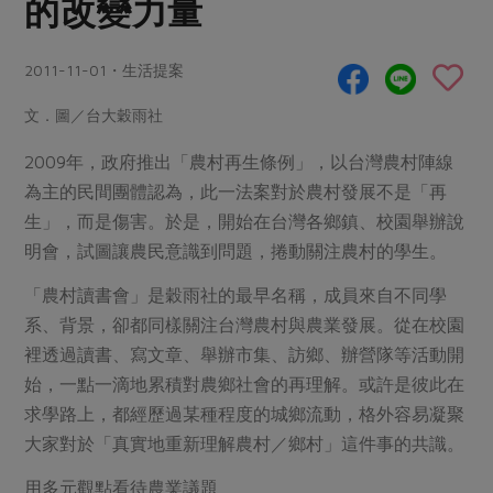
的改變力量
畜產肉類
水產
廚房瑜伽
傳到心坎裡，誠心又澎派
水畜加工品
料理方式
產品檢驗
合作25-經典快閃最後一週
2011-11-01・生活提案
關注議題
烘焙．點心
自主把關
合作25-精選產品第四彈
調理食材・點心
減硝酸鹽
惜食
文．圖／台大穀雨社
醬料
檢驗報告
更多當季產品
調味醬料/南北貨
烘焙
非基改運動
支持本土農糧
2009年，政府推出「農村再生條例」，以台灣農村陣線
湯品．鍋物
硝酸鹽檢驗
休閒零嘴
沖泡飲品
為主的民間團體認為，此一法案對於農村發展不是「再
廢核運動
能源議題
漬物
生」，而是傷害。於是，開始在台灣各鄉鎮、校園舉辦說
議題活動
保健食品
減添加物
減塑減廢
涼拌沙拉
明會，試圖讓農民意識到問題，捲動關注農村的學生。
社員權益
主婦聯盟X樂齡網特約優惠案
公益金
食農教育
飲品
「農村讀書會」是穀雨社的最早名稱，成員來自不同學
居家好物
合作社法規
30%rPET紅烏龍茶
更多議題
系、背景，卻都同樣關注台灣農村與農業發展。從在校園
美妝保養
個人清潔
社務專區
2024農業發展計畫年度報告
裡透過讀書、寫文章、舉辦市集、訪鄉、辦營隊等活動開
主題食譜
生活者e週報
家庭清潔
織品
選舉專區
更多議題活動
始，一點一滴地累積對農鄉社會的再理解。或許是彼此在
異國料理
求學路上，都經歷過某種程度的城鄉流動，格外容易凝聚
日用品
圖書禮品
綠主張月刊
年菜食譜
大家對於「真實地重新理解農村／鄉村」這件事的共識。
防災用品
最新消息
傳到心坎裡，誠心又澎派
典藏閱覽室
養身食補
用多元觀點看待農業議題