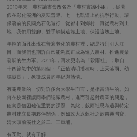
媒體報導
最新產品
2010年末，農村讀書會改名為「農村實踐小組」，從暑
節慶大餐
下載專區
假在彰化溪洲的夏耘營隊、七一七凱道上的抗爭行動、環
優惠專區
保署前的反國光石化遊行；從都市到鄉村、再從農村到土
高麗菜海鮮煎餅
地，我們用雙腳、雙手觸摸這塊土地、保護這塊土地。
地區活動
素食專區
年輕的面孔出現在普遍老化的農村裡，總是特別引人注
社務會議
地區活動
樂齡友善
目，而我們也期許自己能夠真正成為進入農村、推進農業
活動報下載
發展的生力軍。2011年，再次更名為「穀雨社」；取自二
十四節氣中的第四個：「正值清明播種時，上天落雨、幼
穗滋長」，象徵成員的年紀與熱情。
有關農業的一切對許多台大學生而言，是相當陌生的。如
何在校園裡讓同學們認識農村，進而引起對農業的興趣，
確實是個困難但重要的課題。為此，穀雨社思考過與特定
農村建立長期夥伴關係，例如政大返穀社之於苗栗灣寶、
清大頭前溪社之於二、三重埔。
有互動、就有了解