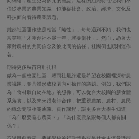
同網絡，產生更為多元的觀點。這樣的組織特性使我們不
僅從專業的農業知識，也能從社會、政治、經濟、文化及
科技面向看待農業議題。
雖然社團運作總是相當「隨性」，每每遇到不順，我們也
常笑稱「才剛創社不滿一年，就要倒社」。然而，憑著大
家對農村的共同信念及彼此間的信任，社團倒也順利運作
著。
期待更多秧苗茁壯扎根
做為一個校園社團，穀雨社最終還是希望在校園裡深耕農
業議題，並具體形成校園內可操作的議題。例如，我們認
為「食材取自於在地」的想像，可以從台大校園的膳食體
系落實，以及未來跟老師合作，把重視農業、農村、農民
的概念開設相關通識、實作課程，讓更多台大學生知道
「為什麼要關心農業？」「為什麼農業跟每個人都有關
係？」
不過目前看來，要和學校的行政體系或是社會主流意識型