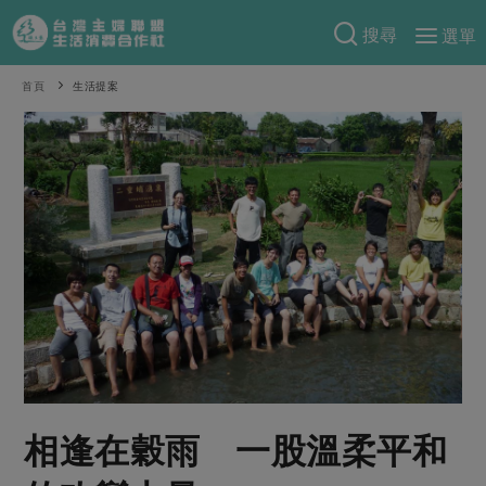
搜尋
選單
產品分類
首頁
生活提案
當季蔬果
食譜料理
一籃菜
當令水果
食材
特別企畫
芽苗類
蕈菇類
米食
預購活動
綠主張
辛香料類
麵食
把最好的台灣味帶回家！
觀點文章
關於合作社
肉食
奶蛋豆・五穀
防災用品預購圓滿結束
主婦食堂
一籃菜真心話
海鮮
蛋
乳製品
認識合作社
重要公告
2026年端午節預購圓滿結束
社內大小事
合作聯合國
常備菜
豆製品
米麵雜糧
關於我們
更多預購活動
產品故事
生活提案
蔬食
合作社組織
相逢在穀雨 一股溫柔平和
肉品・水產
樂齡生活
親子食育
蛋料理
當季產品
員工與求才