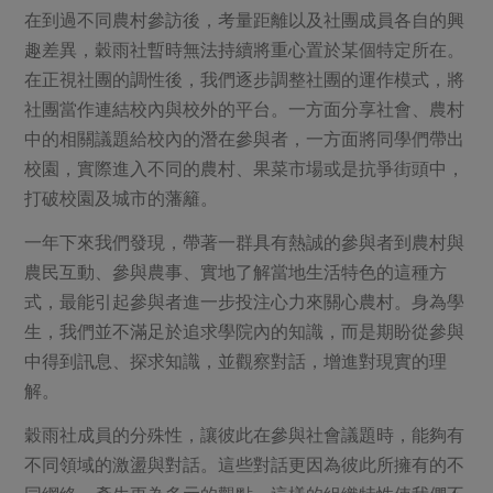
在到過不同農村參訪後，考量距離以及社團成員各自的興
趣差異，穀雨社暫時無法持續將重心置於某個特定所在。
在正視社團的調性後，我們逐步調整社團的運作模式，將
社團當作連結校內與校外的平台。一方面分享社會、農村
中的相關議題給校內的潛在參與者，一方面將同學們帶出
校園，實際進入不同的農村、果菜市場或是抗爭街頭中，
打破校園及城市的藩籬。
一年下來我們發現，帶著一群具有熱誠的參與者到農村與
農民互動、參與農事、實地了解當地生活特色的這種方
式，最能引起參與者進一步投注心力來關心農村。身為學
生，我們並不滿足於追求學院內的知識，而是期盼從參與
中得到訊息、探求知識，並觀察對話，增進對現實的理
解。
穀雨社成員的分殊性，讓彼此在參與社會議題時，能夠有
不同領域的激盪與對話。這些對話更因為彼此所擁有的不