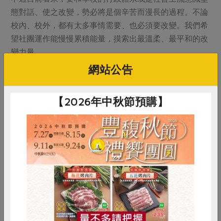
態對話、使之改變，勢必將是個辛苦而漫長的過程。不論
校內、校外，都有太多事情需要、也必須要改變。我們希
望社團運作能慢慢累積能量，摸索出最溫柔、最平和的改
變力量。
網站公告
儘管穀雨社下一年度有不少人畢業，透過暑假與台灣農村
陣線合作的夏耘營隊，以及和其他農青在地方組織的青年
社群（例如苗栗後生會），關心農村的意識已經散發到校
【2026年中秋節預購】
園以外的地方。這學期，許多新的夥伴陸續加入，而我們
也將繼續行動、理解，期待明年穀雨之時，有更多秧苗在
細雨中茁壯、扎根。
原刊登於2011年11月98期《綠主張》月刊。
惜食
RPET
食譜
減硝酸鹽
雞蛋
食安
共同購買