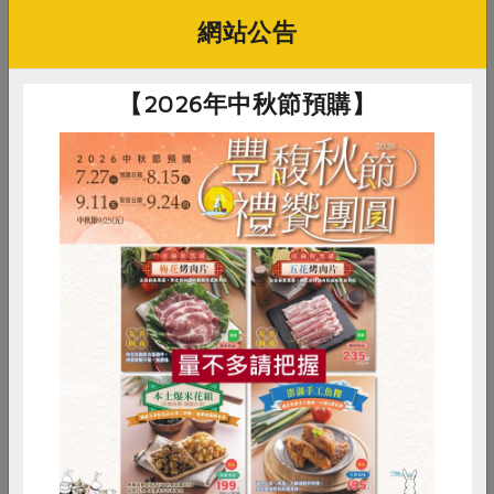
網站公告
【2026年中秋節預購】
惜食
RPET
食譜
減硝酸鹽
雞蛋
食安
共同購買
原文刊登於 2015年9月144期
循天然生活之道