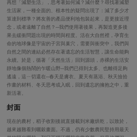
媒體報導
再想「減塑生活」，思考著如何減？減什麼？尋找著減塑
最新產品
節慶大餐
生活家，一種全面的、根本性的疑問出現了：減了多少才
下載專區
算達到標準？將友善的產品便利地包裝起來，是更接近理
優惠專區
念，或者遠離了自然？─我們使用著後果，再製造更多後
高麗菜海鮮煎餅
地區活動
果去緩衝問題出現的時間與程度。活在大自然裡，孕育生
素食專區
命的地球像是宇宙的子宮與巢穴，需要與衝突中，我們與
社務會議
地區活動
樂齡友善
自然之間的連結必然存在著遺忘的生活智慧，讓生命能夠
活動報下載
永續。於是，循著「天然生活」回到源頭，赤裸的生活安
靜地像個熱鬧的乍暖山野─我們已得到太多、也離得足夠
遙遠，這ㄧ切還在─春天是膚衣、夏天有蒸浴、秋天撿拾
作畫的材料、冬天思考或入眠，回到遺忘的擁抱之中，重
新活著。
封面
現在的農村，稻子收割後就直接載到米廠烘乾，以致於，
越來越難看到曬穀畫面。不過，仍有少數農民堅持用最天