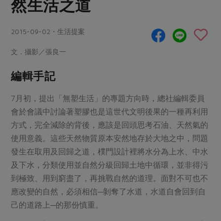
然生活之道
畜產肉類
水產
廚房瑜伽
合作25-經典快閃最後一週
水畜加工品
料理方式
產品檢驗
合作25-精選產品第四彈
2015-09-02・生活提案
關注議題
烘焙．點心
自主把關
合作25-精選產品第三彈
調理食材・點心
減硝酸鹽
惜食
文．攝影／張良一
醬料
檢驗報告
更多當季產品
調味醬料/南北貨
烘焙
非基改運動
支持本土農糧
編輯手記
湯品．鍋物
硝酸鹽檢驗
休閒零嘴
沖泡飲品
廢核運動
能源議題
漬物
7月初，提出「無塑生活」的專題方向時，總社編輯委員
議題活動
保健食品
減添加物
減塑減廢
涼拌沙拉
會於會議中討論著塑膠也是這世代文明後果的一種再利用
社員權益
主婦聯盟X樂齡網特約優惠案
公益金
食農教育
方式，完全減除的背後，應該是回頭思考石油、天然氣的
飲品
居家好物
合作社法規
30%rPET紅烏龍茶
使用意義。這些天然物質原本安然地存於大地之中，問題
更多議題
美妝保養
個人清潔
發生在取用及回歸之道，樸門設計裡將水分為上水、中水
社務專區
2024農業發展計畫年度報告
主題食譜
及下水，分類使用並自然分級回歸土地中循環，並非得污
生活者e週報
家庭清潔
織品
選舉專區
更多議題活動
到極致、用到窮盡了，再挑戰自然的道理。面對不可也不
異國料理
日用品
圖書禮品
綠主張月刊
應改變的自然，必須相信─剝奪了水道，水道自會回到自
年菜食譜
防災用品
最新消息
己的道路上─的那份慎重。
把最好的台灣味帶回家！
典藏閱覽室
養身食補