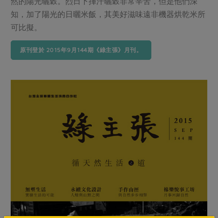
然的陽光曬穀。烈日下揮汗曬穀非常辛苦，但是他們深
知，加了陽光的日曬米飯，其美好滋味遠非機器烘乾米所
可比擬。
原刊登於 2015年9月144期《綠主張》月刊。