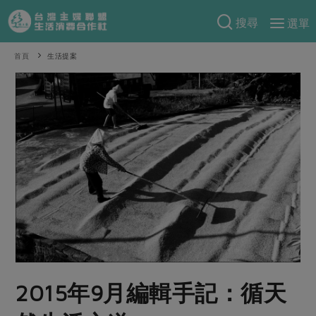
搜尋
選單
產品分類
首頁
生活提案
當季蔬果
食譜料理
一籃菜
當令水果
食材
特別企畫
芽苗類
蕈菇類
米食
預購活動
綠主張
辛香料類
麵食
把最好的台灣味帶回家！
觀點文章
關於合作社
肉食
奶蛋豆・五穀
防災用品預購圓滿結束
主婦食堂
一籃菜真心話
海鮮
蛋
乳製品
認識合作社
重要公告
2026年端午節預購圓滿結束
社內大小事
合作聯合國
常備菜
豆製品
米麵雜糧
關於我們
更多預購活動
產品故事
生活提案
蔬食
合作社組織
2015年9月編輯手記：循天
肉品・水產
樂齡生活
親子食育
蛋料理
當季產品
員工與求才