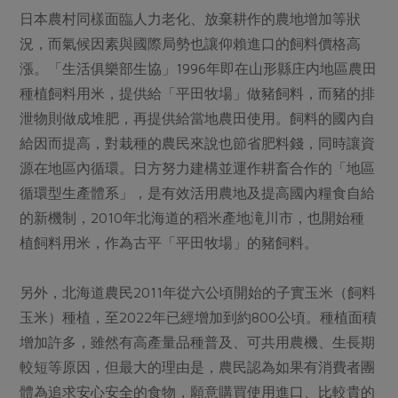
日本農村同樣面臨人力老化、放棄耕作的農地增加等狀
況，而氣候因素與國際局勢也讓仰賴進口的飼料價格高
漲。「生活俱樂部生協」1996年即在山形縣庄内地區農田
種植飼料用米，提供給「平田牧場」做豬飼料，而豬的排
泄物則做成堆肥，再提供給當地農田使用。飼料的國內自
給因而提高，對栽種的農民來說也節省肥料錢，同時讓資
源在地區內循環。日方努力建構並運作耕畜合作的「地區
循環型生產體系」，是有效活用農地及提高國內糧食自給
的新機制，2010年北海道的稻米產地滝川市，也開始種
植飼料用米，作為古平「平田牧場」的豬飼料。
另外，北海道農民2011年從六公頃開始的子實玉米（飼料
玉米）種植，至2022年已經增加到約800公頃。種植面積
增加許多，雖然有高產量品種普及、可共用農機、生長期
較短等原因，但最大的理由是，農民認為如果有消費者團
體為追求安心安全的食物，願意購買使用進口、比較貴的