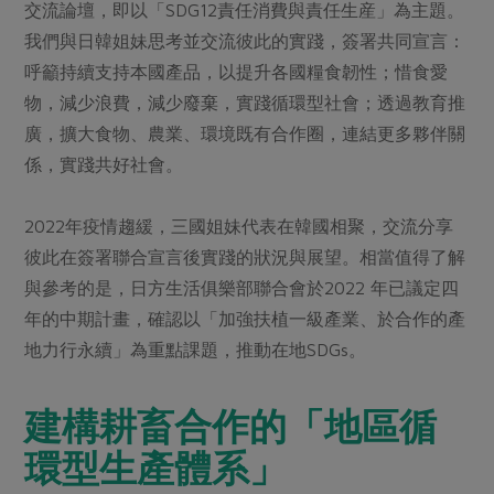
媒體報導
交流論壇，即以「SDG12責任消費與責任生産」為主題。
最新產品
節慶大餐
我們與日韓姐妹思考並交流彼此的實踐，簽署共同宣言：
下載專區
呼籲持續支持本國產品，以提升各國糧食韌性；惜食愛
優惠專區
物，減少浪費，減少廢棄，實踐循環型社會；透過教育推
高麗菜海鮮煎餅
地區活動
素食專區
廣，擴大食物、農業、環境既有合作圈，連結更多夥伴關
社務會議
地區活動
係，實踐共好社會。
樂齡友善
活動報下載
2022年疫情趨緩，三國姐妹代表在韓國相聚，交流分享
彼此在簽署聯合宣言後實踐的狀況與展望。相當值得了解
與參考的是，日方生活俱樂部聯合會於2022 年已議定四
年的中期計畫，確認以「加強扶植一級產業、於合作的產
地力行永續」為重點課題，推動在地SDGs。
建構耕畜合作的「地區循
環型生產體系」