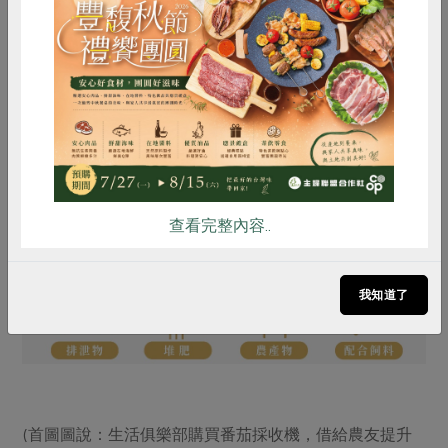
活俱樂部為確保永續生產， 結合「參與經營」、「參與
勞動」、「投資支援」，發展各種型態的「參與生產」作
惜食
RPET
食譜
減硝酸鹽
法以及在地SDGs 的實踐案例，都提供我們很具體的學習
雞蛋
食安
共同購買
模範與更寬廣的行動想像。虛心學習、攜手合作，有意識
的生產與消費共同擴大循環與共生的範圍，相信我們都能
在實踐SDG17「建立多元夥伴關係，促進永續願景」，同
時向著其他SDGs前進。
查看完整內容..
我知道了
(首圖圖說：生活俱樂部購買番茄採收機，借給農友提升