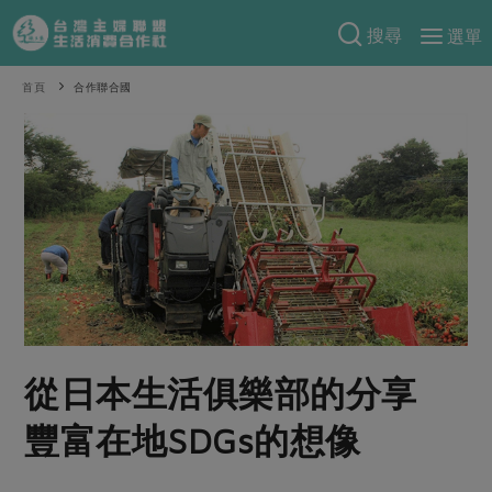
搜尋
選單
產品分類
首頁
合作聯合國
當季蔬果
食譜料理
一籃菜
當令水果
食材
特別企畫
芽苗類
蕈菇類
米食
預購活動
綠主張
辛香料類
麵食
把最好的台灣味帶回家！
觀點文章
關於合作社
肉食
奶蛋豆・五穀
防災用品預購圓滿結束
主婦食堂
一籃菜真心話
海鮮
蛋
乳製品
認識合作社
重要公告
2026年端午節預購圓滿結束
從日本生活俱樂部的分享
社內大小事
合作聯合國
常備菜
豆製品
米麵雜糧
關於我們
更多預購活動
產品故事
生活提案
蔬食
豐富在地SDGs的想像
合作社組織
肉品・水產
樂齡生活
親子食育
蛋料理
當季產品
員工與求才