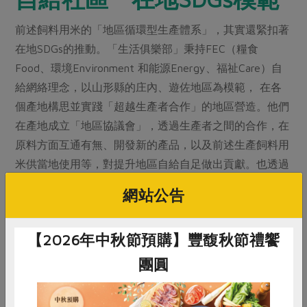
前述飼料用米的「地區循環型生產體系」，其實還緊扣著
在地SDGs的推動。「生活俱樂部」秉持FEC（糧食
Food、環境Environment 和能源Energy、福祉Care）自
給網絡理念，以山形縣的庄內、遊佐地區為模範， 在各
個產地構思並實踐「超越生產者合作」的地區營造。他們
在產地成立「地區協議會」，透過生產者之間的合作，在
原料方面互通有無、開發新的產品，以及前述生產飼料用
米供當地使用等，對提升地區自給自足做出貢獻。也透過
設立當地的「自然能源發電基金協議會」，發展「營農型
網站公告
光電」，並從生產者間的合作再跨出腳步，與NPO、企
業、甚至地方政府合作，在地資源在地循環，FEC自給加
【2026年中秋節預購】豐馥秋節禮饗
上居住及教育等主題，朝向「自給社區」發展。
團圓
各項永續目標間多有著連動關係，實踐的場域可以大到國
際，也可以是與每一個人緊密關聯的社區、家庭。日本生