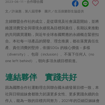
畜產肉類
水產
2023-06-11・合作聯合國
廚房瑜伽
合作25-經典快閃最後一週
水畜加工品
料理方式
文／許淑惠．第八屆理事 圖片／生活俱樂部生協提供
產品檢驗
合作25-精選產品第四彈
關注議題
烘焙．點心
主婦聯盟合作社的成立，是從環境及社會議題開始，並將
自主把關
合作25-精選產品第三彈
調理食材・點心
減硝酸鹽
惜食
醬料
維護消費安全與環境永續視為目標與責任，長期以來推動
檢驗報告
更多當季產品
調味醬料/南北貨
烘焙
非基改運動
支持本土農糧
的共同購買運動，與近年全球各國嚮應的永續概念緊密扣
湯品．鍋物
硝酸鹽檢驗
休閒零嘴
沖泡飲品
合。本社每一項產品的開發、理念推廣，都在落實責任生
廢核運動
能源議題
漬物
議題活動
產、責任消費的堅持，依循SDGs 的核心價值－多樣
保健食品
減添加物
減塑減廢
涼拌沙拉
（diversity）、包容（inclusion）、不落下任何人（no
社員權益
主婦聯盟X樂齡網特約優惠案
公益金
食農教育
one left behind），朝向多項永續目標前進。
飲品
居家好物
合作社法規
30%rPET紅烏龍茶
更多議題
美妝保養
個人清潔
社務專區
2024農業發展計畫年度報告
連結夥伴 實踐共好
主題食譜
生活者e週報
家庭清潔
織品
選舉專區
更多議題活動
異國料理
因為國際合作社運動理念與聯合國永續發展目標一致，本
日用品
圖書禮品
綠主張月刊
社與日韓姐妹會都致力於讓更多女性、更多實踐永續的合
年菜食譜
防災用品
最新消息
把最好的台灣味帶回家！
作人，能為一致的目標共同努力，2021年的亞細亞姊妹會
典藏閱覽室
養身食補