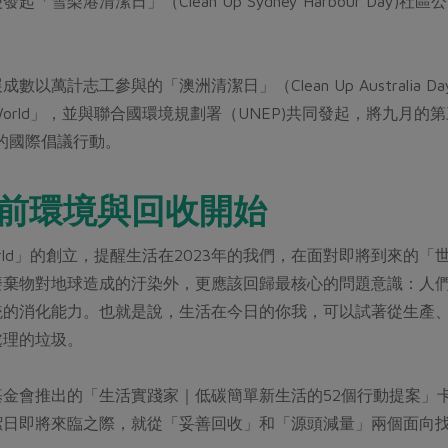
「雪梨港清潔日」（Clean Up Sydney Harbour Da
以萬計志工參與的「澳洲清潔日」（Clean Up Australia Day
the World」，並與聯合國環境規劃署（UNEP)共同發起，將九月的第三
d)」的國際倡議行動。
前環境與回收開始
the World」的創立，提醒生活在2023年的我們，在面對即將
廢棄物對地球造成的汙染外，更應該回歸最核心的問題意識：人
統的消化能力。也就是說，生活在今日的你我，可以試著從生產
處理的垃圾。
基金會推出的「生活實踐家｜低碳簡單新生活的52個行動提案」
日即將來臨之際，就從「妥善回收」和「源頭減量」兩個面向找出讓