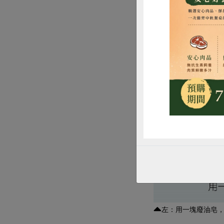
惜
左：用一塊廢油皂，