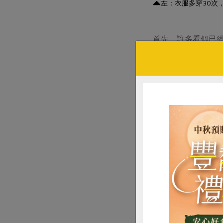
左：衣服多穿30次
首先，許多看似已
衛生紙」是一個常
成為生活中需求量很
餘」也是可回收資
來源與糧食浪費。