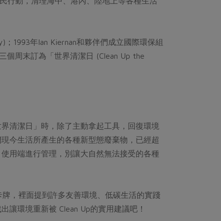
y)社區公民行動，清理海中、港內、陸地上等各種生活
)；1993年Ian Kiernan和夥伴們成立國際環保組
個周末訂為「世界清潔日 (Clean Up the
到來的「世界清潔日」時，除了主動拿起工具，回復環境
們現今生活所產生的各種新型態廢棄物，已經超
、使用端進行管理，別讓大自然無法接受的各種
卡牌，裡面提到許多友善環境、低碳生活的實踐
環境重新被 Clean Up的實用建議吧！