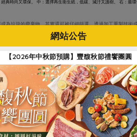
，經典時尚又環保。 中：選擇再生衛生紙，低碳、減汙又護樹。 右：最
經成為垃圾的廢棄物，其實還可被仔細篩選，透過加工重製技術
見的回收再利用案例！紙類若成為垃圾，會因為垃圾處理、焚燒
網站公告
大的衛生紙，比原生紙漿製作減少75%空汙、35%水汙；重點
源！不論是再製成「堆肥肥料」，或是將使用過／過期的食用油
【2026年中秋節預購】豐馥秋節禮饗團圓