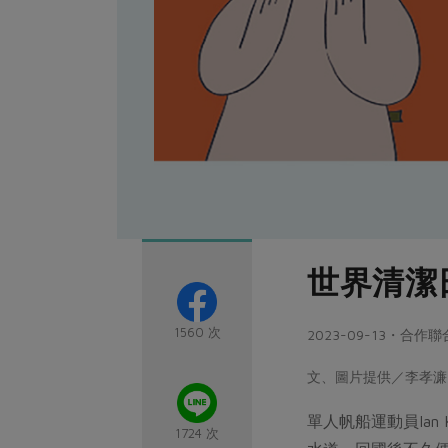
世界清潔
1560 次
2023-09-13・合作
文、圖片提供／李孝濂．
單人帆船運動員Ian 
1724 次