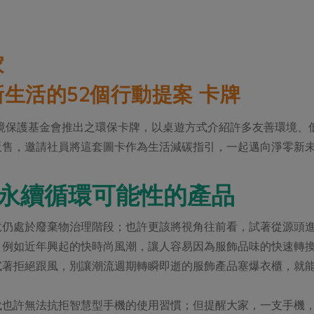
家
生活的52個行動提案 卡牌
環境保護基金會推出之環保卡牌，以桌遊方式介紹許多友善環境
販售，邀請社員將這套圖卡作為生活減碳指引，一起邁向淨零新
永續循環可能性的產品
竟仍處於廢棄物治理階段；也許更該將視角往前看，試著從源頭
。例如近年興起的快時尚風潮，讓人容易因為服飾品味的快速轉
試著拒絕跟風，別讓潮流週期轉瞬即逝的服飾產品塞爆衣櫃，就
代也許無法抗拒智慧型手機的使用習慣；但提醒大家，一支手機，