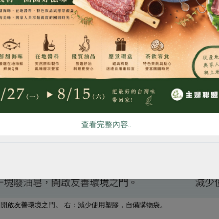
食
RPET
食譜
減硝酸鹽
雞蛋
食安
共同
查看完整內容..
開啟友善環境之門。 右：減少使用塑膠，自備購物袋。