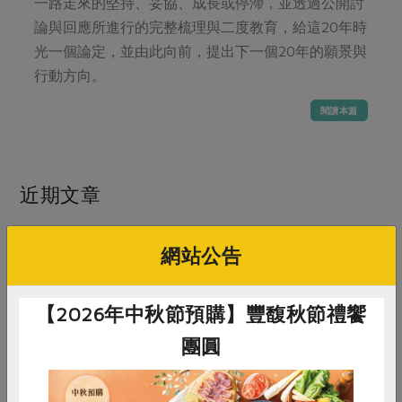
媒體報導
一路走來的堅持、妥協、成長或停滯，並透過公開討
最新產品
節慶大餐
論與回應所進行的完整梳理與二度教育，給這20年時
下載專區
光一個論定，並由此向前，提出下一個20年的願景與
優惠專區
行動方向。
高麗菜海鮮煎餅
地區活動
素食專區
閱讀本篇
社務會議
地區活動
樂齡友善
活動報下載
近期文章
共 37 篇
網站公告
【2026年中秋節預購】豐馥秋節禮饗
團圓