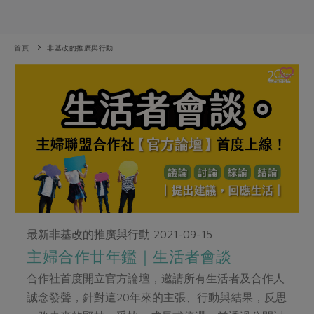
畜產肉類
水產
廚房瑜伽
合作25-經典快閃最後一週
水畜加工品
料理方式
產品檢驗
合作25-精選產品第四彈
關注議題
首頁
非基改的推廣與行動
烘焙．點心
自主把關
合作25-精選產品第三彈
調理食材・點心
減硝酸鹽
惜食
醬料
檢驗報告
更多當季產品
調味醬料/南北貨
烘焙
非基改運動
支持本土農糧
湯品．鍋物
硝酸鹽檢驗
休閒零嘴
沖泡飲品
廢核運動
能源議題
漬物
議題活動
保健食品
減添加物
減塑減廢
涼拌沙拉
社員權益
主婦聯盟X樂齡網特約優惠案
公益金
食農教育
飲品
居家好物
合作社法規
30%rPET紅烏龍茶
更多議題
美妝保養
個人清潔
社務專區
2024農業發展計畫年度報告
主題食譜
最新非基改的推廣與行動
2021-09-15
生活者e週報
家庭清潔
織品
選舉專區
更多議題活動
主婦合作廿年鑑｜生活者會談
異國料理
日用品
圖書禮品
綠主張月刊
合作社首度開立官方論壇，邀請所有生活者及合作人
年菜食譜
防災用品
最新消息
把最好的台灣味帶回家！
誠念發聲，針對這20年來的主張、行動與結果，反思
典藏閱覽室
養身食補