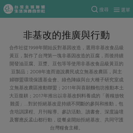
搜尋
選單
產品分類
非基改的推廣與行動
當季蔬果
食譜料理
一籃菜
當令水果
合作社從1998年開始反對基因改造，選用非基改食品級
食材
特別企畫
黃豆，製作了台灣第一塊非基因改造的豆腐，而後持續
芽苗類
蕈菇類
米食
開發油豆腐、豆漿、豆包等等使用非基改食品級黃豆的
預購活動
綠主張
辛香料類
豆製品；2008年進而遊說農民成立無基改農區，與主
麵食
把最好的台灣味帶回家！
婦聯盟環境保護基金會、綠色陣線與台大種子研究室成
觀點文章
關於合作社
肉食
奶蛋豆・五穀
防災用品預購圓滿結束
立無基改農區推動聯盟；2011年與喜願麵包坊推動本土
主婦食堂
一籃菜真心話
海鮮
蛋
乳製品
大豆復耕；2017年推出以非基改飼料養成的「善糧放牧
認識合作社
重要公告
2026年端午節預購圓滿結束
社內大小事
合作聯合國
雞蛋」…對於拒絕基改是持續不間斷的參與和推動，包
常備菜
豆製品
米麵雜糧
關於我們
更多預購活動
含培訓課程、月刊報導、參訪活動、讀書會、深度論壇
產品故事
生活提案
蔬食
合作社組織
及響應反孟山都行動，從餐桌開始拒絕基改、共同守護
肉品・水產
樂齡生活
親子食育
蛋料理
台灣糧食主權。
當季產品
員工與求才