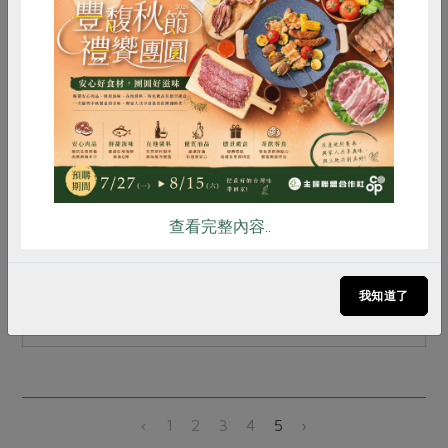
惜食
RPET
食譜
減硝酸鹽
雞蛋
食安
共同購買
2012-01-01
非基改運動
基因改造食品與食品安全論壇
環顧我們生活的四周，到處充斥著基改的食品，且
查看完整內容..
有六成以上的基改食物未清楚標示。十二月二日所
舉辦的「基因改造食品與食品安全論壇」，從不同
面向讓大眾更了解基因改造。...
我知道了
‹
1
2
3
4
5
›