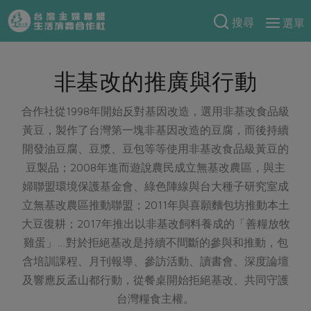
搜尋
選單
產品分類
非基改的推廣與行動
當季蔬果
食譜料理
一籃菜
當令水果
合作社從1998年開始反對基因改造，選用非基改食品級
食材
特別企畫
黃豆，製作了台灣第一塊非基因改造的豆腐，而後持續
芽苗類
蕈菇類
米食
開發油豆腐、豆漿、豆包等等使用非基改食品級黃豆的
預購活動
綠主張
辛香料類
豆製品；2008年進而遊說農民成立無基改農區，與主
麵食
把最好的台灣味帶回家！
婦聯盟環境保護基金會、綠色陣線與台大種子研究室成
觀點文章
關於合作社
肉食
奶蛋豆・五穀
防災用品預購圓滿結束
立無基改農區推動聯盟；2011年與喜願麵包坊推動本土
主婦食堂
一籃菜真心話
海鮮
蛋
乳製品
大豆復耕；2017年推出以非基改飼料養成的「善糧放牧
認識合作社
重要公告
2026年端午節預購圓滿結束
社內大小事
合作聯合國
雞蛋」…對於拒絕基改是持續不間斷的參與和推動，包
常備菜
豆製品
米麵雜糧
關於我們
更多預購活動
含培訓課程、月刊報導、參訪活動、讀書會、深度論壇
產品故事
生活提案
蔬食
合作社組織
及響應反孟山都行動，從餐桌開始拒絕基改、共同守護
肉品・水產
樂齡生活
親子食育
蛋料理
台灣糧食主權。
當季產品
員工與求才