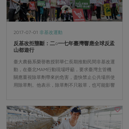
2017-07-01
非基改運動
反基改拒壟斷：二○一七年臺灣響應全球反孟
山都遊行
臺大農藝系榮譽教授郭華仁長期推動民間非基改運
動，在臺北MAM行動現場呼籲，要求臺灣主管機
關應重視除草劑帶來的危害，盡快禁止公共場所使
用除草劑。他表示，除草劑不只殺草，也可能影響
微生物與某些動物的...