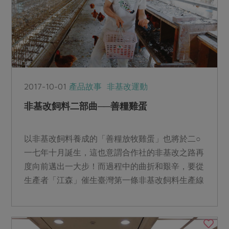
2017-10-01
產品故事
非基改運動
非基改飼料二部曲──善糧雞蛋
以非基改飼料養成的「善糧放牧雞蛋」也將於二○
一七年十月誕生，這也意謂合作社的非基改之路再
度向前邁出一大步！而過程中的曲折和艱辛，要從
生產者「江森」催生臺灣第一條非基改飼料生產線
開始說起。...