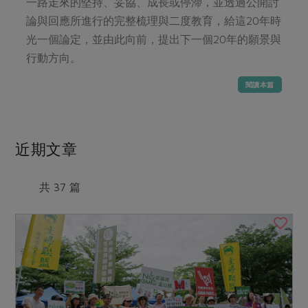
媒體報導
一路走來的堅持、妥協、成長或停滯，並透過公開討
最新產品
節慶大餐
論與回應所進行的完整梳理與二度教育，給這20年時
下載專區
光一個論定，並由此向前，提出下一個20年的願景與
優惠專區
行動方向。
高麗菜海鮮煎餅
地區活動
素食專區
閱讀本篇
社務會議
地區活動
樂齡友善
活動報下載
近期文章
共 37 篇