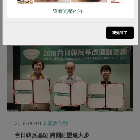
聯盟生活消費合作社與台灣無基改推動聯盟，今天
查看完整內容..
(5/19)攜手於水花園有機農夫市集，展開自2013年
起的第六屆全球反孟山都行動（March Agains...
我知道了
2018-06-01
非基改運動
台日韓反基改 跨國結盟邁大步