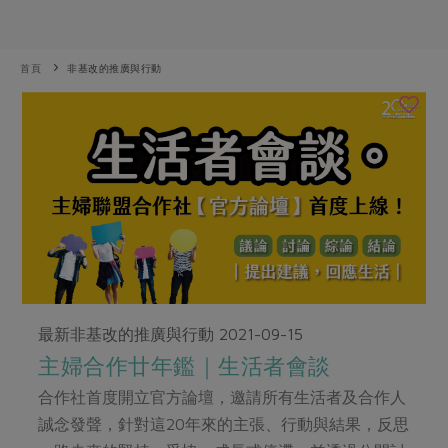
畜產肉類
水產
廚房瑜伽
合作25-經典快閃最後一週
水畜加工品
料理方式
產品檢驗
合作25-精選產品第四彈
關注議題
首頁
非基改的推廣與行動
烘焙．點心
自主把關
合作25-精選產品第三彈
調理食材・點心
減硝酸鹽
惜食
醬料
檢驗報告
更多當季產品
調味醬料/南北貨
烘焙
非基改運動
支持本土農糧
湯品．鍋物
硝酸鹽檢驗
休閒零嘴
沖泡飲品
廢核運動
能源議題
漬物
議題活動
保健食品
減添加物
減塑減廢
涼拌沙拉
社員權益
主婦聯盟X樂齡網特約優惠案
公益金
食農教育
飲品
居家好物
合作社法規
30%rPET紅烏龍茶
更多議題
美妝保養
個人清潔
社務專區
2024農業發展計畫年度報告
主題食譜
最新非基改的推廣與行動
2021-09-15
生活者e週報
家庭清潔
織品
選舉專區
更多議題活動
主婦合作廿年鑑｜生活者會談
異國料理
日用品
圖書禮品
綠主張月刊
合作社首度開立官方論壇，邀請所有生活者及合作人
年菜食譜
防災用品
最新消息
把最好的台灣味帶回家！
誠念發聲，針對這20年來的主張、行動與結果，反思
典藏閱覽室
養身食補