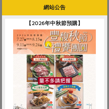
即將悄悄入侵你我的生活？此發展極可能威脅食品
網站公告
安全、破壞地球的...
【2026年中秋節預購】
惜食
RPET
食譜
減硝酸鹽
雞蛋
食安
共同購買
2018-05-19
非基改運動
【公民寫手】從日常餐桌奪回食物自主權 台
灣響應第六年全球反孟山都行動
校園午餐搞非基行動團隊、主婦聯盟基金會、主婦