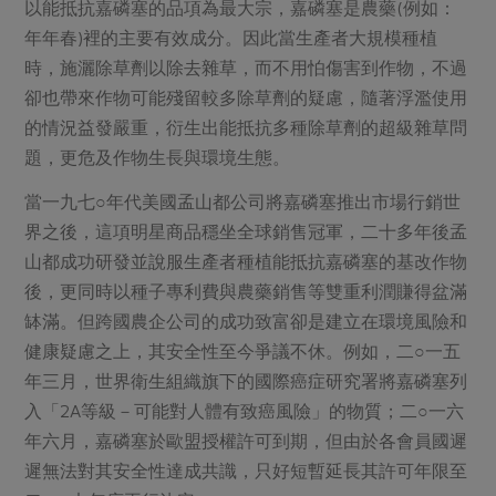
以能抵抗嘉磷塞的品項為最大宗，嘉磷塞是農藥(例如：
年年春)裡的主要有效成分。因此當生產者大規模種植
時，施灑除草劑以除去雜草，而不用怕傷害到作物，不過
卻也帶來作物可能殘留較多除草劑的疑慮，隨著浮濫使用
的情況益發嚴重，衍生出能抵抗多種除草劑的超級雜草問
題，更危及作物生長與環境生態。
當一九七○年代美國孟山都公司將嘉磷塞推出市場行銷世
界之後，這項明星商品穩坐全球銷售冠軍，二十多年後孟
山都成功研發並說服生產者種植能抵抗嘉磷塞的基改作物
後，更同時以種子專利費與農藥銷售等雙重利潤賺得盆滿
缽滿。但跨國農企公司的成功致富卻是建立在環境風險和
健康疑慮之上，其安全性至今爭議不休。例如，二○一五
年三月，世界衛生組織旗下的國際癌症研究署將嘉磷塞列
入「2A等級－可能對人體有致癌風險」的物質；二○一六
年六月，嘉磷塞於歐盟授權許可到期，但由於各會員國遲
遲無法對其安全性達成共識，只好短暫延長其許可年限至