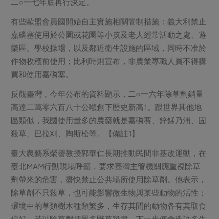
二○一七年底再行決定。
有些歐盟會員國開始自主實施相關管制措施：義大利禁止
嘉磷塞使用於公園或花園等小孩及老人經常活動之處、遊
樂區、學校操場，以及鄰近衛生設施的區域，同時不准於
作物收穫前使用；比利時則宣布，非農業專職人員不得購
買和使用嘉磷塞。
反觀臺灣，今年公布的資料顯示，二○一六年除草劑銷量
高達二萬零六百八十公噸創下歷史新高1。跟世界其他地
區類似，我國使用量多的農藥就是嘉磷賽、鋅錳乃浦、固
殺草、巴拉刈、陶斯松等。【備註1】
臺大農藝系榮譽教授郭華仁長期推動民間非基改運動，在
臺北MAM行動現場呼籲，要求臺灣主管機關應重視除草
劑帶來的危害，盡快禁止公共場所使用除草劑。他表示，
除草劑不只殺草，也可能影響微生物與某些動物的活性；
環境中的草類樹木種類繁多，生存其間的動物各有其取食
偏好，若以除草劑把眾多野草殺盡，下一步便會造許多生