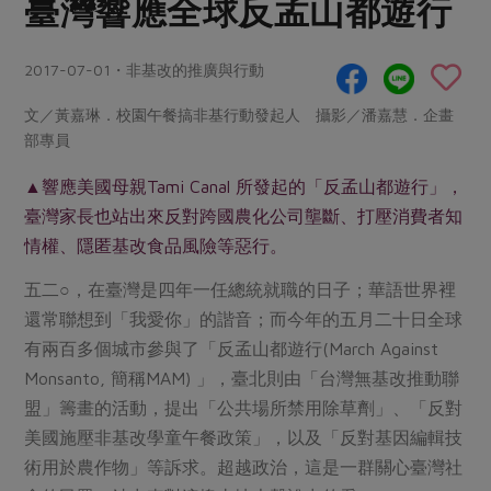
臺灣響應全球反孟山都遊行
畜產肉類
水產
廚房瑜伽
合作25-經典快閃最後一週
水畜加工品
料理方式
產品檢驗
合作25-精選產品第四彈
2017-07-01・非基改的推廣與行動
關注議題
烘焙．點心
自主把關
合作25-精選產品第三彈
調理食材・點心
減硝酸鹽
惜食
文／黃嘉琳．校園午餐搞非基行動發起人 攝影／潘嘉慧．企畫
醬料
部專員
檢驗報告
更多當季產品
調味醬料/南北貨
烘焙
非基改運動
支持本土農糧
湯品．鍋物
硝酸鹽檢驗
▲響應美國母親Tami Canal 所發起的「反孟山都遊行」，
休閒零嘴
沖泡飲品
廢核運動
能源議題
漬物
臺灣家長也站出來反對跨國農化公司壟斷、打壓消費者知
議題活動
保健食品
減添加物
減塑減廢
情權、隱匿基改食品風險等惡行。
涼拌沙拉
社員權益
主婦聯盟X樂齡網特約優惠案
公益金
食農教育
飲品
五二○，在臺灣是四年一任總統就職的日子；華語世界裡
居家好物
合作社法規
30%rPET紅烏龍茶
更多議題
還常聯想到「我愛你」的諧音；而今年的五月二十日全球
美妝保養
個人清潔
社務專區
2024農業發展計畫年度報告
有兩百多個城市參與了「反孟山都遊行(March Against
主題食譜
生活者e週報
家庭清潔
織品
Monsanto, 簡稱MAM) 」，臺北則由「台灣無基改推動聯
選舉專區
更多議題活動
異國料理
盟」籌畫的活動，提出「公共場所禁用除草劑」、「反對
日用品
圖書禮品
綠主張月刊
美國施壓非基改學童午餐政策」，以及「反對基因編輯技
年菜食譜
防災用品
最新消息
把最好的台灣味帶回家！
術用於農作物」等訴求。超越政治，這是一群關心臺灣社
典藏閱覽室
養身食補