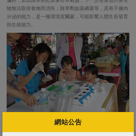
物無法取得食物而消失；除草劑如嘉磷塞等，具有干擾內
分泌的能力，是一種環境賀爾蒙，可能影響人體生長發育
與生殖能力。
網站公告
▲隨著食安意識增高，坊間推出基因檢測快篩儀器，活動
當天免費協助民眾檢測樣品是否含基改成份。