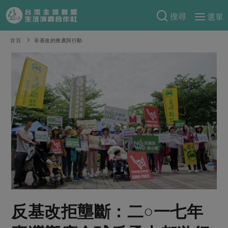
搜尋
選單
產品分類
首頁
非基改的推廣與行動
當季蔬果
食譜料理
一籃菜
當令水果
食材
特別企畫
芽苗類
蕈菇類
米食
預購活動
綠主張
辛香料類
麵食
把最好的台灣味帶回家！
觀點文章
關於合作社
肉食
奶蛋豆・五穀
防災用品預購圓滿結束
主婦食堂
一籃菜真心話
海鮮
蛋
乳製品
認識合作社
重要公告
2026年端午節預購圓滿結束
社內大小事
合作聯合國
常備菜
豆製品
米麵雜糧
關於我們
更多預購活動
產品故事
生活提案
蔬食
合作社組織
反基改拒壟斷：二○一七年
肉品・水產
樂齡生活
親子食育
蛋料理
當季產品
員工與求才