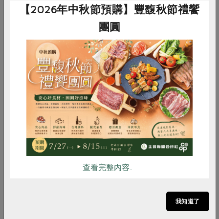
【2026年中秋節預購】豐馥秋節禮饗
非基改學校午餐
頻遭點名
團圓
今年美國參與MAM的群眾也提出學童午餐食材中應禁止
基改食品。這與三年前臺灣一群關心學校午餐的志工家長
於九合一地方公職人員選舉期間，發起「校園午餐搞非
基」倡議並成功立法規範的行動跨洋相呼應。儘管這是一
惜食
RPET
食譜
減硝酸鹽
項由公民、家長提出、深具民意基礎的學童食安要求，美
國貿易代表署仍基於自身經濟利益而連續兩年直接於貿易
雞蛋
食安
共同購買
障礙評估年度報告中，點名此項政策缺乏科學基礎，損及
美國貿易出口利益。顯示跨國農企業的壟斷和干預的黑手
伸入了國際貿易政策，未來可能以經貿外交的壓力逼迫臺
灣政府讓步。
查看完整內容..
【備註1】
上下游新聞市集。2017年5月23日，取自<
台灣
除草劑銷售量創歷史新高！年銷26億元，單位面積用量全
球名列前茅
>
我知道了