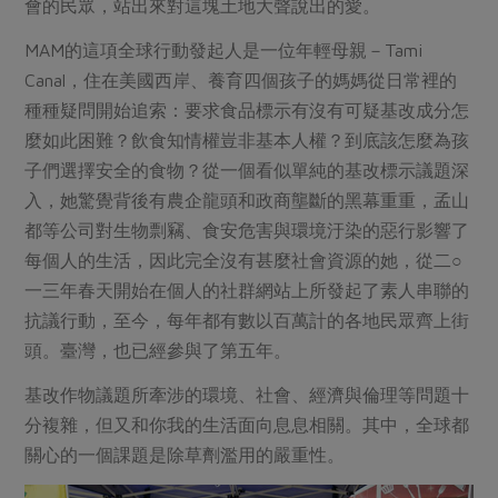
媒體報導
會的民眾，站出來對這塊土地大聲說出的愛。
最新產品
節慶大餐
下載專區
MAM的這項全球行動發起人是一位年輕母親－Tami
優惠專區
Canal，住在美國西岸、養育四個孩子的媽媽從日常裡的
高麗菜海鮮煎餅
種種疑問開始追索：要求食品標示有沒有可疑基改成分怎
地區活動
素食專區
麼如此困難？飲食知情權豈非基本人權？到底該怎麼為孩
社務會議
地區活動
子們選擇安全的食物？從一個看似單純的基改標示議題深
樂齡友善
入，她驚覺背後有農企龍頭和政商壟斷的黑幕重重，孟山
活動報下載
都等公司對生物剽竊、食安危害與環境汙染的惡行影響了
每個人的生活，因此完全沒有甚麼社會資源的她，從二○
一三年春天開始在個人的社群網站上所發起了素人串聯的
抗議行動，至今，每年都有數以百萬計的各地民眾齊上街
頭。臺灣，也已經參與了第五年。
基改作物議題所牽涉的環境、社會、經濟與倫理等問題十
分複雜，但又和你我的生活面向息息相關。其中，全球都
關心的一個課題是除草劑濫用的嚴重性。