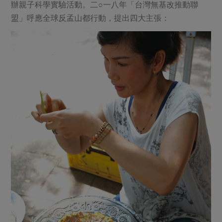
媒體報導
辦親子科學實驗活動。二○一八年「台灣無基改推動聯
最新產品
節慶大餐
盟」呼應全球反孟山都行動，提出四大主張：
下載專區
優惠專區
高麗菜海鮮煎餅
地區活動
素食專區
社務會議
地區活動
樂齡友善
活動報下載