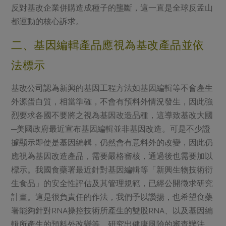
反對基改企業併購造成種子的壟斷，這一直是全球反孟山
都運動的核心訴求。
二、基因編輯產品應視為基改產品並依
法標示
基改公司認為新興的基因工程方法如基因編輯等不會產生
外源蛋白質，相當準確，不會有預料外情況發生，因此強
烈要求各國不要將之視為基因改造品種，這導致基改大國
─美國政府最近宣布基因編輯並非基因改造。可是不少證
據顯示即使是基因編輯，仍然會有意料外的改變，因此仍
應視為基因改造產品，需要嚴格審核，通過後也需要加以
標示。我國食藥署最近針對基因編輯等「新興生物技術衍
生食品」的安全性評估及其管理規範，已經公開徵求研究
計畫。這是很負責任的作法，我們予以讚揚，也希望食藥
署能夠針對RNA操控技術所產生的雙股RNA、以及基因編
輯所產生的預料外改變等，研究出健康風險的審查辦法，