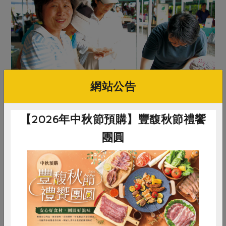
網站公告
【2026年中秋節預購】豐馥秋節禮饗
▲下午基改講堂活動，由校園午餐搞非基行動團隊成員陳
儒瑋導讀《基因體改造手冊》，並由搞非基志工小組帶領
團圓
參與民眾動手做非基改豆腐丸子。
惜食
RPET
食譜
減硝酸鹽
雞蛋
食安
共同購買