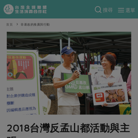
搜尋
選單
產品分類
首頁
非基改的推廣與行動
當季蔬果
食譜料理
一籃菜
當令水果
食材
特別企畫
芽苗類
蕈菇類
米食
預購活動
綠主張
辛香料類
麵食
把最好的台灣味帶回家！
觀點文章
關於合作社
肉食
奶蛋豆・五穀
防災用品預購圓滿結束
主婦食堂
一籃菜真心話
海鮮
蛋
乳製品
認識合作社
重要公告
2026年端午節預購圓滿結束
社內大小事
合作聯合國
常備菜
豆製品
米麵雜糧
關於我們
更多預購活動
產品故事
生活提案
蔬食
合作社組織
2018台灣反孟山都活動與主
肉品・水產
樂齡生活
親子食育
蛋料理
當季產品
員工與求才