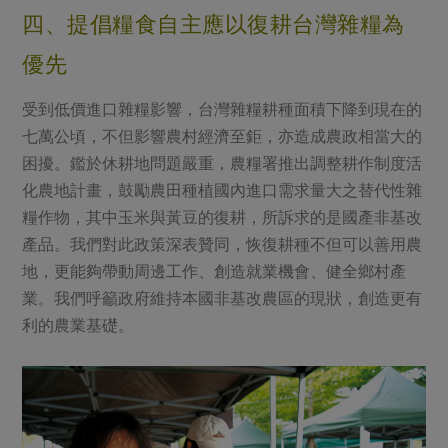
四、提倡糧食自主應以復耕台灣雜糧為
優先
受到低價進口雜糧影響，台灣雜糧耕種面積下降到現在的
七萬公頃，不但影響農村經濟至鉅，亦造成農政相當大的
困擾。鑑於休耕地問題嚴重，農糧署推出調整耕作制度活
化農地計畫，鼓勵農田種植國內進口需求量大之替代性雜
糧作物，其中玉米與黃豆的復耕，所訴求的是國產非基改
產品。我們對此政策深表贊同，恢復耕種不但可以善用農
地，更能夠帶動周邊工作、創造就業機會、健全鄉村產
業。我們呼籲政府維持本國非基改農區的現狀，創造更有
利的農業基礎。