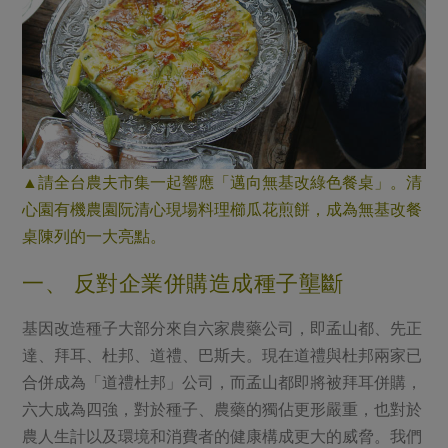
▲請全台農夫市集一起響應「邁向無基改綠色餐桌」。清
心園有機農園阮清心現場料理櫛瓜花煎餅，成為無基改餐
桌陳列的一大亮點。
一、 反對企業併購造成種子壟斷
基因改造種子大部分來自六家農藥公司，即孟山都、先正
達、拜耳、杜邦、道禮、巴斯夫。現在道禮與杜邦兩家已
合併成為「道禮杜邦」公司，而孟山都即將被拜耳併購，
六大成為四強，對於種子、農藥的獨佔更形嚴重，也對於
農人生計以及環境和消費者的健康構成更大的威脅。我們