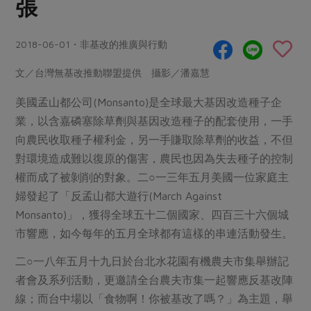
張
畜產肉類
水產
廚房瑜伽
合作25-經典快閃最後一週
水畜加工品
料理方式
產品檢驗
合作25-精選產品第四彈
2018-06-01・非基改的推廣與行動
關注議題
烘焙．點心
自主把關
合作25-精選產品第三彈
調理食材・點心
減硝酸鹽
惜食
文／台灣無基改推動聯盟提供 攝影／潘嘉慧
醬料
檢驗報告
更多當季產品
調味醬料/南北貨
烘焙
非基改運動
支持本土農糧
美國孟山都公司(Monsanto)是全球最大基因改造種子企
湯品．鍋物
硝酸鹽檢驗
休閒零嘴
沖泡飲品
業，以含嘉磷塞除草劑與基因改造種子的配套使用，一手
廢核運動
能源議題
漬物
向農民收取種子權利金，另一手賺取除草劑的收益，不但
議題活動
保健食品
減添加物
減塑減廢
涼拌沙拉
對環境造成難以復原的傷害，農民也因為失去種子的控制
社員權益
主婦聯盟X樂齡網特約優惠案
公益金
食農教育
權而成了被剝削的對象。二○一三年五月美國一位家庭主
飲品
居家好物
合作社法規
30%rPET紅烏龍茶
婦發起了「反孟山都大遊行(March Against
更多議題
美妝保養
個人清潔
Monsanto)」，獲得全球五十二個國家、四百三十六個城
社務專區
2024農業發展計畫年度報告
主題食譜
市響應，如今每年的五月全球都有這樣的串連活動發生。
生活者e週報
家庭清潔
織品
選舉專區
更多議題活動
異國料理
二○一八年五月十九日於台北水花園有機農夫市集舉辦記
日用品
圖書禮品
綠主張月刊
年菜食譜
者會及系列活動，更邀請全台農夫市集一起響應反基改陣
防災用品
最新消息
把最好的台灣味帶回家！
線；而台中場以「食物啊！你被基改了嗎？」為主題，舉
典藏閱覽室
養身食補