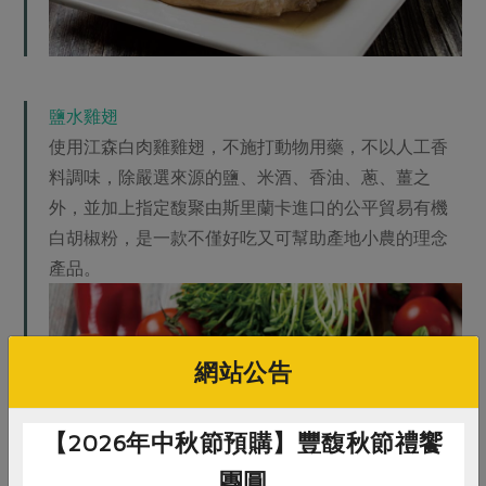
鹽水雞翅
使用江森白肉雞雞翅，不施打動物用藥，不以人工香
料調味，除嚴選來源的鹽、米酒、香油、蔥、薑之
外，並加上指定馥聚由斯里蘭卡進口的公平貿易有機
白胡椒粉，是一款不僅好吃又可幫助產地小農的理念
產品。
網站公告
【2026年中秋節預購】豐馥秋節禮饗
團圓