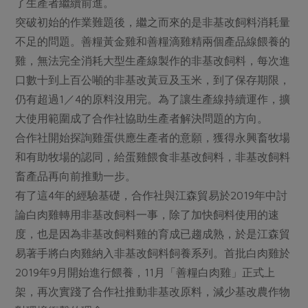
了生產者繼續前進。
突破初始的作業難題後，繼之而來的是非基改飼料消耗量
不足的問題。善糧黃金雞和善糧滴雞精兩個產品線餵養的
雞，無法完全消耗大型生產線製作的非基改飼料，每次進
口數十到上百公噸的非基改黃豆及玉米，到了保存期限，
仍有超過1／4的原料沒用完。為了讓生產線持續運作，擴
大使用範圍成了合作社協助生產者解決問題的方向。
合作社開始探詢雞蛋供應生產者的意願，獲得永興畜牧場
和有助牧場的認同，給蛋雞餵食非基改飼料，非基改飼料
畜產品再向前推動一步。
有了這4年的經驗基礎，合作社與江森貿易於2019年中討
論白肉雞轉用非基改飼料一事，除了加快飼料使用的速
度，也是因為非基改飼料雞的育成已趨成熟，於是江森貿
易著手將白肉雞納入非基改飼料飼養系列。首批白肉雞於
2019年9月開始進行餵養，11月「善糧白肉雞」正式上
架，再次實踐了合作社推動非基改原料，減少基改農作物