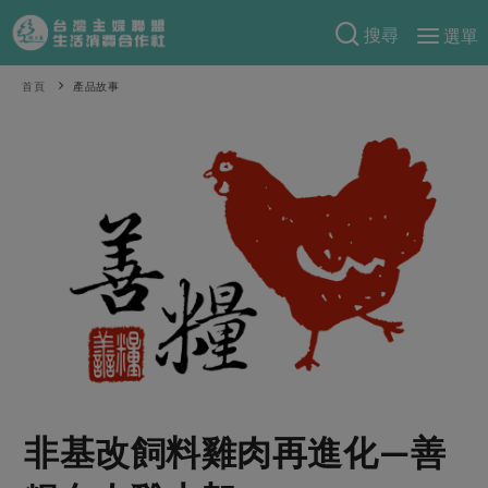
搜尋
選單
產品分類
首頁
產品故事
當季蔬果
食譜料理
一籃菜
當令水果
食材
特別企畫
芽苗類
蕈菇類
米食
預購活動
綠主張
辛香料類
麵食
把最好的台灣味帶回家！
觀點文章
關於合作社
肉食
奶蛋豆・五穀
防災用品預購圓滿結束
主婦食堂
一籃菜真心話
海鮮
蛋
乳製品
認識合作社
重要公告
2026年端午節預購圓滿結束
社內大小事
合作聯合國
常備菜
豆製品
米麵雜糧
關於我們
更多預購活動
產品故事
生活提案
蔬食
合作社組織
非基改飼料雞肉再進化—善
肉品・水產
樂齡生活
親子食育
蛋料理
當季產品
員工與求才