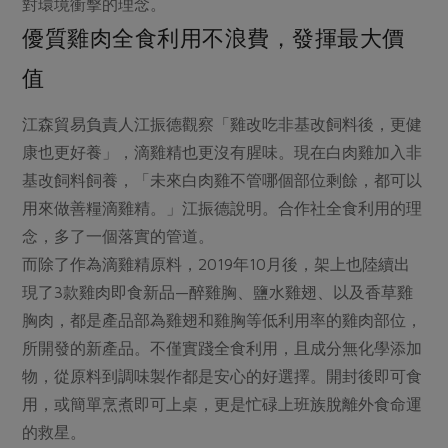
對環境衝擊的理念。
優質雞肉全食利用不浪費，發揮最大價
值
江森貿易負責人江振德觀察「雞改吃非基改飼料後，更健
康也更好養」，滴雞精也更沒有腥味。現在白肉雞加入非
基改飼料飼養，「未來白肉雞不管哪個部位剩餘，都可以
用來做善糧滴雞精。」江振德說明。合作社全食利用的理
念，多了一個落實的管道。
而除了作為滴雞精原料，2019年10月後，架上也陸續出
現了3款雞肉即食新品—醉雞胸、鹽水雞翅、以及香草雞
胸肉，都是產品部為雞翅和雞胸等低利用率的雞肉部位，
所開發的新產品。不僅實踐全食利用，且成分無化學添加
物，從原料到調味製作都是安心的好選擇。開封後即可食
用，或簡單烹煮即可上桌，更是忙碌上班族脫離外食命運
的救星。