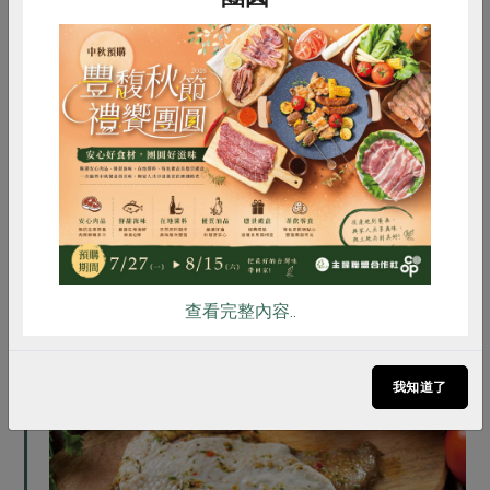
惜食
RPET
食譜
減硝酸鹽
香草雞胸肉
使用江森白肉雞雞胸，一上架即頗受社員好評。時下
雞蛋
食安
共同購買
最流行的天然香料調味方式，解凍後烘烤或煎煮，簡
單方便。兩塊雞胸分量十足，口感軟嫩，自行加入配
菜拌炒，可快速端出滿滿一大盤的可口菜色。近來健
康飲食風盛行，雞胸肉為低脂白肉，加上合作社減添
查看完整內容..
加物的調味方式，是各面向都健康的選擇。
我知道了