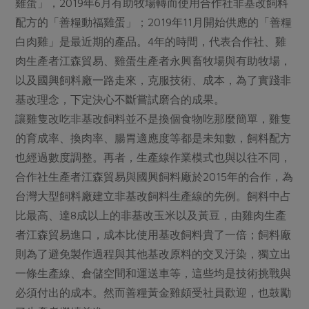
媒體報導
雞蛋」，2019年6月有助牧場轉而使用合作社非基改飼料
最新產品
節慶大餐
配方的「善糧動福雞蛋」；2019年11月開始供應的「善糧
下載專區
白肉雞」是最近期的產品。4年的時間，代表合作社、雞
優惠專區
肉生產者江森貿易、雞蛋生產者永興畜牧場與有助牧場，
高麗菜海鮮煎餅
地區活動
以及國興飼料廠一路走來，克服技術、成本，為了實踐非
素食專區
基改理念，下定決心不斷嘗試磨合的成果。
社務會議
地區活動
樂齡友善
讓雞隻改吃非基改飼料並不是換個食物吃那麼簡單，雞隻
活動報下載
的育成率、換肉率、腸胃適應度等都是未知數，飼料配方
也經過數度調整。再者，生產線作業模式也與以往不同，
合作社生產者江森貿易與國興飼料廠於2015年的合作，為
台灣大型飼料廠建立非基改飼料生產線的先例。飼料中占
比最高、達8成以上的非基改玉米以及黃豆，由雞肉生產
者江森貿易進口，成本比使用基改飼料貴了一倍；飼料廠
則為了避免製作過程與其他基改原料的交叉汙染，獨立出
一條生產線、倉儲空間和運送車等，這些均是技術挑戰與
必須付出的成本。然而善糧黃金雞頗受社員歡迎，也鼓勵