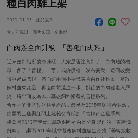
糧白肉雞上架
畜產肉類
水產
廚房瑜伽
合作25-經典快閃最後一週
水畜加工品
料理方式
產品檢驗
合作25-精選產品第四彈
2020-01-06・產品故事
關注議題
烘焙．點心
自主把關
合作25-精選產品第三彈
調理食材・點心
減硝酸鹽
惜食
文／莊佩珊 圖片來源／企畫部
醬料
檢驗報告
更多當季產品
調味醬料/南北貨
烘焙
非基改運動
支持本土農糧
白肉雞全面升級 「善糧白肉雞」
湯品．鍋物
硝酸鹽檢驗
休閒零嘴
沖泡飲品
廢核運動
能源議題
漬物
近來走到站所的冷凍櫃，大家是否注意到了，白肉雞的標
議題活動
保健食品
減添加物
減塑減廢
涼拌沙拉
籤上多了「善糧」二字。或許價格上沒有變動，這個改變
社員權益
主婦聯盟X樂齡網特約優惠案
公益金
食農教育
很容易被忽視，然而這兩個小字代表著合作社推動非基改
飲品
居家好物
合作社法規
30%rPET紅烏龍茶
飼料雞肉產品，再度向前邁進一步。以往的白肉雞走入歷
更多議題
美妝保養
個人清潔
社務專區
2024農業發展計畫年度報告
史，將全面改為以非基改飼料餵養的善糧系列。
主題食譜
生活者e週報
合作社的非基改飼料畜產品，最早為2015年底開始供應，
家庭清潔
織品
選舉專區
更多議題活動
異國料理
由黑羽土雞與紅羽土雞雜交育成的「善糧黃金雞系列」；
日用品
圖書禮品
綠主張月刊
接著是2016年餵食非基改飼料的白肉公雞製作的「善糧滴
年菜食譜
防災用品
最新消息
把最好的台灣味帶回家！
雞精」；繼而2017年以非基改飼料雞隻生產的「善糧放牧
典藏閱覽室
養身食補