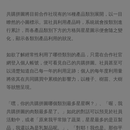
媒體報導
最新產品
節慶大餐
下載專區
共購拼圖將目前合作社現有的16種產品類別展開，以一目
優惠專區
瞭然的小圖標示。當社員利用產品時，系統就會按類別進
高麗菜海鮮煎餅
行累計，而各產品類別下方的方格與星星圖示便會隨之變
地區活動
素食專區
化，顯示各類別產品利用的狀況。
社務會議
地區活動
樂齡友善
活動報下載
如欲了解經常性利用了哪些類別的產品，只需在合作社官
網登入個人帳號，便可看見自己的共購拼圖。社員甚至可
以清楚知道自己每一年的利用足跡；個人的每年度利用量
將依其在共同購買中累積的影響力，以種子、樹苗、大樹
等狀態呈現。
「嘿，你的共購拼圖哪個類別最多星星啊？」、「喔，我
共購拼圖的肉類最多星了。」如此的對話可以預見於社員
活動中，或者「原來我平常除了蔬菜，星星最多的是豆製
品，我還以為是乳製品呢。」、「對耶！我也是。那你平