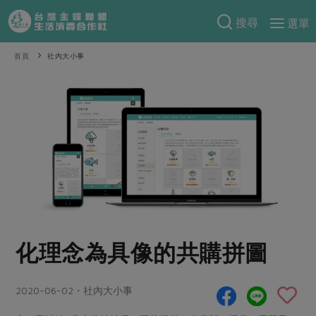
搜尋
選單
產品分類
首頁
社內大小事
當季蔬果
食譜料理
一籃菜
當令水果
食材
特別企畫
芽苗類
蕈菇類
米食
預購活動
綠主張
辛香料類
麵食
把最好的台灣味帶回家！
觀點文章
關於合作社
肉食
奶蛋豆・五穀
防災用品預購圓滿結束
主婦食堂
一籃菜真心話
海鮮
蛋
乳製品
認識合作社
重要公告
2026年端午節預購圓滿結束
化理念為具像的共購拼圖
社內大小事
合作聯合國
常備菜
豆製品
米麵雜糧
關於我們
更多預購活動
產品故事
生活提案
蔬食
合作社組織
2020-06-02・社內大小事
肉品・水產
樂齡生活
親子食育
蛋料理
當季產品
員工與求才