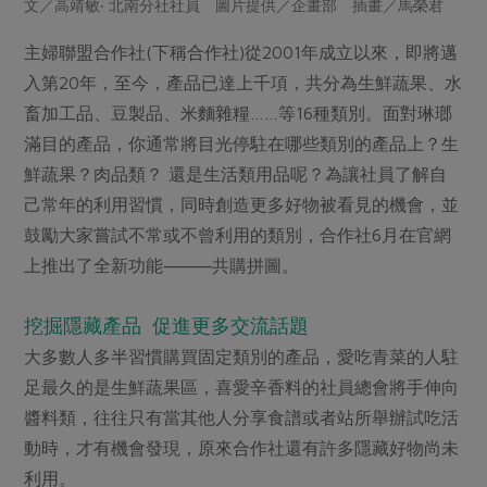
文／高靖敏‧ 北南分社社員 圖片提供／企畫部 插畫／馬榮君
畜產肉類
水產
廚房瑜伽
合作25-經典快閃最後一週
水畜加工品
料理方式
主婦聯盟合作社(下稱合作社)從2001年成立以來，即將邁
產品檢驗
合作25-精選產品第四彈
關注議題
入第20年，至今，產品已達上千項，共分為生鮮蔬果、水
烘焙．點心
自主把關
合作25-精選產品第三彈
調理食材・點心
畜加工品、豆製品、米麵雜糧……等16種類別。面對琳瑯
減硝酸鹽
惜食
醬料
檢驗報告
滿目的產品，你通常將目光停駐在哪些類別的產品上？生
更多當季產品
調味醬料/南北貨
烘焙
非基改運動
支持本土農糧
湯品．鍋物
鮮蔬果？肉品類？ 還是生活類用品呢？為讓社員了解自
硝酸鹽檢驗
休閒零嘴
沖泡飲品
廢核運動
能源議題
己常年的利用習慣，同時創造更多好物被看見的機會，並
漬物
議題活動
保健食品
減添加物
減塑減廢
鼓勵大家嘗試不常或不曾利用的類別，合作社6月在官網
涼拌沙拉
社員權益
主婦聯盟X樂齡網特約優惠案
上推出了全新功能⸻共購拼圖。
公益金
食農教育
飲品
居家好物
合作社法規
30%rPET紅烏龍茶
更多議題
挖掘隱藏產品 促進更多交流話題
美妝保養
個人清潔
社務專區
2024農業發展計畫年度報告
大多數人多半習慣購買固定類別的產品，愛吃青菜的人駐
主題食譜
生活者e週報
家庭清潔
織品
選舉專區
更多議題活動
足最久的是生鮮蔬果區，喜愛辛香料的社員總會將手伸向
異國料理
日用品
圖書禮品
醬料類，往往只有當其他人分享食譜或者站所舉辦試吃活
綠主張月刊
年菜食譜
動時，才有機會發現，原來合作社還有許多隱藏好物尚未
防災用品
最新消息
把最好的台灣味帶回家！
典藏閱覽室
養身食補
利用。