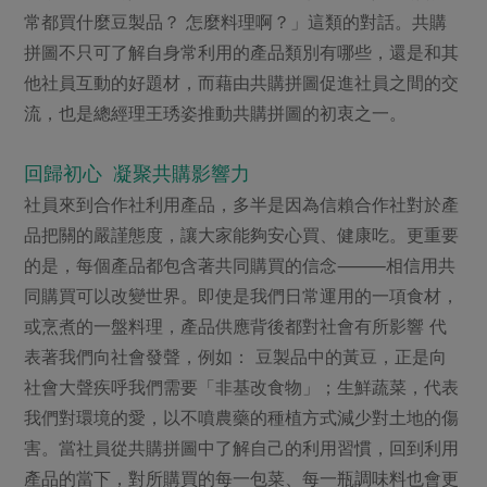
常都買什麼豆製品？ 怎麼料理啊？」這類的對話。共購
拼圖不只可了解自身常利用的產品類別有哪些，還是和其
他社員互動的好題材，而藉由共購拼圖促進社員之間的交
流，也是總經理王琇姿推動共購拼圖的初衷之一。
回歸初心 凝聚共購影響力
社員來到合作社利用產品，多半是因為信賴合作社對於產
品把關的嚴謹態度，讓大家能夠安心買、健康吃。更重要
的是，每個產品都包含著共同購買的信念⸻相信用共
同購買可以改變世界。即使是我們日常運用的一項食材，
或烹煮的一盤料理，產品供應背後都對社會有所影響 代
表著我們向社會發聲，例如： 豆製品中的黃豆，正是向
社會大聲疾呼我們需要「非基改食物」；生鮮蔬菜，代表
我們對環境的愛，以不噴農藥的種植方式減少對土地的傷
害。當社員從共購拼圖中了解自己的利用習慣，回到利用
產品的當下，對所購買的每一包菜、每一瓶調味料也會更