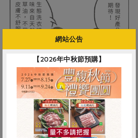
網站公告
【2026年中秋節預購】
惜食
RPET
食譜
減硝酸鹽
雞蛋
食安
共同購買