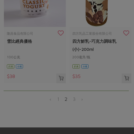
隆昌食品有限公司
四方乳品工業股份有限公司
雪比經典優格
四方鮮乳-巧克力調味乳
(小)-200ml
100公克
200毫升/瓶
奶素
冷藏
奶素
冷藏
$38
$35
‹
1
2
3
›