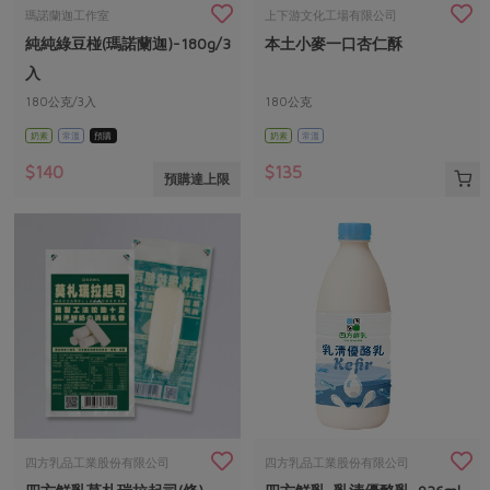
畜產肉類
水產
廚房瑜伽
瑪諾蘭迦工作室
上下游文化工場有限公司
合作25-經典快閃最後一週
純純綠豆椪(瑪諾蘭迦)-180g/3
本土小麥一口杏仁酥
水畜加工品
料理方式
產品檢驗
合作25-精選產品第四彈
關注議題
入
烘焙．點心
自主把關
180公克/3入
180公克
合作25-精選產品第三彈
調理食材・點心
減硝酸鹽
惜食
醬料
奶素
常溫
預購
奶素
常溫
檢驗報告
更多當季產品
調味醬料/南北貨
烘焙
非基改運動
支持本土農糧
湯品．鍋物
$140
$135
預購達上限
硝酸鹽檢驗
休閒零嘴
沖泡飲品
廢核運動
能源議題
漬物
議題活動
保健食品
減添加物
減塑減廢
涼拌沙拉
社員權益
主婦聯盟X樂齡網特約優惠案
公益金
食農教育
飲品
居家好物
合作社法規
30%rPET紅烏龍茶
更多議題
美妝保養
個人清潔
社務專區
2024農業發展計畫年度報告
主題食譜
生活者e週報
家庭清潔
織品
選舉專區
更多議題活動
異國料理
日用品
圖書禮品
綠主張月刊
年菜食譜
防災用品
最新消息
把最好的台灣味帶回家！
四方乳品工業股份有限公司
四方乳品工業股份有限公司
典藏閱覽室
養身食補