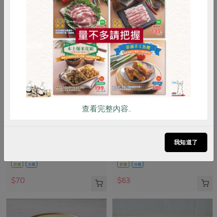
惜食
RPET
食譜
減硝酸鹽
雞蛋
食安
共同購買
查看完整內容..
恩德發有限公司
四方乳品工業股份有限公司
原味沙拉醬
25%鮮奶油-180ml
我知道了
300公克
180毫升
奶素
冷藏
奶素
冷藏
$70
$63