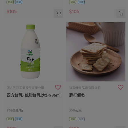
奶素
冷藏
奶素
冷藏
$105
$105
四方乳品工業股份有限公司
福義軒食品廠有限公司
四方鮮乳-低脂鮮乳(大)-936ml
蘇打餅乾
936毫升/瓶
350公克
奶素
冷藏
奶素
常溫