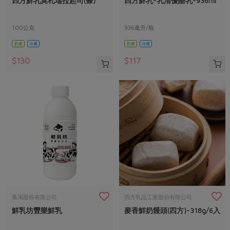
四方鮮乳莫札瑞拉起司(條)
四方鮮乳-乳清優酪乳-936ml
媒體報導
最新產品
節慶大餐
下載專區
100公克
936毫升/瓶
優惠專區
奶素
冷藏
奶素
冷藏
高麗菜海鮮煎餅
地區活動
素食專區
$130
$117
社務會議
地區活動
樂齡友善
活動報下載
慕渴股份有限公司
四方乳品工業股份有限公司
鮮乳坊豐樂鮮乳
麥香鮮奶饅頭(四方)-318g/6入