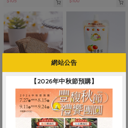
$105
$100
網站公告
福義軒食品廠有限公司
新北市集賢庇護工場
【2026年中秋節預購】
麥香蘇打餅乾
金桔番茄沙拉醬-250g
250公克
250公克(±4.5%)
奶素
常溫
奶素
冷藏
$83
$82