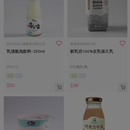
四方乳品工業股份有限公司
慕渴股份有限公司
乳清氣泡飲料-250ml
鮮乳坊100%生乳保久乳
250 C.C.
200毫升/瓶
奶素
常溫
奶素
常溫
$50
$38