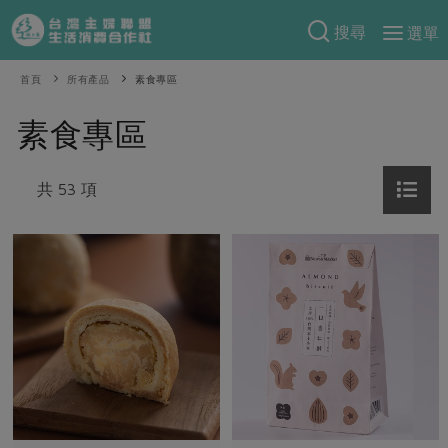
搜尋
選單
產品分類
首頁
所有產品
素食專區
當季蔬果
食譜料理
素食專區
一籃菜
當令水果
食材
特別企畫
芽苗類
共 53 項
蕈菇類
米食
預購活動
綠主張
辛香料類
麵食
把最好的台灣味帶回家！
觀點文章
關於合作社
肉食
奶蛋豆・五穀
防災用品預購圓滿結束
主婦食堂
一籃菜真心話
海鮮
蛋
乳製品
認識合作社
重要公告
2026年端午節預購圓滿結束
社內大小事
合作聯合國
常備菜
豆製品
米麵雜糧
關於我們
更多預購活動
產品故事
生活提案
蔬食
合作社組織
肉品・水產
樂齡生活
親子食育
蛋料理
當季產品
員工與求才