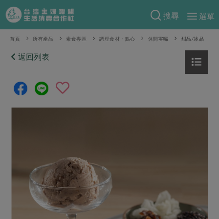
搜尋
選單
產品分類
首頁
所有產品
素食專區
調理食材・點心
休閒零嘴
甜品/冰品
當季蔬果
返回列表
食譜料理
一籃菜
當令水果
食材
特別企畫
芽苗類
蕈菇類
米食
預購活動
綠主張
辛香料類
麵食
把最好的台灣味帶回家！
觀點文章
關於合作社
肉食
奶蛋豆・五穀
防災用品預購圓滿結束
主婦食堂
一籃菜真心話
海鮮
蛋
乳製品
認識合作社
重要公告
2026年端午節預購圓滿結束
社內大小事
合作聯合國
常備菜
豆製品
米麵雜糧
關於我們
更多預購活動
產品故事
生活提案
蔬食
合作社組織
肉品・水產
樂齡生活
親子食育
蛋料理
當季產品
員工與求才