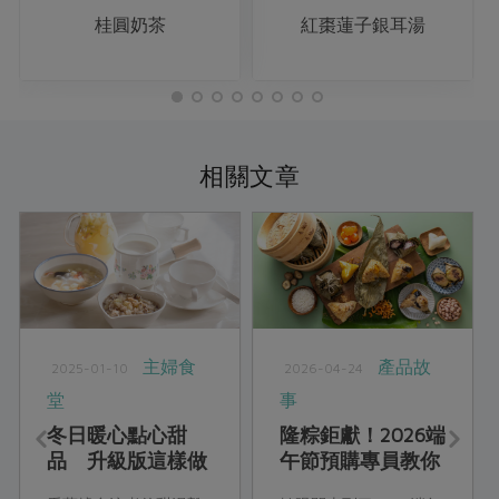
桂圓奶茶
紅棗蓮子銀耳湯
相關文章
主婦食
產品故
2025-01-10
2026-04-24
堂
事
冬日暖心點心甜
隆粽鉅獻！2026端
品 升級版這樣做
午節預購專員教你
吃端午