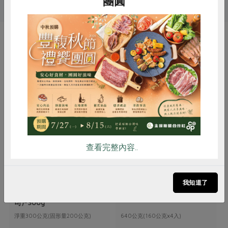
團圓
你可能有興趣的產品
惜食
RPET
食譜
減硝酸鹽
雞蛋
食安
共同購買
查看完整內容..
松葉美食有限公司
漢典食品股份有限公司
我知道了
桂圓八寶粥(松葉美食有限公
紫米八寶粽(漢典)-160g*4入
司)-300g
淨重300公克(固形量200公克)
640公克(160公克x4入)