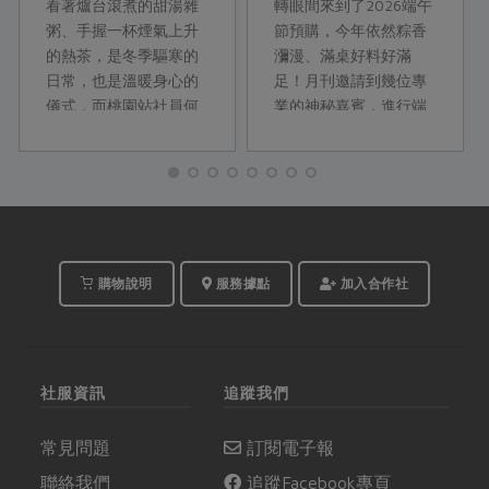
看著爐台滾煮的甜湯雜
轉眼間來到了2026端午
粥、手握一杯煙氣上升
節預購，今年依然粽香
的熱茶，是冬季驅寒的
瀰漫、滿桌好料好滿
日常，也是溫暖身心的
足！月刊邀請到幾位專
儀式，而桃園站社員何
業的神秘嘉賓，進行端
秀梅和Masaco更將幾款
午節的好食解密！快進
常見的冬季飲品甜湯，
到端午廣播電台，合作
做出倍加豐富的滋味！
社產品部的開發專員們
季節盛產的鮮果、各式
就要開始分享啦！
各樣的果乾、Q 嫩的新
鮮木耳，以及有燻焙香
氣的桂圓，在她們巧妙
購物說明
服務據點
加入合作社
地運用下，都成為風味
與口感的最佳主角。
社服資訊
追蹤我們
常見問題
訂閱電子報
聯絡我們
追蹤Facebook專頁