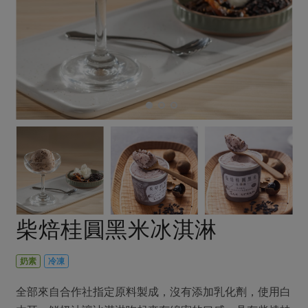
畜產肉類
水產
廚房瑜伽
合作25-經典快閃最後一週
水畜加工品
料理方式
產品檢驗
合作25-精選產品第四彈
關注議題
烘焙．點心
自主把關
合作25-精選產品第三彈
調理食材・點心
減硝酸鹽
惜食
醬料
檢驗報告
更多當季產品
調味醬料/南北貨
烘焙
非基改運動
支持本土農糧
湯品．鍋物
硝酸鹽檢驗
休閒零嘴
沖泡飲品
廢核運動
能源議題
漬物
議題活動
保健食品
減添加物
減塑減廢
涼拌沙拉
社員權益
主婦聯盟X樂齡網特約優惠案
公益金
食農教育
飲品
居家好物
合作社法規
30%rPET紅烏龍茶
更多議題
美妝保養
個人清潔
社務專區
2024農業發展計畫年度報告
柴焙桂圓黑米冰淇淋
主題食譜
生活者e週報
家庭清潔
織品
選舉專區
更多議題活動
異國料理
日用品
圖書禮品
奶素
冷凍
綠主張月刊
年菜食譜
防災用品
最新消息
把最好的台灣味帶回家！
全部來自合作社指定原料製成，沒有添加乳化劑，使用白
典藏閱覽室
養身食補