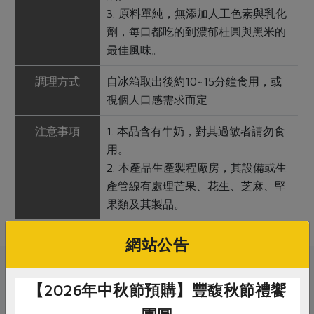
3. 原料單純，無添加人工色素與乳化
劑，每口都吃的到濃郁桂圓與黑米的
最佳風味。
調理方式
自冰箱取出後約10~15分鐘食用，或
視個人口感需求而定
注意事項
1. 本品含有牛奶，對其過敏者請勿食
用。
2. 本產品生產製程廠房，其設備或生
產管線有處理芒果、花生、芝麻、堅
果類及其製品。
網站公告
關鍵字
【2026年中秋節預購】豐馥秋節禮饗
# 桂圓
# 冰淇淋
# 端午