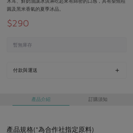
媒體報導
木耳、鮮奶油讓冰淇淋吃起來有綿密的口感，具有柴燒桂
最新產品
節慶大餐
圓及黑米香氣的夏季冰品。
下載專區
$290
優惠專區
高麗菜海鮮煎餅
地區活動
素食專區
社務會議
地區活動
暫無庫存
樂齡友善
活動報下載
付款與運送
產品介紹
訂購須知
產品規格(*為合作社指定原料)