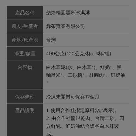
產品名稱
柴焙桂圓黑米冰淇淋
農友/生產者
舞茶實業有限公司
產地/原產地
台灣
淨重/數量
400公克(100公克/杯x 4杯/組)
內容物
白木耳泥(水、白木耳*)、鮮奶*、黑
秈糙米*、二砂糖*、桂圓肉*、鮮奶油
*
保存條件
冷凍未開封可保存12個月
產品說明
1. 使用合作社指定原料(以*表示)。
2. 由合作社龍眼乾肉、台灣二砂、四
方鮮乳、鮮奶油結合隆谷白木耳製
成。