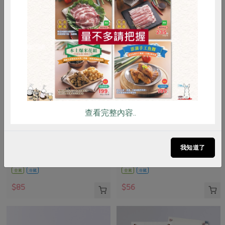
惜食
RPET
食譜
減硝酸鹽
雞蛋
食安
共同購買
查看完整內容..
稻屋生機廚坊有限公司
稻屋生機廚坊有限公司
有機發芽無加糖黃豆漿(稻
有機發芽藝豆腐(稻屋)-300g/盒
屋)-1000ml/瓶
我知道了
1000ml/瓶
300g/盒
全素
冷藏
全素
冷藏
$85
$56