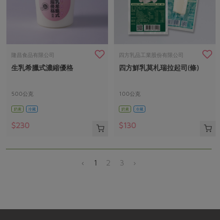
隆昌食品有限公司
四方乳品工業股份有限公司
生乳希臘式濃縮優格
四方鮮乳莫札瑞拉起司(條)
500公克
100公克
奶素
冷藏
奶素
冷藏
$230
$130
‹
1
2
3
›