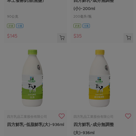
本土發酵奶油(無鹽)
四方鮮乳-成分無調整
媒體報導
最新產品
節慶大餐
(小)-200ml
下載專區
90公克
200毫升/瓶
優惠專區
奶素
冷藏
奶素
冷藏
高麗菜海鮮煎餅
地區活動
素食專區
$145
$35
社務會議
地區活動
樂齡友善
活動報下載
四方乳品工業股份有限公司
四方乳品工業股份有限公司
四方鮮乳-低脂鮮乳(大)-936ml
四方鮮乳-成分無調整
(大)-936ml