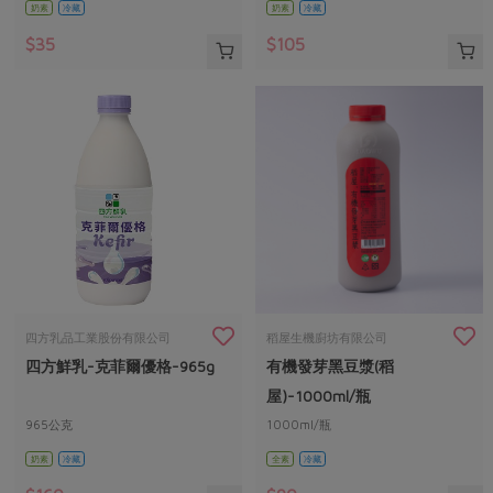
奶素
冷藏
奶素
冷藏
$35
$105
四方乳品工業股份有限公司
稻屋生機廚坊有限公司
四方鮮乳-克菲爾優格-965g
有機發芽黑豆漿(稻
屋)-1000ml/瓶
965公克
1000ml/瓶
奶素
冷藏
全素
冷藏