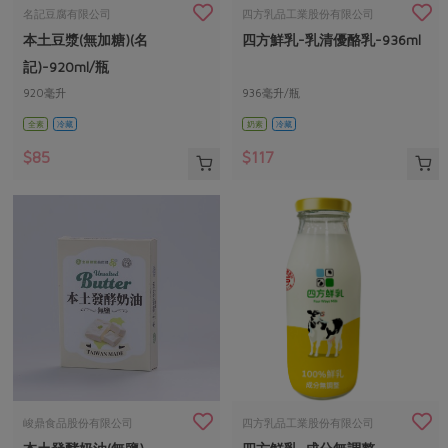
畜產肉類
水產
廚房瑜伽
名記豆腐有限公司
四方乳品工業股份有限公司
合作25-經典快閃最後一週
本土豆漿(無加糖)(名
四方鮮乳-乳清優酪乳-936ml
水畜加工品
料理方式
產品檢驗
合作25-精選產品第四彈
關注議題
記)-920ml/瓶
烘焙．點心
自主把關
920毫升
936毫升/瓶
合作25-精選產品第三彈
調理食材・點心
減硝酸鹽
惜食
醬料
全素
冷藏
奶素
冷藏
檢驗報告
更多當季產品
調味醬料/南北貨
烘焙
非基改運動
支持本土農糧
湯品．鍋物
$85
$117
硝酸鹽檢驗
休閒零嘴
沖泡飲品
廢核運動
能源議題
漬物
議題活動
保健食品
減添加物
減塑減廢
涼拌沙拉
社員權益
主婦聯盟X樂齡網特約優惠案
公益金
食農教育
飲品
居家好物
合作社法規
30%rPET紅烏龍茶
更多議題
美妝保養
個人清潔
社務專區
2024農業發展計畫年度報告
主題食譜
生活者e週報
家庭清潔
織品
選舉專區
更多議題活動
異國料理
日用品
圖書禮品
綠主張月刊
年菜食譜
防災用品
最新消息
把最好的台灣味帶回家！
峻鼎食品股份有限公司
四方乳品工業股份有限公司
典藏閱覽室
養身食補