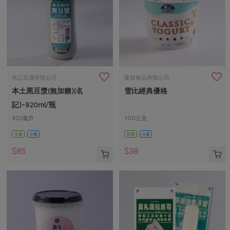
名記豆腐有限公司
隆昌食品有限公司
本土黑豆漿(無加糖)(名
雪比經典優格
記)-920ml/瓶
920毫升
100公克
全素
冷藏
奶素
冷藏
$85
$38