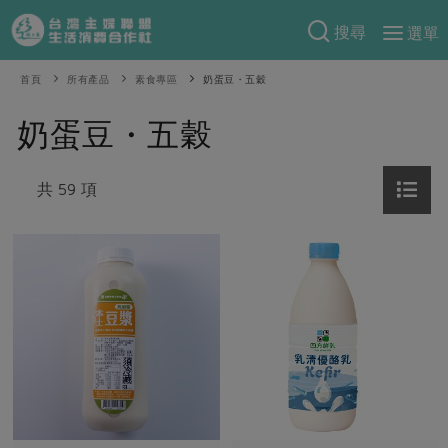
搜尋
選單
產品分類
首頁
所有產品
素食專區
奶蛋豆・五穀
當季蔬果
食譜料理
奶蛋豆・五穀
一籃菜
當令水果
食材
特別企畫
芽苗類
共 59 項
蕈菇類
米食
預購活動
綠主張
辛香料類
麵食
把最好的台灣味帶回家！
觀點文章
關於合作社
肉食
奶蛋豆・五穀
防災用品預購圓滿結束
主婦食堂
一籃菜真心話
海鮮
蛋
乳製品
認識合作社
重要公告
2026年端午節預購圓滿結束
社內大小事
合作聯合國
常備菜
豆製品
米麵雜糧
關於我們
更多預購活動
產品故事
生活提案
蔬食
合作社組織
肉品・水產
樂齡生活
親子食育
蛋料理
當季產品
員工與求才