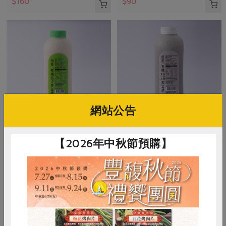
$160
$90
網站公告
稻屋生機廚坊有限公司
稻屋生機廚坊有限公司
【2026年中秋節預購】
有機發芽黃豆漿(稻
有機發芽無加糖黑豆漿(稻
屋)-1000ml/瓶
屋)-1000ml/瓶
1000ml/瓶
1000ml/瓶
全素
冷藏
全素
冷藏
$85
$90