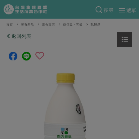
搜尋
選單
產品分類
首頁
所有產品
素食專區
奶蛋豆・五穀
乳製品
當季蔬果
返回列表
食譜料理
一籃菜
當令水果
食材
特別企畫
芽苗類
蕈菇類
米食
預購活動
綠主張
辛香料類
麵食
把最好的台灣味帶回家！
觀點文章
關於合作社
肉食
奶蛋豆・五穀
防災用品預購圓滿結束
主婦食堂
一籃菜真心話
海鮮
蛋
乳製品
認識合作社
重要公告
2026年端午節預購圓滿結束
社內大小事
合作聯合國
常備菜
豆製品
米麵雜糧
關於我們
更多預購活動
產品故事
生活提案
蔬食
合作社組織
肉品・水產
樂齡生活
親子食育
蛋料理
當季產品
員工與求才