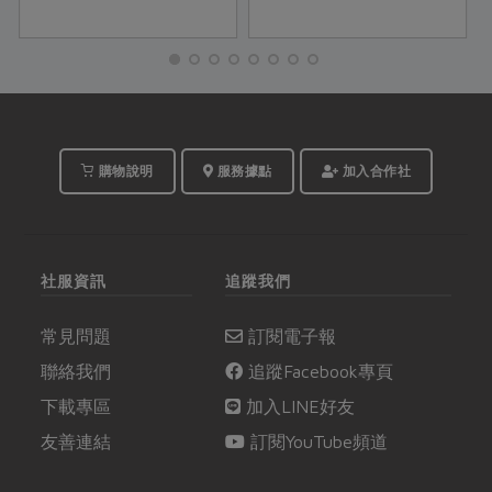
巧」？本期主婦食堂特
別邀請資深營養師柯蘊
慧，從最新的營養調查
出發，設計以「飲品」
為主的早餐與下午點
心，幫銀髮族補足常見
的營養缺口。
購物說明
服務據點
加入合作社
社服資訊
追蹤我們
常見問題
訂閱電子報
聯絡我們
追蹤Facebook專頁
下載專區
加入LINE好友
友善連結
訂閱YouTube頻道