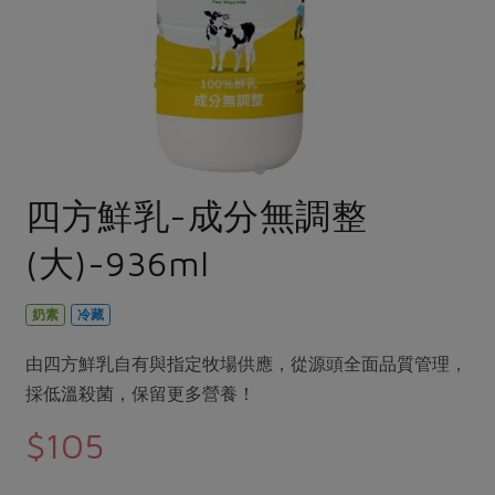
畜產肉類
水產
廚房瑜伽
合作25-經典快閃最後一週
水畜加工品
料理方式
產品檢驗
合作25-精選產品第四彈
關注議題
烘焙．點心
自主把關
合作25-精選產品第三彈
調理食材・點心
減硝酸鹽
惜食
醬料
檢驗報告
更多當季產品
調味醬料/南北貨
烘焙
非基改運動
支持本土農糧
湯品．鍋物
硝酸鹽檢驗
休閒零嘴
沖泡飲品
廢核運動
能源議題
四方鮮乳-成分無調整
漬物
議題活動
保健食品
減添加物
減塑減廢
涼拌沙拉
(大)-936ml
社員權益
主婦聯盟X樂齡網特約優惠案
公益金
食農教育
飲品
居家好物
合作社法規
30%rPET紅烏龍茶
更多議題
奶素
冷藏
美妝保養
個人清潔
社務專區
2024農業發展計畫年度報告
主題食譜
由四方鮮乳自有與指定牧場供應，從源頭全面品質管理，
生活者e週報
家庭清潔
織品
選舉專區
更多議題活動
採低溫殺菌，保留更多營養！
異國料理
日用品
圖書禮品
綠主張月刊
$105
年菜食譜
防災用品
最新消息
把最好的台灣味帶回家！
典藏閱覽室
養身食補