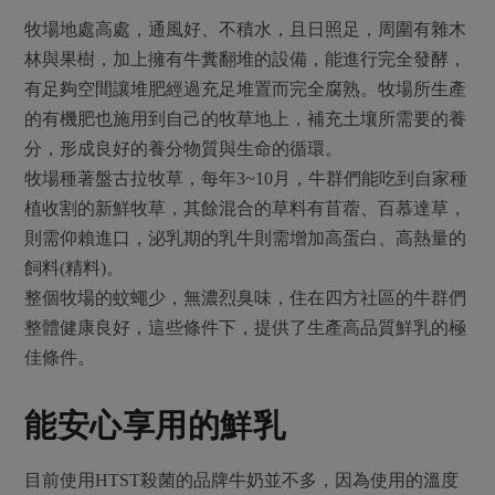
牧場地處高處，通風好、不積水，且日照足，周圍有雜木
林與果樹，加上擁有牛糞翻堆的設備，能進行完全發酵，
有足夠空間讓堆肥經過充足堆置而完全腐熟。牧場所生產
的有機肥也施用到自己的牧草地上，補充土壤所需要的養
分，形成良好的養分物質與生命的循環。
牧場種著盤古拉牧草，每年3~10月，牛群們能吃到自家種
植收割的新鮮牧草，其餘混合的草料有苜蓿、百慕達草，
則需仰賴進口，泌乳期的乳牛則需增加高蛋白、高熱量的
飼料(精料)。
整個牧場的蚊蠅少，無濃烈臭味，住在四方社區的牛群們
整體健康良好，這些條件下，提供了生產高品質鮮乳的極
佳條件。
能安心享用的鮮乳
目前使用HTST殺菌的品牌牛奶並不多，因為使用的溫度