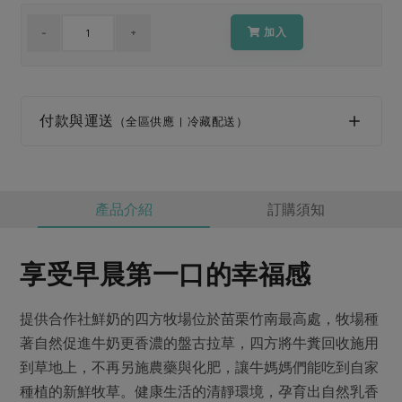
媒體報導
最新產品
節慶大餐
加入
下載專區
優惠專區
高麗菜海鮮煎餅
地區活動
素食專區
付款與運送
（全區供應 | 冷藏配送）
社務會議
地區活動
樂齡友善
活動報下載
產品介紹
訂購須知
享受早晨第一口的幸福感
提供合作社鮮奶的四方牧場位於苗栗竹南最高處，牧場種
著自然促進牛奶更香濃的盤古拉草，四方將牛糞回收施用
到草地上，不再另施農藥與化肥，讓牛媽媽們能吃到自家
種植的新鮮牧草。健康生活的清靜環境，孕育出自然乳香