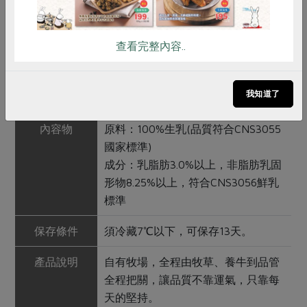
產品名稱
四方鮮乳-成分無調整(大)-936ml
農友/生產者
四方乳品工業股份有限公司
查看完整內容..
產地/原產地
台灣
我知道了
淨重/數量
936毫升/瓶
內容物
原料：100%生乳(品質符合CNS3055
國家標準)
成分：乳脂肪3.0%以上，非脂肪乳固
形物8.25%以上，符合CNS3056鮮乳
標準
保存條件
須冷藏7℃以下，可保存13天。
產品說明
自有牧場，全程由牧草、養牛到品管
全程把關，讓品質不靠運氣，只靠每
天的堅持。