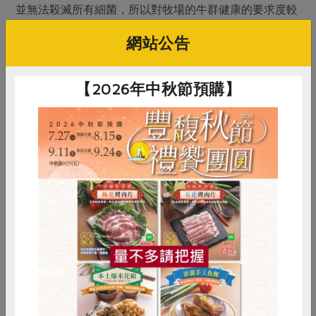
並無法殺滅所有細菌，所以對牧場的牛群健康的要求度較
高，加工時的溫度調節需要比UHT更嚴密管理，能夠堅持
網站公告
這些條件，又堅持不生產添加色素香料的調味乳，四方乳
品符合了我們的需求，希望這樣的生產者在消費者的支持
下，能穩健經營，持續精進。
【2026年中秋節預購】
什麼是HTST
流程？
生乳利用預冷設備，將生乳降至4℃，透過板式熱交換，
升溫至85℃、6分鐘進行殺菌，透過板式熱交換，降溫至
70℃進行均質化，送回板式熱交換，以90℃、14秒的
HTST式殺菌，冷卻至4℃，充填包裝入箱。
惜食
RPET
食譜
減硝酸鹽
雞蛋
食安
共同購買
產品規格(*為合作社指定原料)