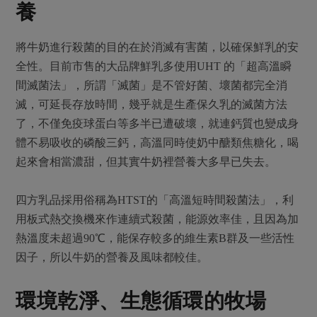
養
將牛奶進行殺菌的目的在於消滅有害菌，以確保鮮乳的安
全性。目前市售的大品牌鮮乳多使用UHT 的「超高溫瞬
間滅菌法」，所謂「滅菌」是不管好菌、壞菌都完全消
滅，可延長存放時間，幾乎就是生產保久乳的滅菌方法
了，不僅免疫球蛋白等多半已遭破壞，就連鈣質也變成身
體不易吸收的磷酸三鈣，高溫同時使奶中醣類焦糖化，喝
起來會相當濃甜，但其實牛奶裡營養大多早已失去。
四方乳品採用俗稱為HTST的「高溫短時間殺菌法」，利
用板式熱交換機來作連續式殺菌，能源效率佳，且因為加
熱溫度未超過90℃，能保存較多的維生素B群及一些活性
因子，所以牛奶的營養及風味都較佳。
環境乾淨、生態循環的牧場