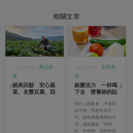
相關文章
產品故
主婦食
2026-08-04
2025-09-08
事
堂
經典回顧 安心蔬
銀髮活力 一杯喝
菜、名豐豆腐、四
下去 營養師的貼
方鮮乳、喜願小
心銀髮族料理
現代人的飲食，不是吃
麥、綠宣清潔用品
得不夠，而是吃得不
均。如何用最簡單的方
法，讓銀髮族「吃得
好、吃得夠、還能吃得