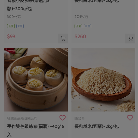
喜願小麥胚芽(焙熟)(喜
長秈白米(宜蘭)-2kg/包
媒體報導
最新產品
節慶大餐
願)-300g/包
下載專區
300公克
2公斤/包
優惠專區
全素
常溫
全素
常溫
高麗菜海鮮煎餅
地區活動
素食專區
$93
$260
社務會議
地區活動
樂齡友善
活動報下載
福潤食品股份限公司
陳晉恭
手作雙色銀絲卷(福潤) -40g*6
長秈糙米(宜蘭)-2kg/包
入