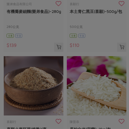
畜產肉類
水產
廚房瑜伽
樂弟食品有限公司
喜願行
合作25-經典快閃最後一週
有機蕎麥細麵(樂弟食品)-280g
本土青仁黑豆(喜願)-500g/包
水畜加工品
料理方式
產品檢驗
合作25-精選產品第四彈
關注議題
烘焙．點心
自主把關
280公克
500公克
合作25-精選產品第三彈
調理食材・點心
減硝酸鹽
惜食
醬料
全素
常溫
全素
常溫
檢驗報告
更多當季產品
調味醬料/南北貨
烘焙
非基改運動
支持本土農糧
湯品．鍋物
$139
$110
硝酸鹽檢驗
休閒零嘴
沖泡飲品
廢核運動
能源議題
漬物
議題活動
保健食品
減添加物
減塑減廢
涼拌沙拉
社員權益
主婦聯盟X樂齡網特約優惠案
公益金
食農教育
飲品
居家好物
合作社法規
30%rPET紅烏龍茶
更多議題
美妝保養
個人清潔
社務專區
2024農業發展計畫年度報告
主題食譜
生活者e週報
家庭清潔
織品
選舉專區
更多議題活動
異國料理
日用品
圖書禮品
綠主張月刊
年菜食譜
防災用品
最新消息
把最好的台灣味帶回家！
喜願行
陳晉恭
典藏閱覽室
養身食補