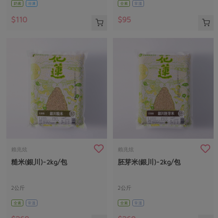
奶素
冷凍
全素
常溫
$110
$95
賴兆炫
賴兆炫
糙米(銀川)-2kg/包
胚芽米(銀川)-2kg/包
2公斤
2公斤
全素
常溫
全素
常溫