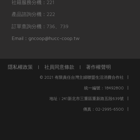
社籍服務分機：221
產品諮詢分機：222
訂單查詢分機：736、739
Email：gncoop@hucc-coop.tw
隱私權政策
|
社員同意條款
|
著作權聲明
|
© 2021 有限責任台灣主婦聯盟生活消費合作社
|
統一編號：18492800
|
地址：241新北市三重區重新路五段639號
|
傳真：02-2995-6500