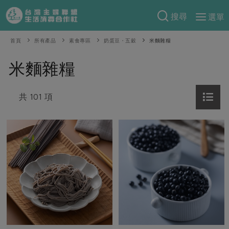
搜尋
選單
產品分類
首頁
所有產品
素食專區
奶蛋豆・五穀
米麵雜糧
當季蔬果
食譜料理
米麵雜糧
一籃菜
當令水果
食材
特別企畫
芽苗類
共 101 項
蕈菇類
米食
預購活動
綠主張
辛香料類
麵食
把最好的台灣味帶回家！
觀點文章
關於合作社
肉食
奶蛋豆・五穀
防災用品預購圓滿結束
主婦食堂
一籃菜真心話
海鮮
蛋
乳製品
認識合作社
重要公告
2026年端午節預購圓滿結束
社內大小事
合作聯合國
常備菜
豆製品
米麵雜糧
關於我們
更多預購活動
產品故事
生活提案
蔬食
合作社組織
肉品・水產
樂齡生活
親子食育
蛋料理
當季產品
員工與求才