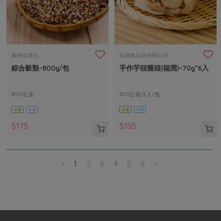
豪紳企業社
福潤食品股份限公司
綜合穀類-800g/包
手作芋頭饅頭(福潤)-70g*6入
800公克
420公克/6入/包
全素
常溫
全素
冷凍
$175
$135
‹
1
2
3
4
5
6
›