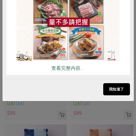
惜食
RPET
食譜
減硝酸鹽
雞蛋
食安
共同購買
查看完整內容..
餐御宴食品有限公司
樂弟食品有限公司
台式刈包皮(餐御宴)-50g*10入
有機純糙米細米粉(樂弟)-200克
(4入)/盒
我知道了
500公克(50公克x10入)
200公克(4入)/盒
全素
冷凍
全素
常溫
$95
$95