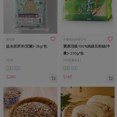
陳晉恭
中農粉絲有限公司
益全胚芽米(宜蘭)-2kg/包
寶鼎頂級100%純綠豆粉絲(中
農)-210g/包
2公斤
210公克(6入)
全素
常溫
全素
常溫
$280
$145