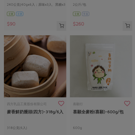
240公克(40gx6入；原味x3入、黑糖x3
2公斤/包
入)
全素
冷凍
全素
常溫
$90
$260
四方乳品工業股份有限公司
喜願行
麥香鮮奶饅頭(四方)-318g/6入
喜願全麥粉(喜願)-600g/包
318公克(6入)
600g