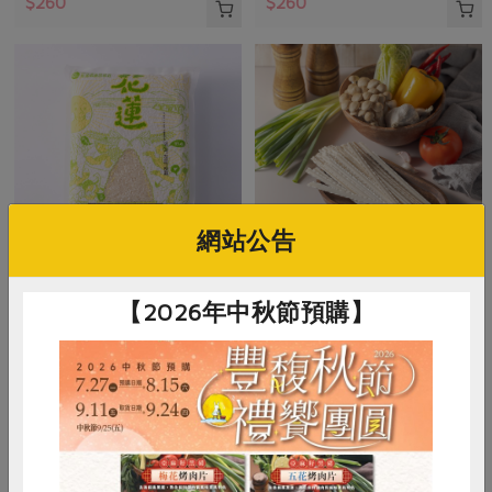
$260
$260
網站公告
賴兆炫
喜願行
【2026年中秋節預購】
白米(銀川)-2kg/包
喜願白海豚波浪麵(喜願)-600
克/包
2公斤
600公克
全素
常溫
全素
常溫
$260
$110