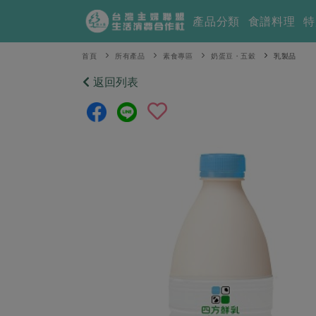
產品分類
食譜料理
特
首頁
所有產品
素食專區
奶蛋豆・五穀
乳製品
返回列表