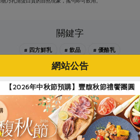
沉澱物乃乳清蛋白質的自然現象，搖勻即可飲用。
關鍵字
# 四方鮮乳
# 飲品
# 優酪乳
網站公告
你可能有興趣的產品
【2026年中秋節預購】豐馥秋節禮饗團圓