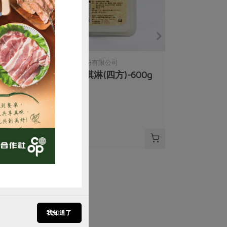
四方乳品工業股份有限公司
購買
00g
原味鮮乳冰淇淋(四方)-600g
一公升
奶素
冷凍
$290
我知道了