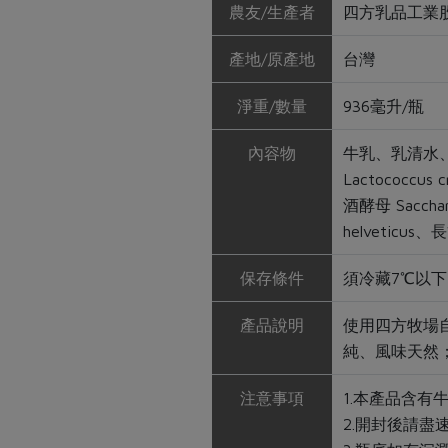
農友/生產者
四方乳品工業
產地/原產地
台灣
淨重/數量
936毫升/瓶
內容物
牛乳、乳清水、糖
Lactococcus
酒酵母 Sacchar
helveticus、
保存條件
須冷藏7℃以下
產品說明
使用四方牧場
純、風味天然
注意事項
1.本產品含
2.開封後請