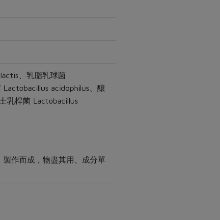
actis、乳脂乳球菌
ctobacillus acidophilus、釀
士乳桿菌 Lactobacillus
」製作而成，物盡其用、成分單