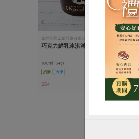
司
四方乳品工業股份有限公司
四方
惜
巧克力鮮乳冰淇淋(四方)-64g
原味
100ml (64g)
100ml
奶素
冷凍
奶素
$54
$54