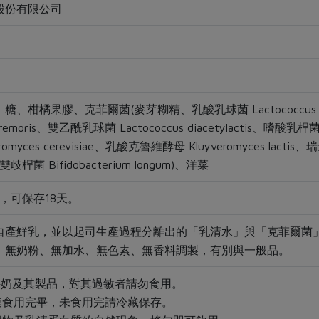
股份有限公司
、柑橘果膠、克菲爾菌(麥芽糊精、乳酸乳球菌 Lactococcus l
 cremoris、雙乙酰乳球菌 Lactococcus diacetylactis、嗜酸乳桿菌 La
omyces cerevisiae、乳酸克魯維酵母 Kluyveromyces lactis、瑞
長雙歧桿菌 Bifidobacterium longum)、洋菜
，可保存18天。
自產鮮乳，並以起司生產過程分離出的「乳清水」與「克菲爾菌
；無奶粉、無加水、無色素、無香料調製，有別與一般品。
有牛奶及其製品，對其過敏者請勿食用。
盡速食用完畢，未食用完請冷藏保存。