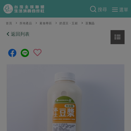
搜尋
選單
產品分類
首頁
所有產品
素食專區
奶蛋豆・五穀
豆製品
當季蔬果
返回列表
食譜料理
一籃菜
當令水果
食材
特別企畫
芽苗類
蕈菇類
米食
預購活動
綠主張
辛香料類
麵食
把最好的台灣味帶回家！
觀點文章
關於合作社
肉食
奶蛋豆・五穀
防災用品預購圓滿結束
主婦食堂
一籃菜真心話
海鮮
蛋
乳製品
認識合作社
重要公告
2026年端午節預購圓滿結束
社內大小事
合作聯合國
常備菜
豆製品
米麵雜糧
關於我們
更多預購活動
產品故事
生活提案
蔬食
合作社組織
肉品・水產
樂齡生活
親子食育
蛋料理
當季產品
員工與求才