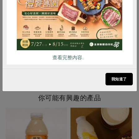
2.隨時保持低溫度狀態，避免有回溫
惜食
RPET
食譜
減硝酸鹽
現象
3.冷藏過程如中斷超過半小時，請勿
雞蛋
食安
共同購買
飲用
注意事項
1. 本品含有大豆及其製品，對其過敏
者請勿食用
2. 開封後請盡速食用完畢，未食用完
查看完整內容..
請冷藏保存
我知道了
你可能有興趣的產品