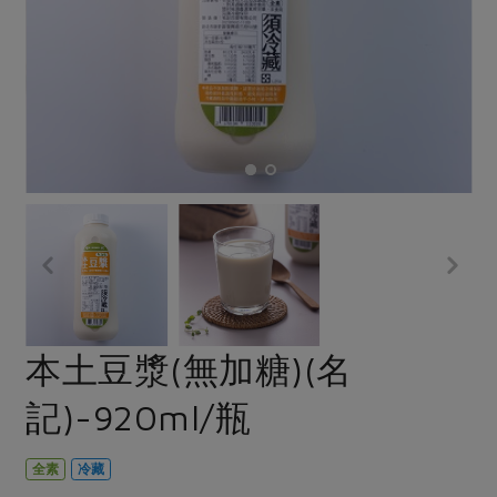
畜產肉類
水產
廚房瑜伽
合作25-經典快閃最後一週
水畜加工品
料理方式
產品檢驗
合作25-精選產品第四彈
關注議題
烘焙．點心
自主把關
合作25-精選產品第三彈
調理食材・點心
減硝酸鹽
惜食
醬料
檢驗報告
更多當季產品
調味醬料/南北貨
烘焙
非基改運動
支持本土農糧
湯品．鍋物
硝酸鹽檢驗
休閒零嘴
沖泡飲品
廢核運動
能源議題
漬物
議題活動
保健食品
減添加物
減塑減廢
涼拌沙拉
社員權益
主婦聯盟X樂齡網特約優惠案
公益金
食農教育
飲品
居家好物
合作社法規
30%rPET紅烏龍茶
更多議題
美妝保養
個人清潔
社務專區
2024農業發展計畫年度報告
本土豆漿(無加糖)(名
主題食譜
生活者e週報
家庭清潔
織品
選舉專區
更多議題活動
記)-920ml/瓶
異國料理
日用品
圖書禮品
綠主張月刊
年菜食譜
防災用品
最新消息
把最好的台灣味帶回家！
全素
冷藏
典藏閱覽室
養身食補