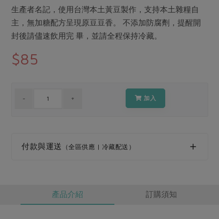
媒體報導
最新產品
生產者名記，使用台灣本土黃豆製作，支持本土雜糧自
節慶大餐
下載專區
主，無加糖配方呈現原豆豆香。 不添加防腐劑，提醒開
優惠專區
封後請儘速飲用完 畢，並請全程保持冷藏。
高麗菜海鮮煎餅
地區活動
$85
素食專區
社務會議
地區活動
樂齡友善
活動報下載
加入
付款與運送
（全區供應 | 冷藏配送）
產品介紹
訂購須知