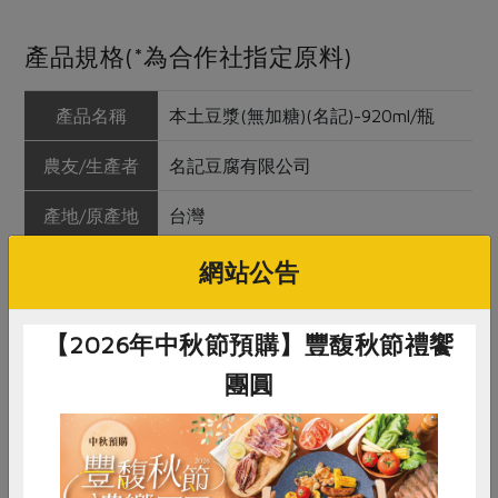
產品規格(*為合作社指定原料)
產品名稱
本土豆漿(無加糖)(名記)-920ml/瓶
農友/生產者
名記豆腐有限公司
產地/原產地
台灣
淨重/數量
920毫升
網站公告
內容物
水、本土黃豆、食品級乳化劑(脂肪酸
【2026年中秋節預購】豐馥秋節禮饗
甘油酯、碳酸鈣、卵磷脂)
團圓
保存條件
未開封冷藏可保存8天
產品說明
1.本產品不添加防腐劑，請置於冰箱
冷藏保存