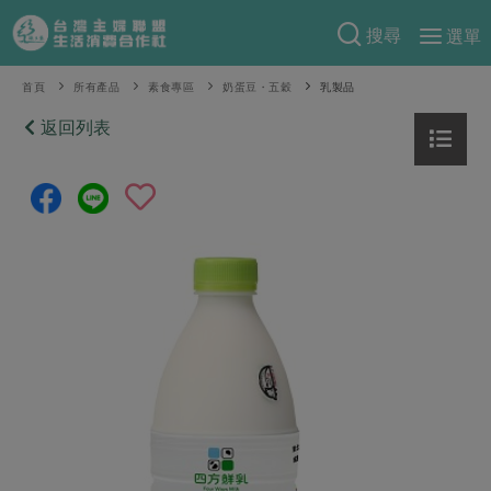
搜尋
選單
產品分類
首頁
所有產品
素食專區
奶蛋豆・五穀
乳製品
當季蔬果
返回列表
食譜料理
一籃菜
當令水果
食材
特別企畫
芽苗類
蕈菇類
米食
預購活動
綠主張
辛香料類
麵食
把最好的台灣味帶回家！
觀點文章
關於合作社
肉食
奶蛋豆・五穀
防災用品預購圓滿結束
主婦食堂
一籃菜真心話
海鮮
蛋
乳製品
認識合作社
重要公告
2026年端午節預購圓滿結束
社內大小事
合作聯合國
常備菜
豆製品
米麵雜糧
關於我們
更多預購活動
產品故事
生活提案
蔬食
合作社組織
肉品・水產
樂齡生活
親子食育
蛋料理
當季產品
員工與求才