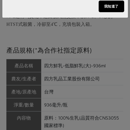
生乳利用預冷設備，將生乳降至4℃，透過板式熱交換，
我知道了
升溫至85℃、6分鐘進行殺菌，透過板式熱交換，降溫至
70℃進行均質化，送回板式熱交換，以90℃、14秒的
HTST式殺菌，冷卻至4℃，充填包裝入箱。
產品規格(*為合作社指定原料)
產品名稱
四方鮮乳-低脂鮮乳(大)-936ml
農友/生產者
四方乳品工業股份有限公司
產地/原產地
台灣
淨重/數量
936毫升/瓶
內容物
原料：100%生乳(品質符合CNS3055
國家標準)