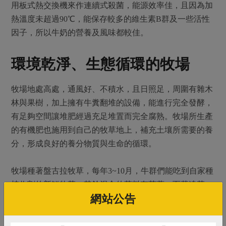
用板式熱交換機來作連續式殺菌，能源效率佳，且因為加
熱溫度未超過90℃，能保存較多的維生素B群及一些活性
因子，所以牛奶的營養及風味都較佳。
環境乾淨、生態循環的牧場
牧場地處高處，通風好、不積水，且日照足，周圍有雜木
林與果樹，加上擁有牛糞翻堆的設備，能進行完全發酵，
有足夠空間讓堆肥經過充足堆置而完全腐熟。牧場所生產
的有機肥也施用到自己的牧草地上，補充土壤所需要的養
分，形成良好的養分物質與生命的循環。
牧場種著盤古拉牧草，每年3~10月，牛群們能吃到自家種
植收割的新鮮牧草，其餘混合的草料有苜蓿、百慕達草，
網站公告
則需仰賴進口，泌乳期的乳牛則需增加高蛋白、高熱量的
飼料(精料)。