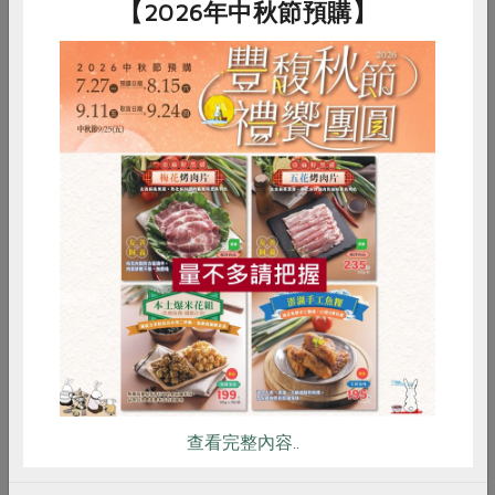
【2026年中秋節預購】
整個牧場的蚊蠅少，無濃烈臭味，住在四方社區的牛群們
整體健康良好，這些條件下，提供了生產高品質鮮乳的極
佳條件。
能安心享用的鮮乳
目前使用HTST殺菌的品牌牛奶並不多，因為使用的溫度
惜食
RPET
食譜
減硝酸鹽
並無法殺滅所有細菌，所以對牧場的牛群健康的要求度較
雞蛋
食安
共同購買
高，加工時的溫度調節需要比UHT更嚴密管理，能夠堅持
這些條件，又堅持不生產添加色素香料的調味乳，四方乳
品符合了我們的需求，希望這樣的生產者在消費者的支持
下，能穩健經營，持續精進。
什麼是HTST
流程？
查看完整內容..