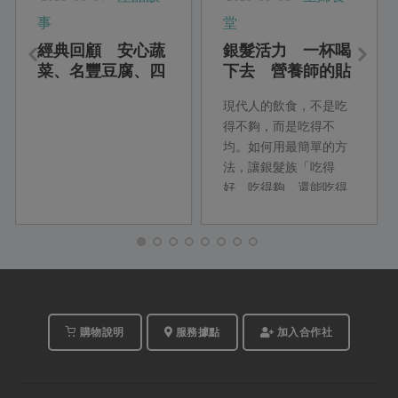
事
堂
經典回顧 安心蔬
銀髮活力 一杯喝
菜、名豐豆腐、四
下去 營養師的貼
方鮮乳、喜願小
心銀髮族料理
現代人的飲食，不是吃
麥、綠宣清潔用品
得不夠，而是吃得不
均。如何用最簡單的方
法，讓銀髮族「吃得
好、吃得夠、還能吃得
巧」？本期主婦食堂特
別邀請資深營養師柯蘊
慧，從最新的營養調查
出發，設計以「飲品」
為主的早餐與下午點
心，幫銀髮族補足常見
的營養缺口。
購物說明
服務據點
加入合作社