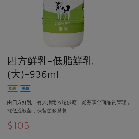
畜產肉類
水產
廚房瑜伽
傳到心坎裡，誠心又澎派
水畜加工品
料理方式
產品檢驗
合作25-經典快閃最後一週
關注議題
烘焙．點心
自主把關
合作25-精選產品第四彈
調理食材・點心
減硝酸鹽
惜食
醬料
檢驗報告
更多當季產品
調味醬料/南北貨
烘焙
非基改運動
支持本土農糧
湯品．鍋物
硝酸鹽檢驗
休閒零嘴
沖泡飲品
廢核運動
能源議題
四方鮮乳-低脂鮮乳
漬物
議題活動
保健食品
減添加物
減塑減廢
涼拌沙拉
(大)-936ml
社員權益
主婦聯盟X樂齡網特約優惠案
公益金
食農教育
飲品
居家好物
合作社法規
30%rPET紅烏龍茶
更多議題
奶素
冷藏
美妝保養
個人清潔
社務專區
2024農業發展計畫年度報告
主題食譜
由四方鮮乳自有與指定牧場供應，從源頭全面品質管理，
生活者e週報
家庭清潔
織品
選舉專區
更多議題活動
採低溫殺菌，保留更多營養！
異國料理
日用品
圖書禮品
綠主張月刊
$105
年菜食譜
防災用品
最新消息
傳到心坎裡，誠心又澎派
典藏閱覽室
養身食補