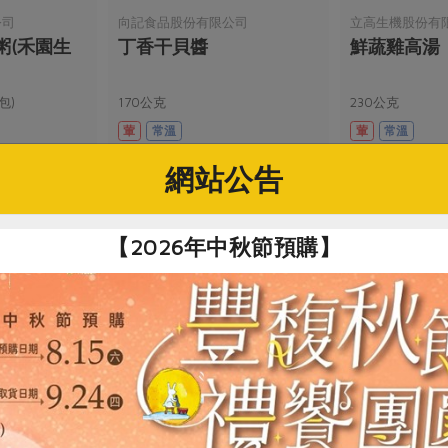
公司
向記食品股份有限公司
立高生機股份有
粥(禾園生
丁香干貝醬
鮮蔬雞高湯
包)
170公克
230公克
葷
常溫
葷
常溫
$290
$75
網站公告
【2026年中秋節預購】