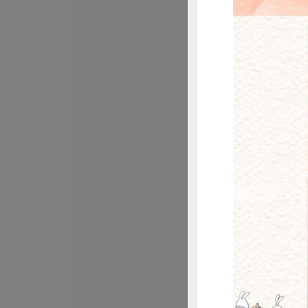
御鑫水產企業有限
甘露煮秋刀魚
200公克(含固形量1
葷
常溫
$120
惜
立高生機股份有限