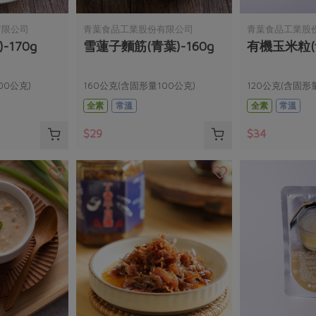
有限公司
青葉食品工業股份有限公司
青葉食品工業股
-170g
雪蓮子麵筋(青葉)-160g
有機玉米粒(青
00公克)
160公克(含固形量100公克)
120公克(含固形
全素
常溫
全素
常溫
$29
$34