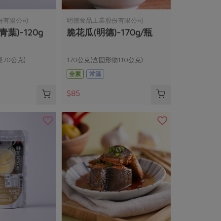
份有限公司
明德食品工業股份有限公司
葉)-120g
脆花瓜(明德)-170g/瓶
量70公克)
170公克(含固形物110公克)
全素
常溫
$85