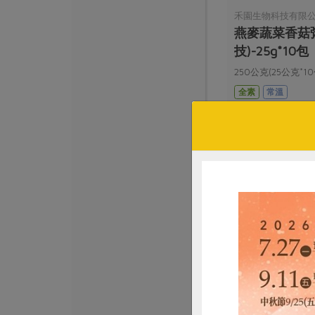
禾園生物科技有限
燕麥蔬菜香菇
技)-25g*10包
250公克(25公克*10
全素
常溫
$145