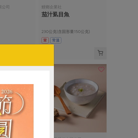
限公司
鰻鄉企業社
茄汁虱目魚
230公克(含固形量150公克)
葷
常溫
$69