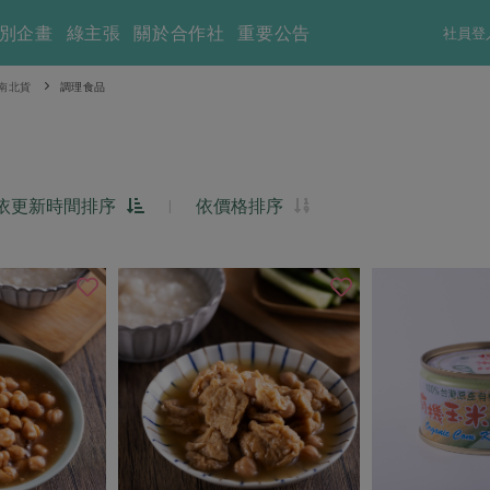
別企畫
綠主張
關於合作社
重要公告
社員登
南北貨
調理食品
依更新時間排序
|
依價格排序