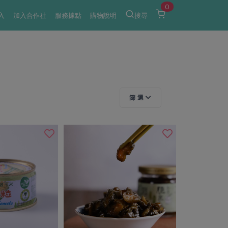
0
入
加入合作社
服務據點
購物說明
搜尋
篩 選