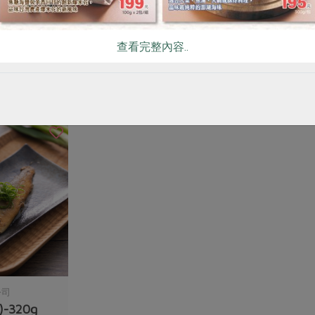
0g
黑米紅豆粥
玉米粒罐頭(頂
查看完整內容..
230公克
200公克 (含固形
全素
常溫
全素
常溫
$65
$40
公司
-320g