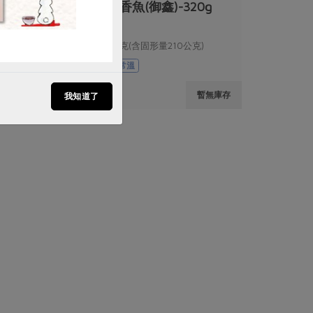
裕)-185g/罐
香蔥香魚(御鑫)-320g
量125公克 )
320公克(含固形量210公克)
葷
常溫
$199
暫無庫存
暫無庫存
我知道了