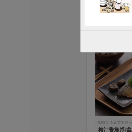
原味雞肉粥-23
230公克
葷
常溫
$85
御鑫水產企業有限
梅汁香魚(御鑫)