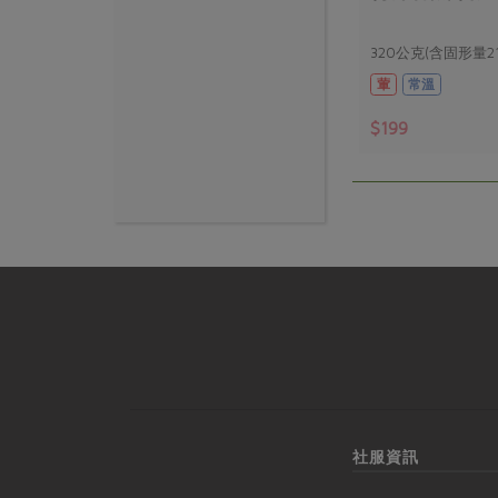
320公克(含固形量2
葷
常溫
$199
社服資訊