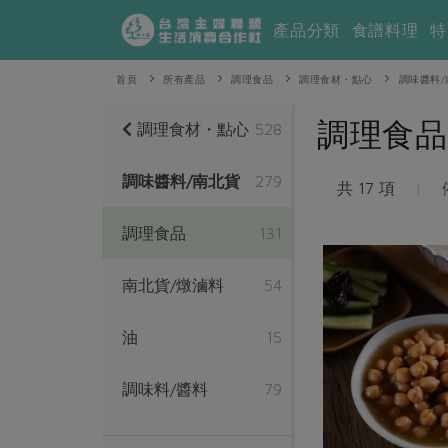
產品分類
食譜料理
特
首頁
所有產品
調理食品
調理食材・點心
調味醬料/
調理食品
調理食材・點心
528
調味醬料/南北貨
279
共 17 項
|
調理食品
131
南北貨/燉滷料
54
油
15
調味料/醬料
79