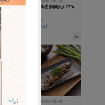
限公司
向記食品股份有限公司
記)-230g
鱸魚燕麥粥(向記)-230g
230公克
葷
常溫
$95
購買
限公司
御鑫水產企業有限公司