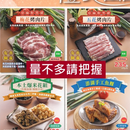
公司
御鑫水產企業有限公司
向記食品股份有
味噌秋刀魚
芋頭香菇粥(向
50公克)
200公克(含固形量150公克)
230公克
葷
常溫
葷
常溫
$120
$95
食
RPET
食譜
減硝酸鹽
雞蛋
食安
共同
公司
立高生機股份有限公司
頂裕食品股份有