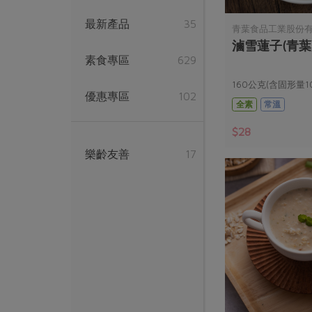
最新產品
35
青葉食品工業股份
滷雪蓮子(青葉)
素食專區
629
160公克(含固形量1
優惠專區
102
全素
常溫
$28
樂齡友善
17