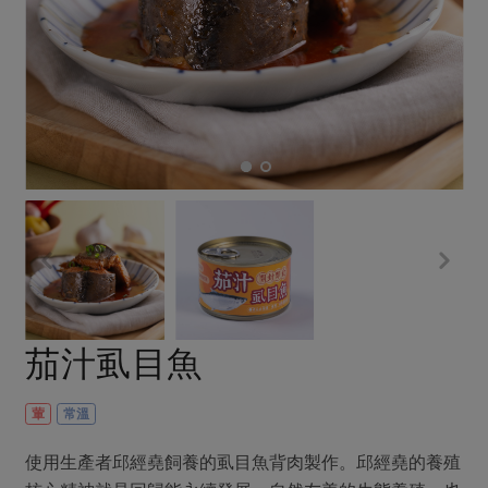
畜產肉類
水產
廚房瑜伽
合作25-經典快閃最後一週
水畜加工品
料理方式
產品檢驗
合作25-精選產品第四彈
關注議題
烘焙．點心
自主把關
合作25-精選產品第三彈
調理食材・點心
減硝酸鹽
惜食
醬料
檢驗報告
更多當季產品
調味醬料/南北貨
烘焙
非基改運動
支持本土農糧
湯品．鍋物
硝酸鹽檢驗
休閒零嘴
沖泡飲品
廢核運動
能源議題
漬物
議題活動
保健食品
減添加物
減塑減廢
涼拌沙拉
社員權益
主婦聯盟X樂齡網特約優惠案
公益金
食農教育
飲品
居家好物
合作社法規
30%rPET紅烏龍茶
更多議題
美妝保養
個人清潔
社務專區
2024農業發展計畫年度報告
茄汁虱目魚
主題食譜
生活者e週報
家庭清潔
織品
選舉專區
更多議題活動
異國料理
日用品
圖書禮品
葷
常溫
綠主張月刊
年菜食譜
防災用品
最新消息
把最好的台灣味帶回家！
使用生產者邱經堯飼養的虱目魚背肉製作。邱經堯的養殖
典藏閱覽室
養身食補