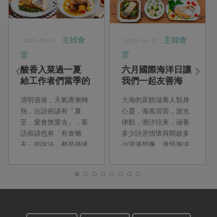
主婦食
主婦食
2025-05-15
2025-06-17
堂
堂
酸香入菜過一夏
六月國際海洋日讓
給工作者們當季的
我們一起友善海
療癒力量
洋、永續上桌
清明過後，天氣逐漸轉
大海的富饒滋養人類身
熱，台語俗諺有「夏
心靈，海風習習，波光
至，愛食無愛去」，客
律動，潮汐往來，涵養
語俗諺也有「有食懶
多少詩意情懷與開啟多
去」的說法，都是描述
少浪漫想像。達悟海洋
因為氣候變化感到身心
作家夏曼‧ 藍波安就曾說
疲勞的狀態，就算有美
過︰「我願是那片海洋
味的食物，也只是心裡
的魚鱗」對海洋的深情
想吃卻不願意出門；所
與敬畏不言而喻。萬物
以，本次綠主張邀請台
平等，海洋資源也並非
南分社社員怡慈，設計
不虞匱乏，永續環境才