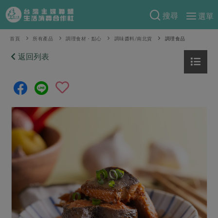
搜尋
選單
產品分類
首頁
所有產品
調理食材・點心
調味醬料/南北貨
調理食品
當季蔬果
返回列表
食譜料理
一籃菜
當令水果
食材
特別企畫
芽苗類
蕈菇類
米食
預購活動
綠主張
辛香料類
麵食
把最好的台灣味帶回家！
觀點文章
關於合作社
肉食
奶蛋豆・五穀
防災用品預購圓滿結束
主婦食堂
一籃菜真心話
海鮮
蛋
乳製品
認識合作社
重要公告
2026年端午節預購圓滿結束
社內大小事
合作聯合國
常備菜
豆製品
米麵雜糧
關於我們
更多預購活動
產品故事
生活提案
蔬食
合作社組織
肉品・水產
樂齡生活
親子食育
蛋料理
當季產品
員工與求才