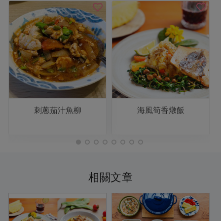
刺蔥茄汁魚柳
海風筍香燉飯
相關文章