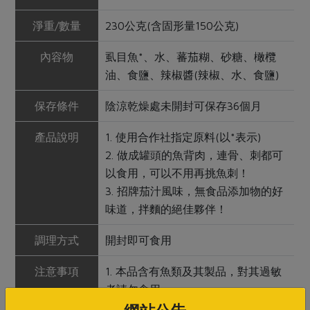
淨重/數量
230公克(含固形量150公克)
內容物
虱目魚*、水、蕃茄糊、砂糖、橄欖
油、食鹽、辣椒醬(辣椒、水、食鹽)
保存條件
陰涼乾燥處未開封可保存36個月
產品說明
1. 使用合作社指定原料(以*表示)
2. 做成罐頭的魚背肉，連骨、刺都可
以食用，可以不用再挑魚刺！
3. 招牌茄汁風味，無食品添加物的好
味道，拌麵的絕佳夥伴！
調理方式
開封即可食用
注意事項
1. 本品含有魚類及其製品，對其過敏
者請勿食用。
2. 產品含魚骨、魚刺，請留意吞嚥。