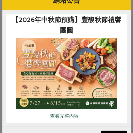
網站公告
【2026年中秋節預購】豐馥秋節禮饗
關鍵字
團圓
# 防災食品
# 罐頭
# 虱目魚
# 水產海鮮
# 即食料理
惜食
RPET
食譜
減硝酸鹽
雞蛋
食安
共同購買
你可能有興趣的產品
查看完整內容..