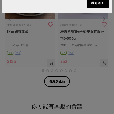
我知道了
生發號農產有限公司
松葉美食有限公司
阿薩姆茶葉蛋
桂圓八寶粥(松葉美食有限公
司)-300g
350公克/6粒/包
淨重300公克(固形量200公克)
蛋素
常溫
全素
常溫
$125
$52
看更多產品
你可能有興趣的食譜