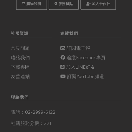
兩道能補充豐富營養的
有未來。
購物說明
服務據點
加入合作社
當季蔬果土鍋料理，讓
社員在一天的勞動過
後，用土地的能量療癒
身心。
社服資訊
追蹤我們
常見問題
訂閱電子報
聯絡我們
追蹤Facebook專頁
下載專區
加入LINE好友
友善連結
訂閱YouTube頻道
聯絡我們
電話：
02-2999-6122
社籍服務分機：221