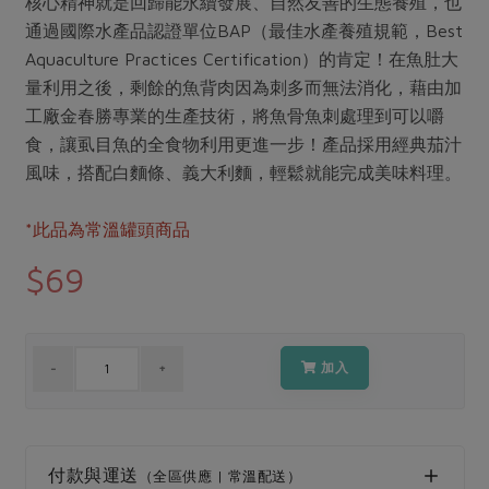
核心精神就是回歸能永續發展、自然友善的生態養殖，也
媒體報導
最新產品
節慶大餐
通過國際水產品認證單位BAP（最佳水產養殖規範，Best
下載專區
Aquaculture Practices Certification）的肯定！在魚肚大
優惠專區
量利用之後，剩餘的魚背肉因為刺多而無法消化，藉由加
高麗菜海鮮煎餅
工廠金春勝專業的生產技術，將魚骨魚刺處理到可以嚼
地區活動
素食專區
食，讓虱目魚的全食物利用更進一步！產品採用經典茄汁
社務會議
地區活動
風味，搭配白麵條、義大利麵，輕鬆就能完成美味料理。
樂齡友善
活動報下載
*此品為常溫罐頭商品
$69
加入
付款與運送
（全區供應 | 常溫配送）