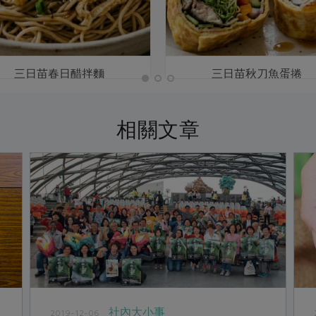
三日苗春日醋拌麵
三日苗秋刀魚蛋捲
相關文章
社內大小事
2019-12-06