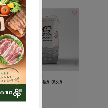
購買
慕渴股份有限公司
鮮乳坊100%生乳保久乳
200毫升/瓶
奶素
常溫