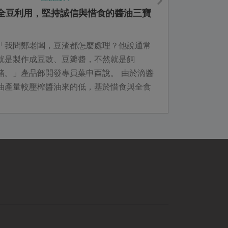
全豆利用，堅持誠信與惜食的醬油三寶
「我問鄭老闆，豆渣都怎麼處理？他說通常
就是製作成豆豉、豆瓣醬，不然就是飼
豬。」產品部開發專員葉申酉說。 由於滴醬
油產量較壓榨醬油來的低，基於惜食與全食
物利用的理念，他建議民生食品總經理鄭惠
民將...