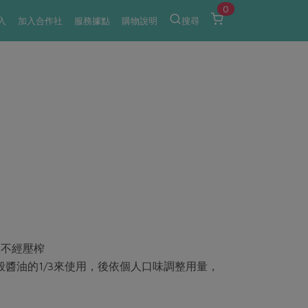
0
入
加入合作社
服務據點
購物說明
搜尋
出不經壓榨
醬油的1/3來使用，後依個人口味調整用量，