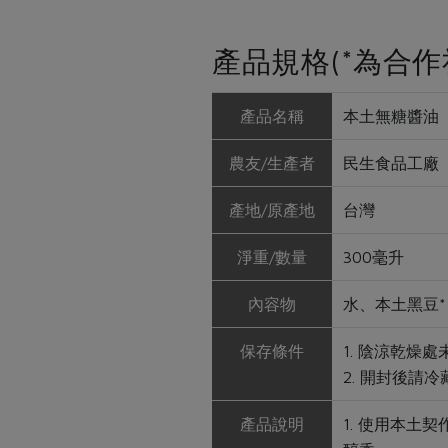
產品規格(*為合作
產品名稱
本土無糖醬油
農友/生產者
民生食品工廠
產地/原產地
台灣
淨重/數量
300毫升
內容物
水、本土黑豆
保存條件
1. 陰涼乾燥
2. 開封後請
產品說明
1. 使用本土