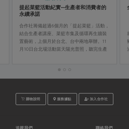
提起菜籃活動紀實—生產者和消費者的
永續承諾
合作社籌備超過6個月的「提起菜籃」活動，
結合生產者講座、菜籃市集及循環再生牆裝
置藝術，上個月於台北、台中兩地舉辦。11
月10日台北場活動當天陽光普照，聽完生產
者演講，來到菜籃市集，更能清楚看見產...
購物說明
服務據點
加入合作社
追蹤我們
聯絡我們