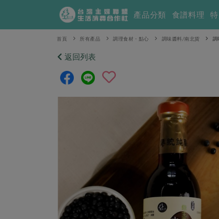
產品分類
食譜料理
特
首頁
所有產品
調理食材・點心
調味醬料/南北貨
調
返回列表