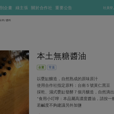
別企畫
綠主張
關於合作社
重要公告
社員登
味料/醬料
本土無糖醬油
全素
常溫
以甕缸釀造，自然熟成的原味原汁
使用合作社指定原料：台南５號黃仁黑豆
採乾、濕式甕缸發酵７個月釀造，自然滴
*食用小叮嚀：本品屬高濃度醬油，請按一般
若鹹度不夠建議另外加鹽