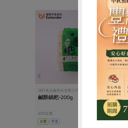
惜
漢軒食品廠股份有限公司
薌園
鹹酥鍋粑-200g
黑芝
200公克
450
全素
常溫
全素