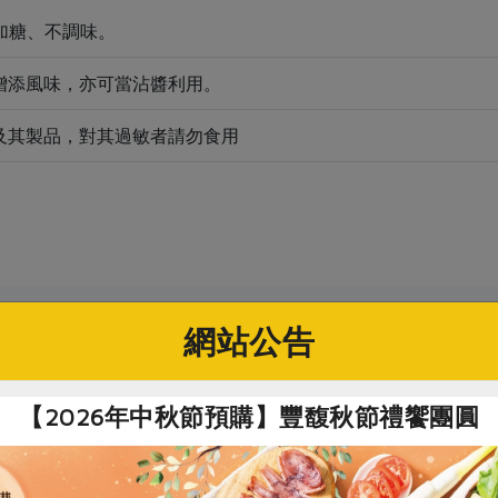
不加糖、不調味。
增添風味，亦可當沾醬利用。
及其製品，對其過敏者請勿食用
關鍵字
網站公告
# 銀髮友善食品
# 民生食品
# 調味料
# 醬
【2026年中秋節預購】豐馥秋節禮饗團圓