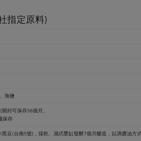
社指定原料)
*、海鹽
處未開封可保存36個月。
冷藏保存
契作黑豆(台南5號)，採乾、濕式甕缸發酵7個月釀造，以滴醬油