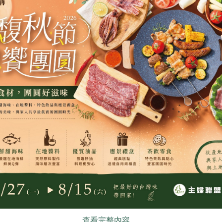
你可能有興趣的產品
食
RPET
食譜
減硝酸鹽
雞蛋
食安
共同
生技股份有限公司
慕渴股份有限公司
麻五寶沖調粉(無加糖)
鮮乳坊吃吃鮮乳優格750g
公克
750公克
常溫
奶素
冷藏
查看完整內容..