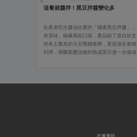
這餐就醬拌！黑豆拌醬變化多
入共同購買
生產者民生醬油生產的「國產黑豆拌醬」，
全的產品集
有原味、椒麻兩款口味，產品除了源自於支
，同時兼顧
持本土農友的大豆雜糧復興，更提倡全食物
踐用消費改
利用，將釀製醬油後的熟成黑豆進一步做成
中難以抹滅
拌醬，成為餐桌上可沾餅皮、塗饅頭、滷時
分享，一起
蔬、拌麵飯的加分配角，絕對值得入手一
罐。
社服資訊