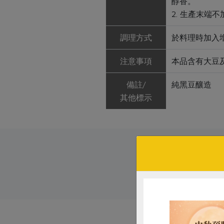
醇香。
2. 生產末端
調理方式
於料理時加入
注意事項
本品含有大豆
備註/
純黑豆釀造
其他標示