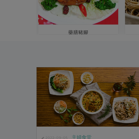
腿排
藥膳豬腳
主婦食堂
2022-09-05