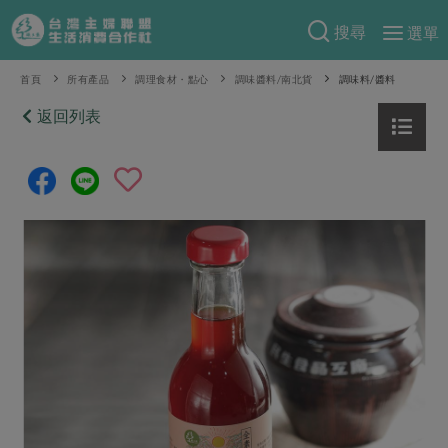
搜尋
選單
產品分類
首頁
所有產品
調理食材・點心
調味醬料/南北貨
調味料/醬料
當季蔬果
返回列表
食譜料理
一籃菜
當令水果
食材
特別企畫
芽苗類
蕈菇類
米食
預購活動
綠主張
辛香料類
麵食
把最好的台灣味帶回家！
觀點文章
關於合作社
肉食
奶蛋豆・五穀
防災用品預購圓滿結束
主婦食堂
一籃菜真心話
海鮮
蛋
乳製品
認識合作社
重要公告
2026年端午節預購圓滿結束
社內大小事
合作聯合國
常備菜
豆製品
米麵雜糧
關於我們
更多預購活動
產品故事
生活提案
蔬食
合作社組織
肉品・水產
樂齡生活
親子食育
蛋料理
當季產品
員工與求才