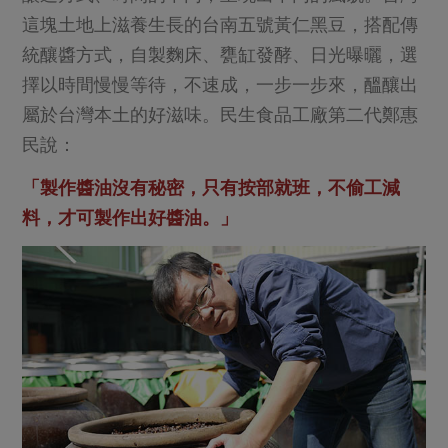
這塊土地上滋養生長的台南五號黃仁黑豆，搭配傳
統釀醬方式，自製麴床、甕缸發酵、日光曝曬，選
擇以時間慢慢等待，不速成，一步一步來，醞釀出
屬於台灣本土的好滋味。民生食品工廠第二代鄭惠
民說：
「製作醬油沒有秘密，只有按部就班，不偷工減
料，才可製作出好醬油。」