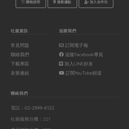
文化底蘊的內涵，並將
享，一起走進共同購買
購物說明
服務據點
加入合作社
料理提升到待人接物的
的時光廊道。
哲學意境。
社服資訊
追蹤我們
常見問題
訂閱電子報
聯絡我們
追蹤Facebook專頁
下載專區
加入LINE好友
友善連結
訂閱YouTube頻道
聯絡我們
電話：
02-2999-6122
社籍服務分機：221