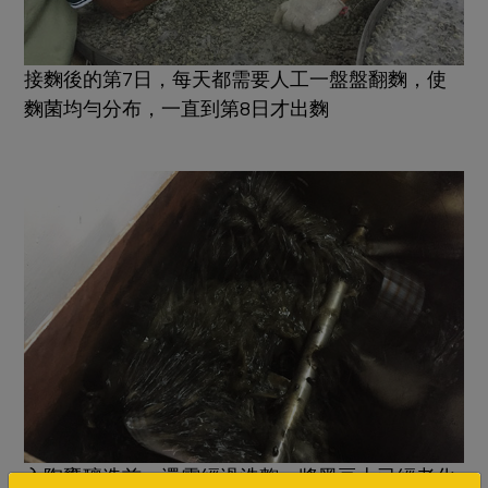
接麴後的第7日，每天都需要人工一盤盤翻麴，使
麴菌均勻分布，一直到第8日才出麴
入陶甕釀造前，還需經過洗麴，將黑豆上已經老化