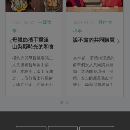
主婦食
社內大
2024-05-07
2023-03-07
堂
小事
母親節攜手重溫
說不盡的共同購買
山梨縣時光的和食
料理
楊鈞堯與母親孫瑞鴻二
30年前一群懷抱理想的
人先後短暫居留山梨
前輩們投入共同購買運
縣。本栖湖，富士五湖
動，透過開發環保、健
之一，位於富士箱根伊
康、安全的產品集結消
豆國立公園。在富士山
費力，喚起消費者自主
相伴、本栖湖環繞，四
意識，同時兼顧關懷社
季清朗的日子裡，他們
會、照顧弱勢的理想，
一起將異國的風土文
實踐用消費改變社會的
化、季節旬味收納進餐
初衷，也成為彼此生命
桌上的家常料理。跨文
中難以抹滅的印記。透
化的融合，使他們看見
過黃利利與翁美川的分