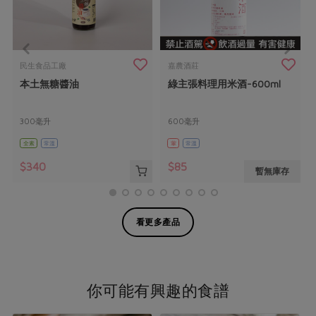
民生食品工廠
嘉農酒莊
本土無糖醬油
綠主張料理用米酒-600ml
300毫升
600毫升
全素
常溫
葷
常溫
$340
$85
暫無庫存
看更多產品
你可能有興趣的食譜