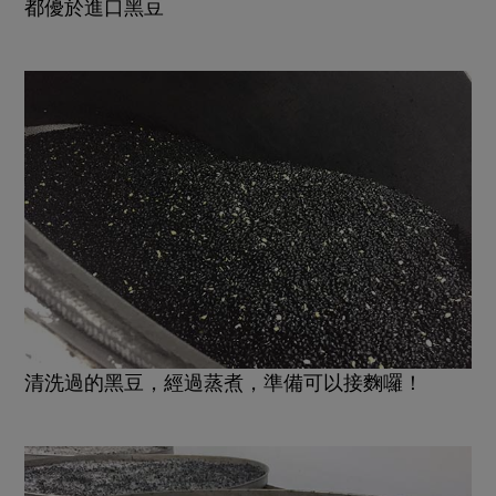
都優於進口黑豆
清洗過的黑豆，經過蒸煮，準備可以接麴囉！