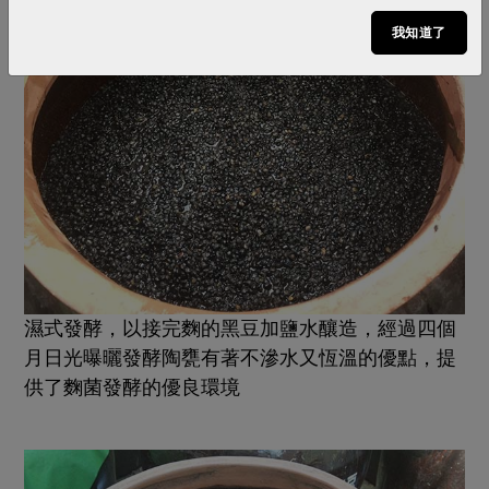
我知道了
濕式發酵，以接完麴的黑豆加鹽水釀造，經過四個
月日光曝曬發酵陶甕有著不滲水又恆溫的優點，提
供了麴菌發酵的優良環境