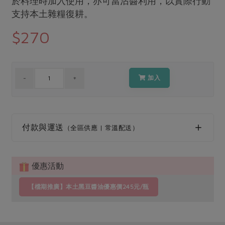
於料理時加入使用，亦可當沾醬利用，以實際行動
媒體報導
最新產品
支持本土雜糧復耕。
節慶大餐
下載專區
$270
優惠專區
高麗菜海鮮煎餅
地區活動
素食專區
社務會議
地區活動
加入
樂齡友善
活動報下載
付款與運送
（全區供應 | 常溫配送）
優惠活動
【檔期推廣】本土黑豆醬油優惠價245元/瓶