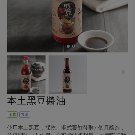
畜產肉類
水產
廚房瑜伽
合作25-經典快閃最後一週
水畜加工品
料理方式
產品檢驗
合作25-精選產品第四彈
關注議題
烘焙．點心
自主把關
合作25-精選產品第三彈
調理食材・點心
減硝酸鹽
惜食
醬料
檢驗報告
更多當季產品
調味醬料/南北貨
烘焙
非基改運動
支持本土農糧
湯品．鍋物
硝酸鹽檢驗
休閒零嘴
沖泡飲品
廢核運動
能源議題
漬物
議題活動
保健食品
減添加物
減塑減廢
涼拌沙拉
社員權益
主婦聯盟X樂齡網特約優惠案
公益金
食農教育
飲品
居家好物
合作社法規
30%rPET紅烏龍茶
更多議題
美妝保養
個人清潔
社務專區
2024農業發展計畫年度報告
本土黑豆醬油
主題食譜
生活者e週報
家庭清潔
織品
選舉專區
更多議題活動
異國料理
日用品
圖書禮品
全素
常溫
綠主張月刊
年菜食譜
防災用品
最新消息
把最好的台灣味帶回家！
使用本土黑豆，採乾、濕式甕缸發酵7 個月釀造，
典藏閱覽室
養身食補