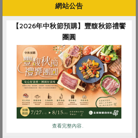
網站公告
的麴洗掉，也洗去不好的氣味，才能進甕發酵
【2026年中秋節預購】豐馥秋節禮饗
團圓
惜食
RPET
食譜
減硝酸鹽
雞蛋
食安
共同購買
乾式發酵是以黑豆加上海鹽進行七個月日光曝曬發
酵，產量低，等待時間長，但可以增添醬油厚實的
查看完整內容..
滋味