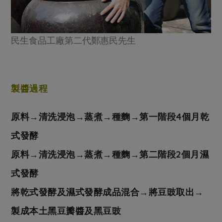
民生食品工廠第二代鄭惠民先生
製醬過程
原料→清洗浸泡→蒸煮→種麴→第一階段4個月乾
式發酵
原料→清洗浸泡→蒸煮→種麴→第二階段2個月濕
式發酵
將乾式發酵及濕式發酵成品混合→將豆豉取出→
製成本土黑豆瓣醬及黑豆豉