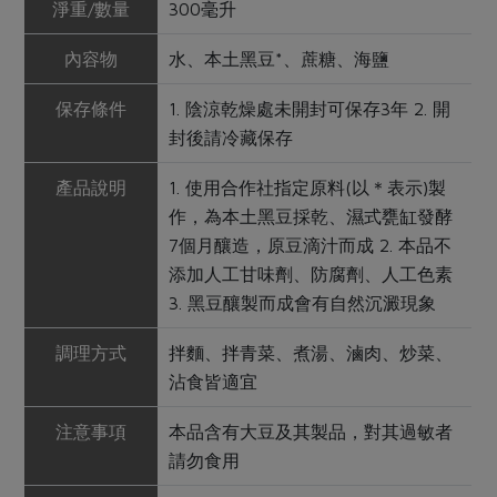
淨重/數量
300毫升
內容物
水、本土黑豆*、蔗糖、海鹽
保存條件
1. 陰涼乾燥處未開封可保存3年 2. 開
封後請冷藏保存
產品說明
1. 使用合作社指定原料(以＊表示)製
作，為本土黑豆採乾、濕式甕缸發酵
7個月釀造，原豆滴汁而成 2. 本品不
添加人工甘味劑、防腐劑、人工色素
3. 黑豆釀製而成會有自然沉澱現象
調理方式
拌麵、拌青菜、煮湯、滷肉、炒菜、
沾食皆適宜
注意事項
本品含有大豆及其製品，對其過敏者
請勿食用