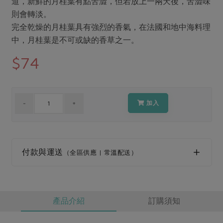
道，新鮮的月桂葉有點苦澀，但若放上一兩天後，苦澀味
媒體報導
最新產品
節慶大餐
則會轉淡。
下載專區
完全乾燥的月桂葉具有強烈的香氣，在法國和地中海料理
優惠專區
中，月桂葉是不可或缺的香草之一。
高麗菜海鮮煎餅
地區活動
$74
素食專區
社務會議
地區活動
樂齡友善
活動報下載
加入
付款與運送
（全區供應 | 常溫配送）
產品介紹
訂購須知