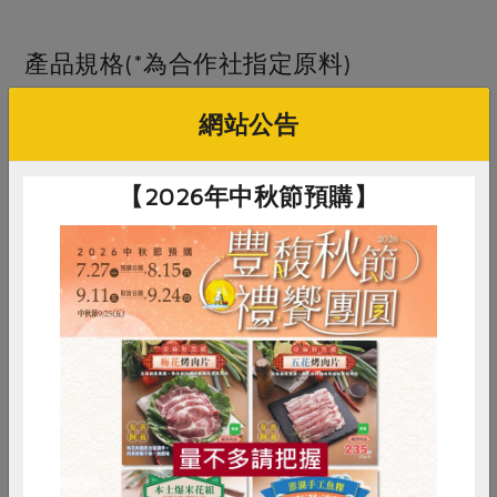
產品規格(*為合作社指定原料)
網站公告
產品名稱
月桂葉(新光)-4g
農友/生產者
新光洋菜企業股份有限公司
【2026年中秋節預購】
產地/原產地
土耳其
淨重/數量
4公克
內容物
月桂葉
保存條件
常溫未開封可保存36個月
惜食
RPET
食譜
減硝酸鹽
調理方式
適用於調製醬汁、烹煮肉類、豆類或
雞蛋
食安
共同購買
番茄等料理。