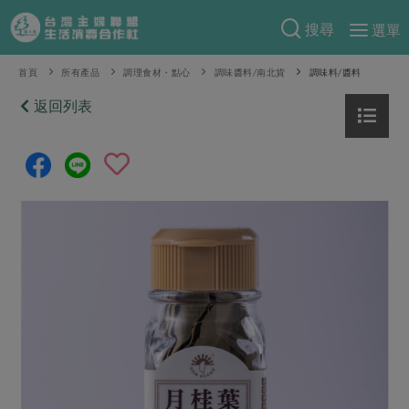
搜尋
選單
產品分類
首頁
所有產品
調理食材・點心
調味醬料/南北貨
調味料/醬料
當季蔬果
返回列表
食譜料理
一籃菜
當令水果
食材
特別企畫
芽苗類
蕈菇類
米食
預購活動
綠主張
辛香料類
麵食
把最好的台灣味帶回家！
觀點文章
關於合作社
肉食
奶蛋豆・五穀
防災用品預購圓滿結束
主婦食堂
一籃菜真心話
海鮮
蛋
乳製品
認識合作社
重要公告
2026年端午節預購圓滿結束
社內大小事
合作聯合國
常備菜
豆製品
米麵雜糧
關於我們
更多預購活動
產品故事
生活提案
蔬食
合作社組織
肉品・水產
樂齡生活
親子食育
蛋料理
當季產品
員工與求才