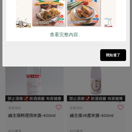
注意事項
請勿置放於陽光直射及高溫潮濕處。
你可能有興趣的產品
查看完整內容..
我知道了
嘉農酒莊
嘉農酒莊
綠主張料理用米酒-600ml
綠主張38度米酒-600ml
600毫升
600毫升