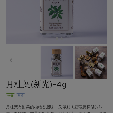
畜產肉類
水產
廚房瑜伽
合作25-經典快閃最後一週
水畜加工品
料理方式
產品檢驗
合作25-精選產品第四彈
關注議題
烘焙．點心
自主把關
合作25-精選產品第三彈
調理食材・點心
減硝酸鹽
惜食
醬料
檢驗報告
更多當季產品
調味醬料/南北貨
烘焙
非基改運動
支持本土農糧
湯品．鍋物
硝酸鹽檢驗
休閒零嘴
沖泡飲品
廢核運動
能源議題
漬物
議題活動
保健食品
減添加物
減塑減廢
涼拌沙拉
社員權益
主婦聯盟X樂齡網特約優惠案
公益金
食農教育
飲品
居家好物
合作社法規
30%rPET紅烏龍茶
更多議題
美妝保養
個人清潔
社務專區
2024農業發展計畫年度報告
月桂葉(新光)-4g
主題食譜
生活者e週報
家庭清潔
織品
選舉專區
更多議題活動
異國料理
日用品
圖書禮品
全素
常溫
綠主張月刊
年菜食譜
防災用品
最新消息
把最好的台灣味帶回家！
月桂葉有甜美的植物香脂味，又帶點肉豆蔻及樟腦的味
典藏閱覽室
養身食補