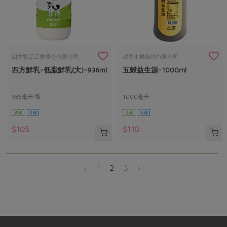
四方乳品工業股份有限公司
稻屋生機廚坊有限公司
四方鮮乳-低脂鮮乳(大)-936ml
五穀益生源-1000ml
936毫升/瓶
1000毫升
奶素
冷藏
全素
冷藏
$105
$110
‹
1
2
3
›