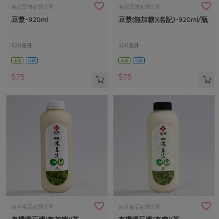
畜產肉類
水產
廚房瑜伽
名記豆腐有限公司
名記豆腐有限公司
合作25-經典快閃最後一週
豆漿-920ml
豆漿(無加糖)(名記)-920ml/瓶
水畜加工品
料理方式
產品檢驗
合作25-精選產品第四彈
關注議題
烘焙．點心
自主把關
920毫升
920毫升
合作25-精選產品第三彈
調理食材・點心
減硝酸鹽
惜食
醬料
全素
冷藏
全素
冷藏
檢驗報告
更多當季產品
調味醬料/南北貨
烘焙
非基改運動
支持本土農糧
湯品．鍋物
$75
$75
硝酸鹽檢驗
休閒零嘴
沖泡飲品
廢核運動
能源議題
漬物
議題活動
保健食品
減添加物
減塑減廢
涼拌沙拉
社員權益
主婦聯盟X樂齡網特約優惠案
公益金
食農教育
飲品
居家好物
合作社法規
30%rPET紅烏龍茶
更多議題
美妝保養
個人清潔
社務專區
2024農業發展計畫年度報告
主題食譜
生活者e週報
家庭清潔
織品
選舉專區
更多議題活動
異國料理
日用品
圖書禮品
綠主張月刊
年菜食譜
防災用品
最新消息
把最好的台灣味帶回家！
茶月食品有限公司
茶月食品有限公司
典藏閱覽室
養身食補