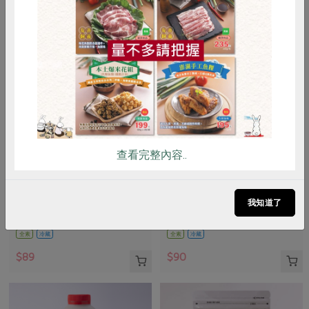
惜食
RPET
食譜
減硝酸鹽
雞蛋
食安
共同購買
查看完整內容..
茶月食品有限公司
稻屋生機廚坊有限公司
有機黑豆漿(無加糖)(茶
有機發芽無加糖黑豆漿(稻
月)-940ml/瓶
屋)-1000ml/瓶
我知道了
940±10毫升
1000ml/瓶
全素
冷藏
全素
冷藏
$89
$90