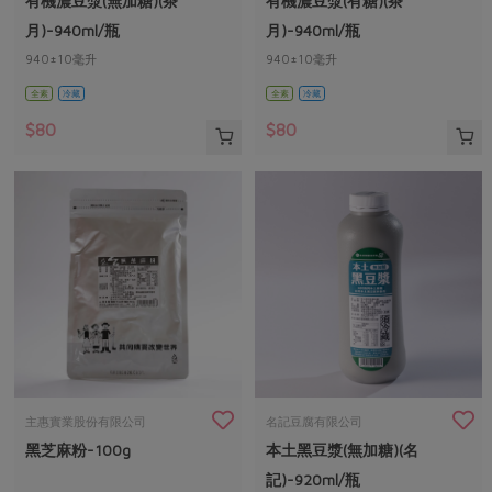
有機濃豆漿(無加糖)(茶
有機濃豆漿(有糖)(茶
媒體報導
最新產品
節慶大餐
月)-940ml/瓶
月)-940ml/瓶
下載專區
940±10毫升
940±10毫升
優惠專區
全素
冷藏
全素
冷藏
高麗菜海鮮煎餅
地區活動
素食專區
$80
$80
社務會議
地區活動
樂齡友善
活動報下載
主惠實業股份有限公司
名記豆腐有限公司
黑芝麻粉-100g
本土黑豆漿(無加糖)(名
記)-920ml/瓶