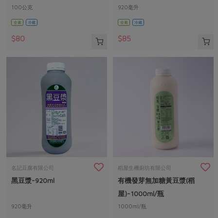
100公克
920毫升
全素
冷藏
全素
冷藏
$80
$85
名記豆腐有限公司
稻屋生機廚坊有限公司
黑豆漿-920ml
有機發芽無加糖黃豆漿(稻
屋)-1000ml/瓶
920毫升
1000ml/瓶