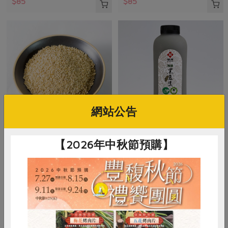
$85
$85
網站公告
主惠實業股份有限公司
茶月食品有限公司
【2026年中秋節預購】
白芝麻粒(熟)
有機黑豆漿(有糖)(茶
月)-940ml/瓶
200公克
940±10毫升
全素
冷藏
全素
冷藏
$85
$89