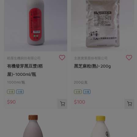
稻屋生機廚坊有限公司
主惠實業股份有限公司
有機發芽黑豆漿(稻
黑芝麻粒(熟)-200g
屋)-1000ml/瓶
1000ml/瓶
200公克
全素
冷藏
全素
冷藏
$90
$100