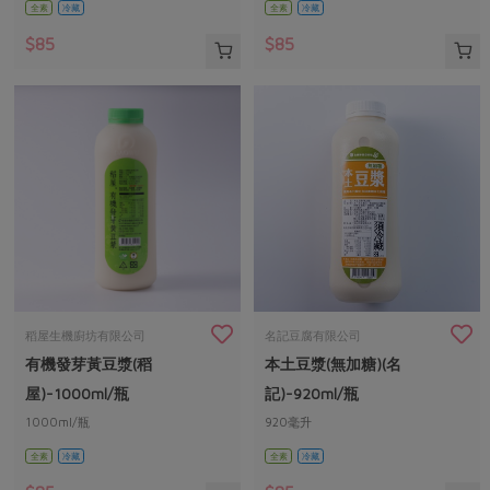
全素
冷藏
全素
冷藏
$85
$85
稻屋生機廚坊有限公司
名記豆腐有限公司
有機發芽黃豆漿(稻
本土豆漿(無加糖)(名
屋)-1000ml/瓶
記)-920ml/瓶
1000ml/瓶
920毫升
全素
冷藏
全素
冷藏