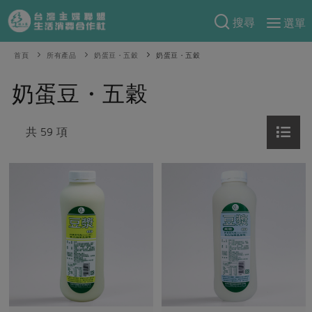
搜尋
選單
產品分類
首頁
所有產品
奶蛋豆・五穀
奶蛋豆・五穀
當季蔬果
食譜料理
奶蛋豆・五穀
一籃菜
當令水果
食材
特別企畫
芽苗類
共 59 項
蕈菇類
米食
預購活動
綠主張
辛香料類
麵食
把最好的台灣味帶回家！
觀點文章
關於合作社
肉食
奶蛋豆・五穀
防災用品預購圓滿結束
主婦食堂
一籃菜真心話
海鮮
蛋
乳製品
認識合作社
重要公告
2026年端午節預購圓滿結束
社內大小事
合作聯合國
常備菜
豆製品
米麵雜糧
關於我們
更多預購活動
產品故事
生活提案
蔬食
合作社組織
肉品・水產
樂齡生活
親子食育
蛋料理
當季產品
員工與求才