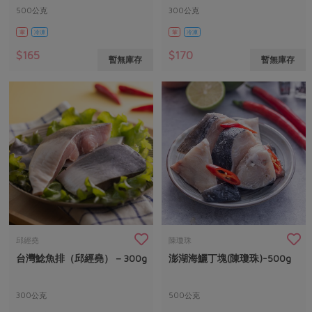
500公克
300公克
葷
冷凍
葷
冷凍
$165
$170
暫無庫存
暫無庫存
邱經堯
陳瓊珠
台灣鯰魚排（邱經堯）－300g
澎湖海鱺丁塊(陳瓊珠)-500g
300公克
500公克