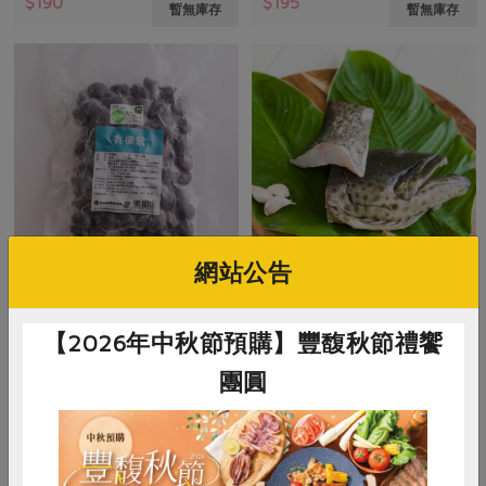
$190
$195
暫無庫存
暫無庫存
網站公告
楊宜樺
御鑫水產企業有限公司
有機蜆-楊宜樺-600g
石斑魚頭尾丁塊
【2026年中秋節預購】豐馥秋節禮饗
團圓
600公克
500公克
葷
冷凍
葷
冷凍
$200
$200
暫無庫存
暫無庫存