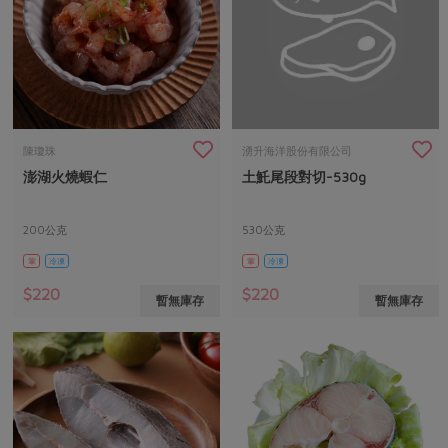
陳瓊珠
湧升海洋股份有限公司
澎湖火燒蝦仁
土魠尾段對切-530g
200公克
530公克
葷
冷凍
葷
冷凍
$220
$220
暫無庫存
暫無庫存