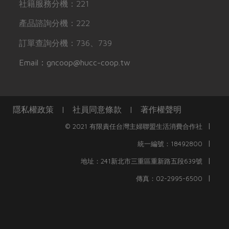
社籍服務分機：221
產品諮詢分機：222
訂單查詢分機：736、739
Email：gncoop@hucc-coop.tw
隱私權政策
|
社員同意條款
|
著作權聲明
|
© 2021 有限責任台灣主婦聯盟生活消費合作社
|
統一編號：18492800
|
地址：241新北市三重區重新路五段639號
|
傳真：02-2995-6500