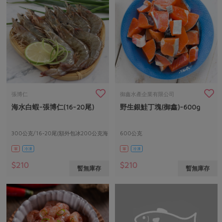
張博仁
御鑫水產企業有限公司
海水白蝦-張博仁(16-20尾)
野生銀鮭丁塊(御鑫)-600g
300公克/16-20尾(額外包冰200公克海
600公克
水)
葷
冷凍
葷
冷凍
$210
$210
暫無庫存
暫無庫存