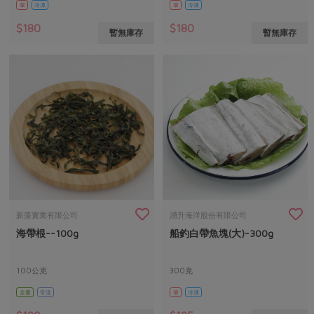
葷
冷凍
葷
冷凍
$180
$180
暫無庫存
暫無庫存
新藻實業有限公司
湧升海洋股份有限公司
海帶根--100g
船釣白帶魚塊(大)-300g
100公克
300克
全素
常溫
葷
冷凍