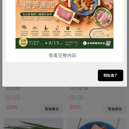
惜食
RPET
食譜
減硝酸鹽
雞蛋
食安
共同購買
查看完整內容..
蔡志強(立川農場股份有限公司)
陳瓊珠
金鱒(銀鱸)-300g
澎湖野生肉魚(陳瓊珠)-185g
我知道了
300公克
185公克/2尾
葷
冷凍
葷
冷凍
$200
$200
暫無庫存
暫無庫存