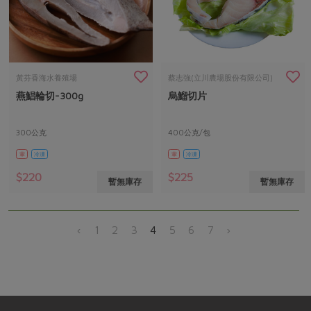
黃芬香海水養殖場
蔡志強(立川農場股份有限公司)
燕鯧輪切-300g
烏鰡切片
300公克
400公克/包
葷
冷凍
葷
冷凍
$220
$225
暫無庫存
暫無庫存
‹
1
2
3
4
5
6
7
›