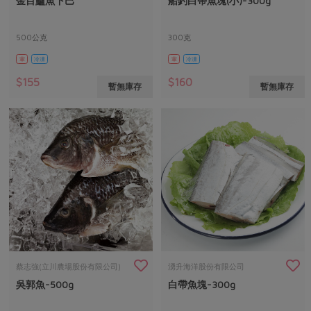
金目鱸魚下巴
船釣白帶魚塊(小)-300g
媒體報導
最新產品
節慶大餐
下載專區
500公克
300克
優惠專區
葷
冷凍
葷
冷凍
高麗菜海鮮煎餅
地區活動
素食專區
$155
$160
暫無庫存
暫無庫存
社務會議
地區活動
樂齡友善
活動報下載
蔡志強(立川農場股份有限公司)
湧升海洋股份有限公司
吳郭魚-500g
白帶魚塊-300g