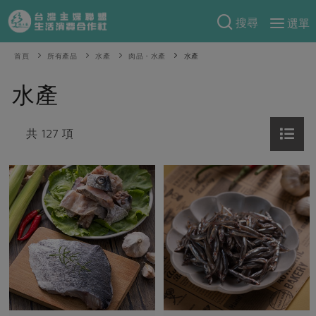
搜尋
選單
產品分類
首頁
所有產品
水產
肉品・水產
水產
當季蔬果
食譜料理
水產
一籃菜
當令水果
食材
特別企畫
芽苗類
共 127 項
蕈菇類
米食
預購活動
綠主張
辛香料類
麵食
把最好的台灣味帶回家！
觀點文章
關於合作社
肉食
奶蛋豆・五穀
防災用品預購圓滿結束
主婦食堂
一籃菜真心話
海鮮
蛋
乳製品
認識合作社
重要公告
2026年端午節預購圓滿結束
社內大小事
合作聯合國
常備菜
豆製品
米麵雜糧
關於我們
更多預購活動
產品故事
生活提案
蔬食
合作社組織
肉品・水產
樂齡生活
親子食育
蛋料理
當季產品
員工與求才