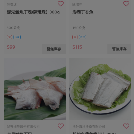
畜產肉類
水產
廚房瑜伽
陳瓊珠
陳瓊珠
合作25-經典快閃最後一週
澎湖鮸魚丁塊(陳瓊珠)-300g
澎湖丁香魚
水畜加工品
料理方式
產品檢驗
合作25-精選產品第四彈
關注議題
烘焙．點心
自主把關
300公克
150公克
合作25-精選產品第三彈
調理食材・點心
減硝酸鹽
惜食
醬料
葷
冷凍
葷
冷凍
檢驗報告
更多當季產品
調味醬料/南北貨
烘焙
非基改運動
支持本土農糧
湯品．鍋物
$99
$115
暫無庫存
暫無庫存
硝酸鹽檢驗
休閒零嘴
沖泡飲品
廢核運動
能源議題
漬物
議題活動
保健食品
減添加物
減塑減廢
涼拌沙拉
社員權益
主婦聯盟X樂齡網特約優惠案
公益金
食農教育
飲品
居家好物
合作社法規
30%rPET紅烏龍茶
更多議題
美妝保養
個人清潔
社務專區
2024農業發展計畫年度報告
主題食譜
生活者e週報
家庭清潔
織品
選舉專區
更多議題活動
異國料理
日用品
圖書禮品
綠主張月刊
年菜食譜
防災用品
最新消息
把最好的台灣味帶回家！
湧升海洋股份有限公司
湧升海洋股份有限公司
典藏閱覽室
養身食補