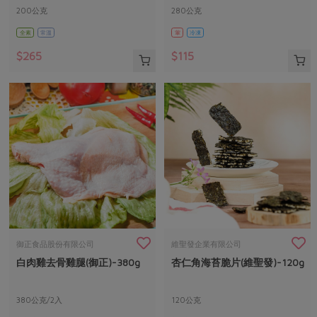
200公克
280公克
全素
常溫
葷
冷凍
$265
$115
御正食品股份有限公司
維聖發企業有限公司
白肉雞去骨雞腿(御正)-380g
杏仁角海苔脆片(維聖發)-120g
380公克/2入
120公克