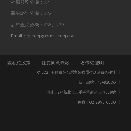
社籍服務分機：221
產品諮詢分機：222
訂單查詢分機：736、739
Email：gncoop@hucc-coop.tw
隱私權政策
|
社員同意條款
|
著作權聲明
|
© 2021 有限責任台灣主婦聯盟生活消費合作社
|
統一編號：18492800
|
地址：241新北市三重區重新路五段639號
|
傳真：02-2995-6500