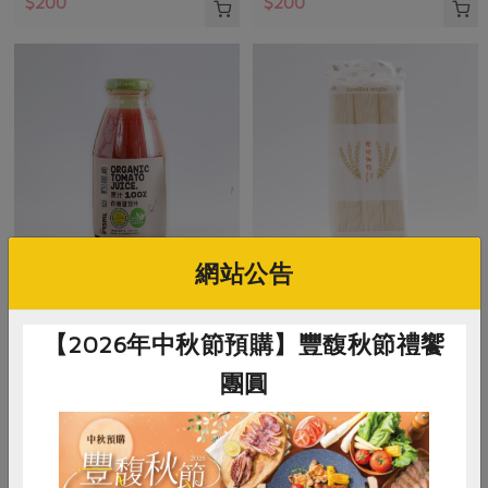
$200
$200
網站公告
臺灣可果美股份有限公司
麵本家食品股份有限公司
奧納芮有機番茄汁(台灣可果
原味細麵(麵本家)-450g/包
【2026年中秋節預購】豐馥秋節禮饗
美)-295ml/瓶
團圓
295ml
450克/3束
全素
常溫
全素
常溫
$55
$55