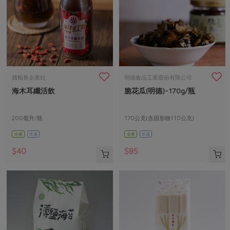
翹船長企業社
明德食品工業股份有限公司
海木耳纖活飲
脆花瓜(明德)-170g/瓶
200毫升/瓶
170公克(含固形物110公克)
全素
常溫
全素
常溫
$40
$85