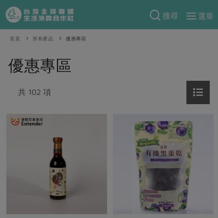
搜尋
選單
產品分類
首頁
所有產品
優惠專區
當季蔬果
食譜料理
優惠專區
一籃菜
當令水果
食材
特別企畫
芽苗類
共 102 項
蕈菇類
米食
預購活動
綠主張
辛香料類
麵食
把最好的台灣味帶回家！
觀點文章
關於合作社
肉食
奶蛋豆・五穀
防災用品預購圓滿結束
主婦食堂
一籃菜真心話
海鮮
蛋
乳製品
認識合作社
重要公告
2026年端午節預購圓滿結束
社內大小事
合作聯合國
常備菜
豆製品
米麵雜糧
關於我們
更多預購活動
產品故事
生活提案
蔬食
合作社組織
肉品・水產
樂齡生活
親子食育
蛋料理
當季產品
員工與求才