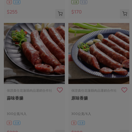
葷
冷凍
全素
常溫
$255
$170
保證責任花蓮縣肉品運銷合作社
保證責任花蓮縣肉品運銷合作社
蒜味香腸
原味香腸
300公克/6入
300公克/6入
葷
冷凍
葷
冷凍