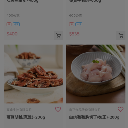
石斑魚輪切-400g
優質牛條肉-600g
媒體報導
最新產品
節慶大餐
下載專區
400公克
600公克
優惠專區
葷
冷凍
葷
冷凍
高麗菜海鮮煎餅
地區活動
素食專區
$400
$535
社務會議
地區活動
樂齡友善
活動報下載
寬達生技有限公司
御正食品股份有限公司
薄鹽胡桃(寬達)-200g
白肉雞雞胸切丁(御正)-280g