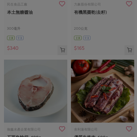
畜產肉類
水產
廚房瑜伽
民生食品工廠
力象股份有限公司
合作25-經典快閃最後一週
本土無糖醬油
有機黑棗乾(去籽)
水畜加工品
料理方式
產品檢驗
合作25-精選產品第四彈
關注議題
烘焙．點心
自主把關
300毫升
200公克
合作25-精選產品第三彈
調理食材・點心
減硝酸鹽
惜食
醬料
全素
常溫
全素
常溫
檢驗報告
更多當季產品
調味醬料/南北貨
烘焙
非基改運動
支持本土農糧
湯品．鍋物
$340
$165
硝酸鹽檢驗
休閒零嘴
沖泡飲品
廢核運動
能源議題
漬物
議題活動
保健食品
減添加物
減塑減廢
涼拌沙拉
社員權益
主婦聯盟X樂齡網特約優惠案
公益金
食農教育
飲品
居家好物
合作社法規
30%rPET紅烏龍茶
更多議題
美妝保養
個人清潔
社務專區
2024農業發展計畫年度報告
主題食譜
生活者e週報
家庭清潔
織品
選舉專區
更多議題活動
異國料理
日用品
圖書禮品
綠主張月刊
年菜食譜
防災用品
最新消息
把最好的台灣味帶回家！
御鑫水產企業有限公司
舍利蓮有限公司
典藏閱覽室
養身食補