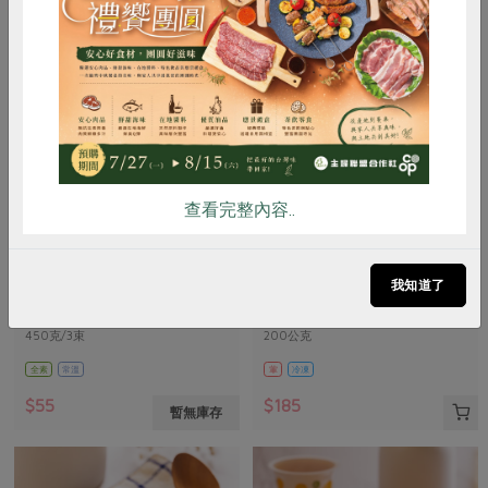
惜食
RPET
食譜
減硝酸鹽
雞蛋
食安
共同購買
查看完整內容..
麵本家食品股份有限公司
張博仁
原味寬麵(麵本家)-450g/包
海水金目鱸魚排(張博仁)-200g
我知道了
450克/3束
200公克
全素
常溫
葷
冷凍
$55
$185
暫無庫存