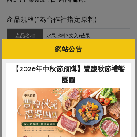
產品規格(*為合作社指定原料)
產品名稱
水果冰棒3支入(芒果)
網站公告
農友/生產者
春一枝有限公司
產地/原產地
台灣
【2026年中秋節預購】豐馥秋節禮饗
淨重/數量
80公克/枝 × 3入
團圓
內容物
芒果、水、砂糖
保存條件
12個月(冷凍-18℃以下)
惜食
RPET
食譜
減硝酸鹽
產品說明
採用台東、屏東、台南的愛文芒果，
口感香甜綿密
雞蛋
食安
共同購買