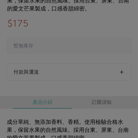
果，保留水果的自然風味。採用台東、屏東、台南
媒體報導
最新產品
的愛文芒果製成，口感香甜綿密。
節慶大餐
下載專區
$175
優惠專區
高麗菜海鮮煎餅
地區活動
素食專區
社務會議
地區活動
暫無庫存
樂齡友善
活動報下載
付款與運送
產品介紹
訂購須知
成分單純、無添加香料、香精。使用檢驗合格水
果，保留水果的自然風味。採用台東、屏東、台南
的愛文芒果製成，口感香甜綿密。