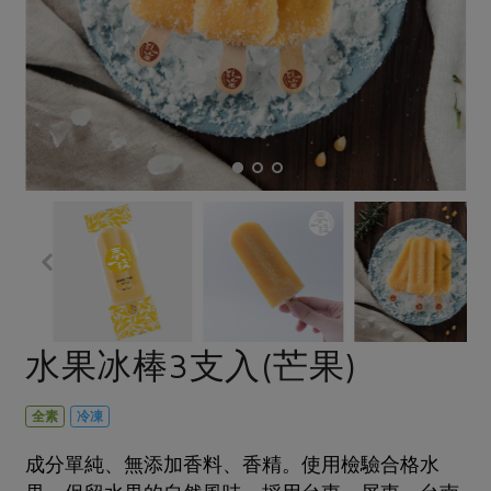
畜產肉類
水產
廚房瑜伽
合作25-經典快閃最後一週
水畜加工品
料理方式
產品檢驗
合作25-精選產品第四彈
關注議題
烘焙．點心
自主把關
合作25-精選產品第三彈
調理食材・點心
減硝酸鹽
惜食
醬料
檢驗報告
更多當季產品
調味醬料/南北貨
烘焙
非基改運動
支持本土農糧
湯品．鍋物
硝酸鹽檢驗
休閒零嘴
沖泡飲品
廢核運動
能源議題
漬物
議題活動
保健食品
減添加物
減塑減廢
涼拌沙拉
社員權益
主婦聯盟X樂齡網特約優惠案
公益金
食農教育
飲品
居家好物
合作社法規
30%rPET紅烏龍茶
更多議題
美妝保養
個人清潔
社務專區
2024農業發展計畫年度報告
水果冰棒3支入(芒果)
主題食譜
生活者e週報
家庭清潔
織品
選舉專區
更多議題活動
異國料理
日用品
圖書禮品
全素
冷凍
綠主張月刊
年菜食譜
防災用品
最新消息
把最好的台灣味帶回家！
成分單純、無添加香料、香精。使用檢驗合格水
典藏閱覽室
養身食補