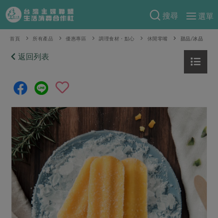
搜尋
選單
產品分類
首頁
所有產品
優惠專區
調理食材・點心
休閒零嘴
甜品/冰品
當季蔬果
返回列表
食譜料理
一籃菜
當令水果
食材
特別企畫
芽苗類
蕈菇類
米食
預購活動
綠主張
辛香料類
麵食
把最好的台灣味帶回家！
觀點文章
關於合作社
肉食
奶蛋豆・五穀
防災用品預購圓滿結束
主婦食堂
一籃菜真心話
海鮮
蛋
乳製品
認識合作社
重要公告
2026年端午節預購圓滿結束
社內大小事
合作聯合國
常備菜
豆製品
米麵雜糧
關於我們
更多預購活動
產品故事
生活提案
蔬食
合作社組織
肉品・水產
樂齡生活
親子食育
蛋料理
當季產品
員工與求才