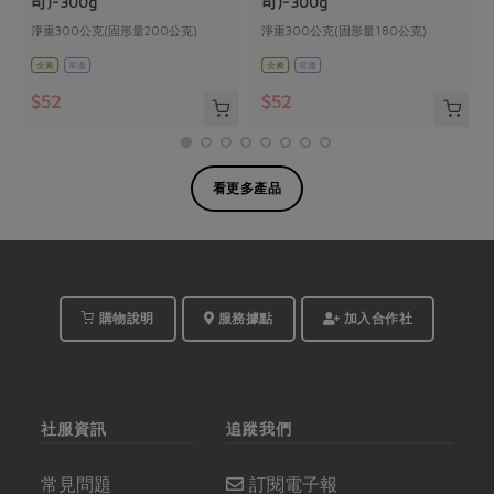
司)-300g
司)-300g
淨重300公克(固形量200公克)
淨重300公克(固形量180公克)
全素
常溫
全素
常溫
$52
$52
看更多產品
購物說明
服務據點
加入合作社
社服資訊
追蹤我們
常見問題
訂閱電子報