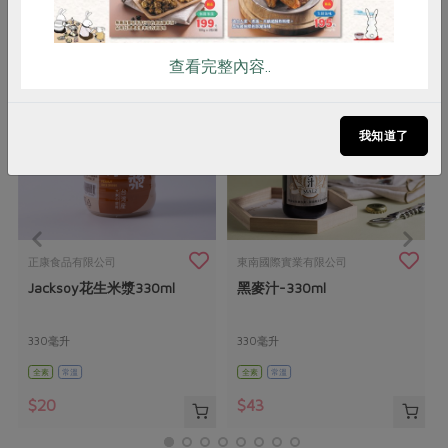
你可能有興趣的產品
查看完整內容..
我知道了
正康食品有限公司
東南國際實業有限公司
Jacksoy花生米漿330ml
黑麥汁-330ml
330毫升
330毫升
全素
常溫
全素
常溫
$20
$43