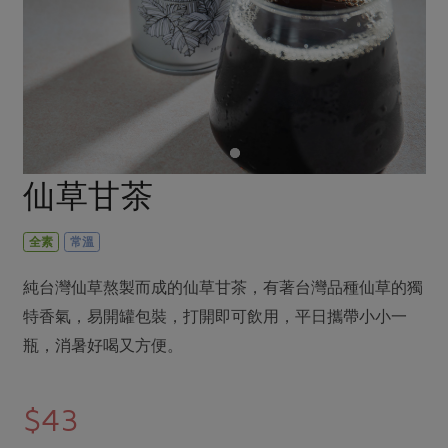
畜產肉類
水產
廚房瑜伽
合作25-經典快閃最後一週
水畜加工品
料理方式
產品檢驗
合作25-精選產品第四彈
關注議題
烘焙．點心
自主把關
合作25-精選產品第三彈
調理食材・點心
減硝酸鹽
惜食
醬料
檢驗報告
更多當季產品
調味醬料/南北貨
烘焙
非基改運動
支持本土農糧
湯品．鍋物
硝酸鹽檢驗
休閒零嘴
沖泡飲品
廢核運動
能源議題
仙草甘茶
漬物
議題活動
保健食品
減添加物
減塑減廢
涼拌沙拉
社員權益
主婦聯盟X樂齡網特約優惠案
全素
常溫
公益金
食農教育
飲品
居家好物
合作社法規
30%rPET紅烏龍茶
更多議題
純台灣仙草熬製而成的仙草甘茶，有著台灣品種仙草的獨
美妝保養
個人清潔
社務專區
2024農業發展計畫年度報告
特香氣，易開罐包裝，打開即可飲用，平日攜帶小小一
主題食譜
生活者e週報
家庭清潔
織品
選舉專區
瓶，消暑好喝又方便。
更多議題活動
異國料理
日用品
圖書禮品
綠主張月刊
年菜食譜
$43
防災用品
最新消息
把最好的台灣味帶回家！
典藏閱覽室
養身食補