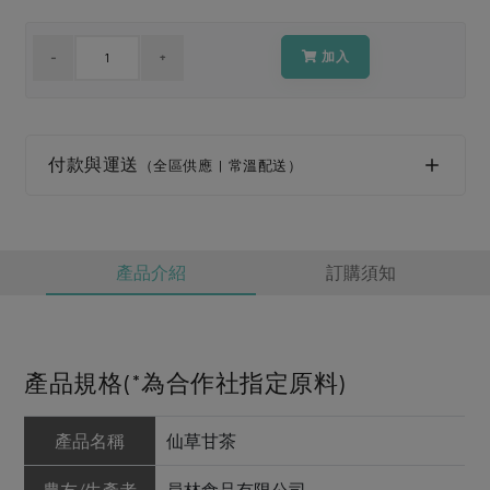
媒體報導
最新產品
節慶大餐
下載專區
加入
優惠專區
高麗菜海鮮煎餅
地區活動
素食專區
社務會議
地區活動
付款與運送
（全區供應 | 常溫配送）
樂齡友善
活動報下載
產品介紹
訂購須知
產品規格(*為合作社指定原料)
產品名稱
仙草甘茶