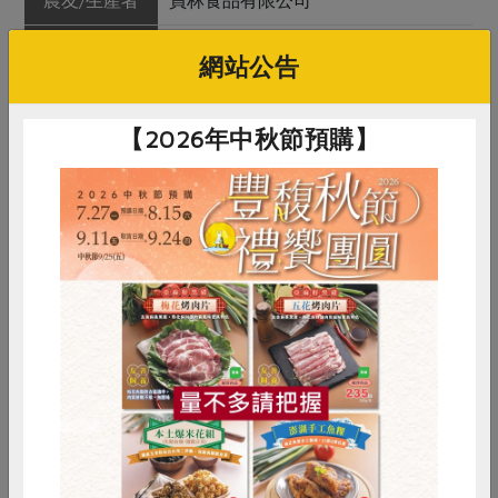
農友/生產者
員林食品有限公司
產地/原產地
台灣
網站公告
淨重/數量
240毫升
【2026年中秋節預購】
內容物
水、仙草乾、砂糖
保存條件
陰涼處未開封可保存2年，避免陽光
直射
產品說明
純台灣仙草熬製而成的仙草甘茶，有
著台灣品種仙草的獨特香氣，減糖配
方更適合這炎炎夏日。
惜食
RPET
食譜
減硝酸鹽
調理方式
冰涼後飲用風味更佳
雞蛋
食安
共同購買