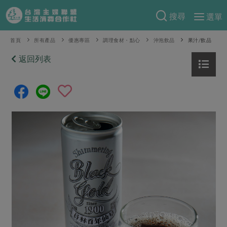
搜尋
選單
產品分類
首頁
所有產品
優惠專區
調理食材・點心
沖泡飲品
果汁/飲品
當季蔬果
返回列表
食譜料理
一籃菜
當令水果
食材
特別企畫
芽苗類
蕈菇類
米食
預購活動
綠主張
辛香料類
麵食
把最好的台灣味帶回家！
觀點文章
關於合作社
肉食
奶蛋豆・五穀
防災用品預購圓滿結束
主婦食堂
一籃菜真心話
海鮮
蛋
乳製品
認識合作社
重要公告
2026年端午節預購圓滿結束
社內大小事
合作聯合國
常備菜
豆製品
米麵雜糧
關於我們
更多預購活動
產品故事
生活提案
蔬食
合作社組織
肉品・水產
樂齡生活
親子食育
蛋料理
當季產品
員工與求才