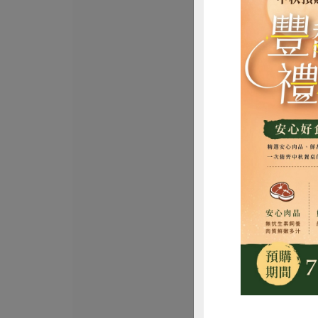
正鑫水產加工有限
虱目魚丸(無添
500公克
葷
冷凍
$145
惜
柏香肉品有限公司