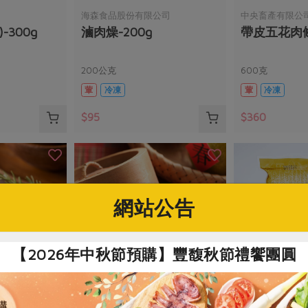
海森食品股份有限公司
中央畜產有限公
-300g
滷肉燥-200g
帶皮五花肉條
200公克
600克
葷
冷凍
葷
冷凍
$95
$360
網站公告
【2026年中秋節預購】豐馥秋節禮饗團圓