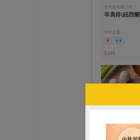
舍利蓮有限公司
羊肩排(紐西蘭)
300公克
葷
冷凍
$395