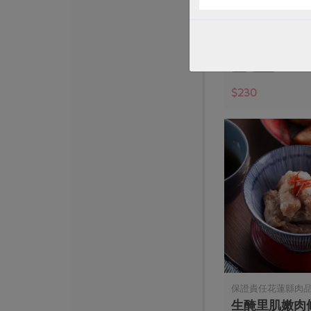
努比亞山羊梅
香)-100g
100公克
葷
冷凍
$230
保證責任花蓮縣肉
生醃里肌嫩肉