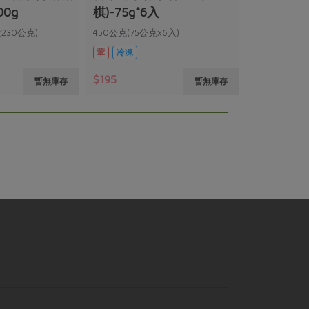
00g
棋)-75g*6入
230公克)
450公克(75公克x6入)
葷
冷凍
$195
暫無庫存
暫無庫存