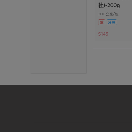
社)-200g
200公克/包
葷
冷凍
$145