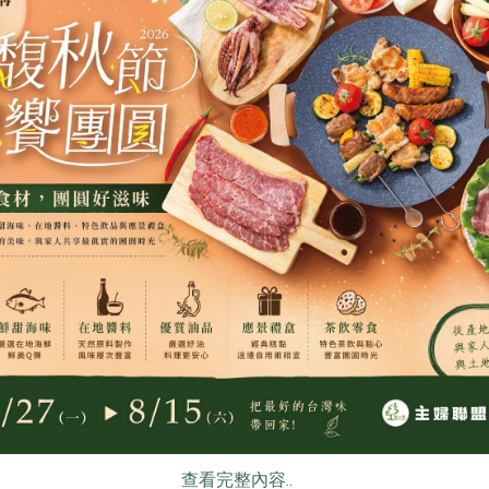
公司
餐御宴食品有限公司
御皇米企業股份
加磷酸鹽)
奶皇包
胚芽米(東里)
300公克（10粒裝）
2kg
奶蛋素
冷凍
全素
常溫
$77
$235
食
RPET
食譜
減硝酸鹽
雞蛋
食安
共同
柏香肉品有限公司
柏香肉品有限公
查看完整內容..