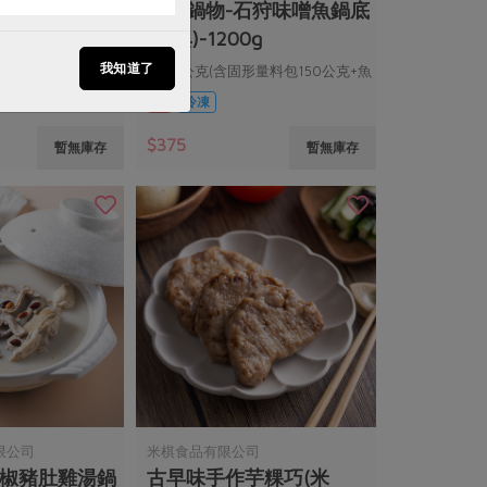
帶皮去骨肉塊
冬季鍋物-石狩味噌魚鍋底
(漢典)-1200g
我知道了
1200公克(含固形量料包150公克+魚
頭包200公克)
葷
冷凍
$375
暫無庫存
暫無庫存
限公司
米棋食品有限公司
胡椒豬肚雞湯鍋
古早味手作芋粿巧(米