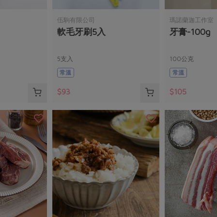
伍駒有限公司
瑪諾蘭迦工作室
軟毛牙刷5入
牙膏-100g
5支入
100公克
常溫
常溫
$93
$105