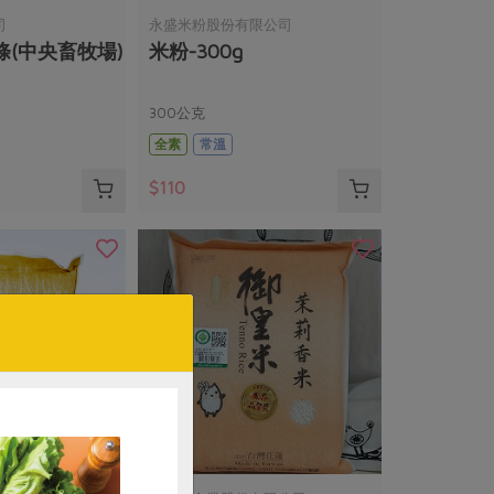
司
永盛米粉股份有限公司
(中央畜牧場)
米粉-300g
300公克
全素
常溫
$110