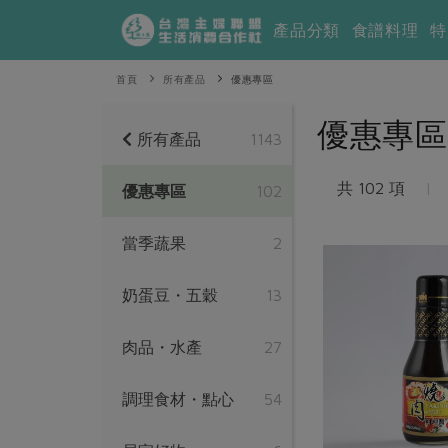
產品分類
食譜料理
特
首頁
所有產品
優惠專區
優惠專區
所有產品
1143
共 102 項
|
優惠專區
102
當季蔬果
2
奶蛋豆・五穀
13
肉品・水產
27
調理食材・點心
54