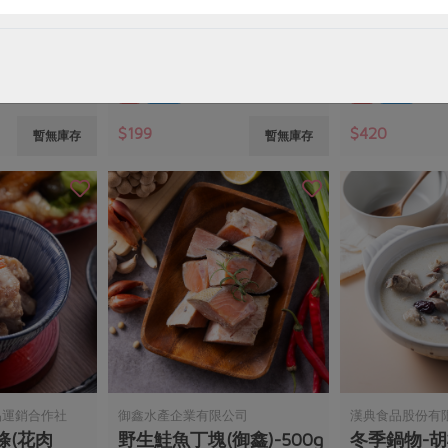
花肉片(柏
努比亞山羊火鍋肉片(柏
努比亞山羊
香)-100g
(柏香)-300g
100公克
300公克
葷
冷凍
葷
冷凍
$199
$420
暫無庫存
暫無庫存
品運銷合作社
御鑫水產企業有限公司
漢典食品股份有
條(花肉
野生鮭魚丁塊(御鑫)-500g
冬季鍋物-