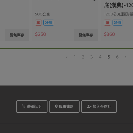
底(漢典)-12
500公克
1200公克(固形量
葷
冷凍
葷
冷凍
$250
$360
暫無庫存
暫無庫存
‹
1
2
3
4
5
6
›
購物說明
服務據點
加入合作社