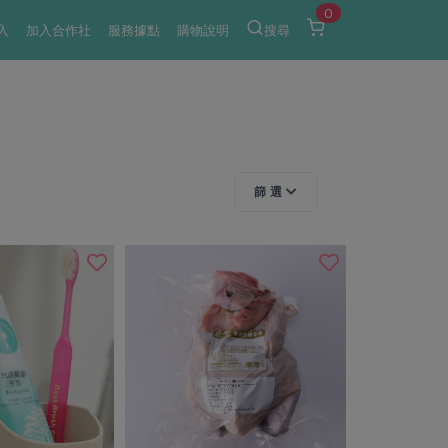
0
入
加入合作社
服務據點
購物說明
搜尋
篩 選