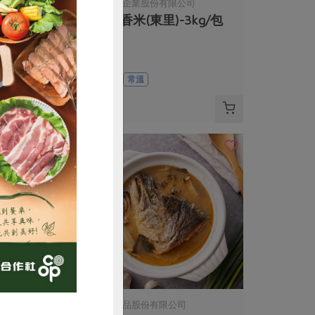
有限公司
御皇米企業股份有限公司
-2kg/包
茉莉香米(東里)-3kg/包
3公斤
全素
常溫
$400
購買
司
漢典食品股份有限公司