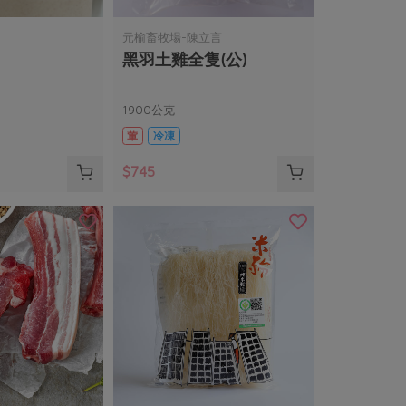
元榆畜牧場-陳立言
黑羽土雞全隻(公)
1900公克
葷
冷凍
$745