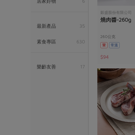
居家好物
6
穀盛股份有限公司
燒肉醬-260g
最新產品
35
260公克
素食專區
630
葷
常溫
$94
樂齡友善
17