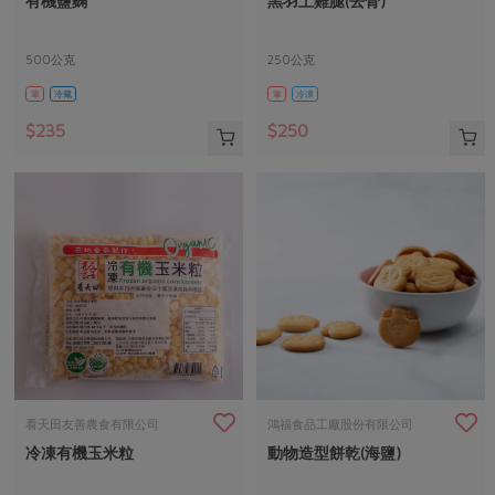
有機鹽麴
黑羽土雞腿(去骨)
媒體報導
最新產品
節慶大餐
下載專區
500公克
250公克
優惠專區
葷
冷藏
葷
冷凍
高麗菜海鮮煎餅
地區活動
素食專區
$235
$250
社務會議
地區活動
樂齡友善
活動報下載
看天田友善農食有限公司
鴻福食品工廠股份有限公司
冷凍有機玉米粒
動物造型餅乾(海鹽)