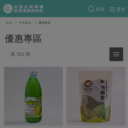
搜尋
選單
產品分類
首頁
所有產品
優惠專區
當季蔬果
食譜料理
優惠專區
一籃菜
當令水果
食材
特別企畫
芽苗類
共 102 項
蕈菇類
米食
預購活動
綠主張
辛香料類
麵食
把最好的台灣味帶回家！
觀點文章
關於合作社
肉食
奶蛋豆・五穀
防災用品預購圓滿結束
主婦食堂
一籃菜真心話
海鮮
蛋
乳製品
認識合作社
重要公告
2026年端午節預購圓滿結束
社內大小事
合作聯合國
常備菜
豆製品
米麵雜糧
關於我們
更多預購活動
產品故事
生活提案
蔬食
合作社組織
肉品・水產
樂齡生活
親子食育
蛋料理
當季產品
員工與求才