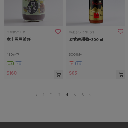
民生食品工廠
穀盛股份有限公司
本土黑豆瓣醬
泰式酸甜醬-300ml
460公克
300毫升
全素
常溫
葷
常溫
$160
$65
‹
1
2
3
4
5
6
›