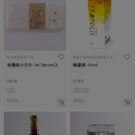
知蓮實業有限公司
綠藤生物科技股份有限公司
有機棉小方巾-34*38cm4入
蜂膠液-30ml
4條/包
30毫升
常溫
全素
常溫
$360
$530