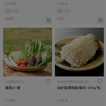
500公克
100公克
全素
冷凍
奶素
常溫
$125
$35
主婦聯盟合作社
隆谷科技農業股份有限公司
籃菜小-籃
金針菇(環保級)隆谷-200g/包
4-6包菜
200g/盒