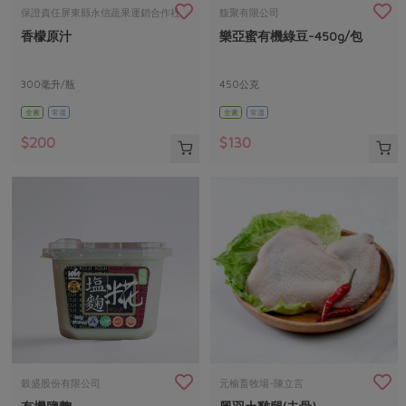
畜產肉類
水產
廚房瑜伽
保證責任屏東縣永信蔬果運銷合作社
馥聚有限公司
合作25-經典快閃最後一週
香檬原汁
樂亞蜜有機綠豆-450g/包
水畜加工品
料理方式
產品檢驗
合作25-精選產品第四彈
關注議題
烘焙．點心
自主把關
300毫升/瓶
450公克
合作25-精選產品第三彈
調理食材・點心
減硝酸鹽
惜食
醬料
全素
常溫
全素
常溫
檢驗報告
更多當季產品
調味醬料/南北貨
烘焙
非基改運動
支持本土農糧
湯品．鍋物
$200
$130
硝酸鹽檢驗
休閒零嘴
沖泡飲品
廢核運動
能源議題
漬物
議題活動
保健食品
減添加物
減塑減廢
涼拌沙拉
社員權益
主婦聯盟X樂齡網特約優惠案
公益金
食農教育
飲品
居家好物
合作社法規
30%rPET紅烏龍茶
更多議題
美妝保養
個人清潔
社務專區
2024農業發展計畫年度報告
主題食譜
生活者e週報
家庭清潔
織品
選舉專區
更多議題活動
異國料理
日用品
圖書禮品
綠主張月刊
年菜食譜
防災用品
最新消息
把最好的台灣味帶回家！
穀盛股份有限公司
元榆畜牧場-陳立言
典藏閱覽室
養身食補