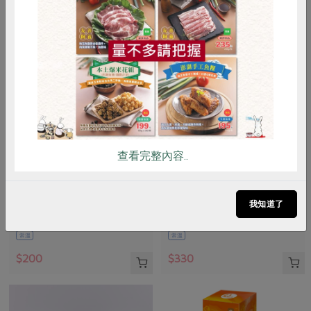
惜食
RPET
食譜
減硝酸鹽
雞蛋
食安
共同購買
查看完整內容..
知蓮實業有限公司
知蓮實業有限公司
有機棉手巾-23*25cm4入
有機棉中毛巾-34*76cm2入
我知道了
4條/包
2條/包
常溫
常溫
$200
$330