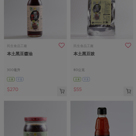
民生食品工廠
民生食品工廠
本土黑豆醬油
本土黑豆豉
300毫升
80公克
全素
常溫
全素
常溫
$270
$55