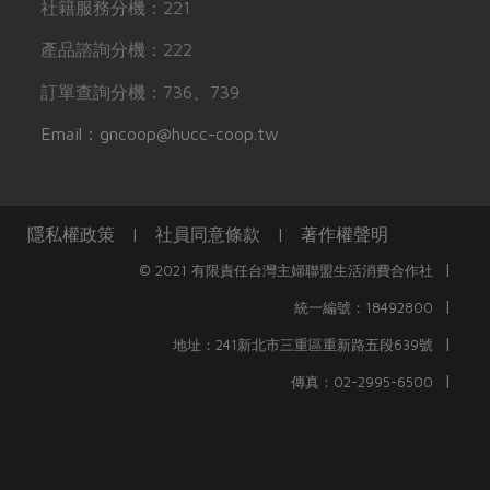
社籍服務分機：221
產品諮詢分機：222
訂單查詢分機：736、739
Email：gncoop@hucc-coop.tw
隱私權政策
|
社員同意條款
|
著作權聲明
|
© 2021 有限責任台灣主婦聯盟生活消費合作社
|
統一編號：18492800
|
地址：241新北市三重區重新路五段639號
|
傳真：02-2995-6500