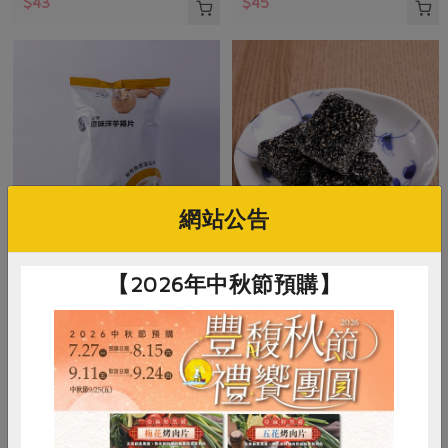
$43
$45
網站公告
鴻福食品工廠股份有限公司
主惠實業股份有限公司
【2026年中秋節預購】
原味洋芋捲片-50g
黑芝麻麥芽軟糖-240g
50公克
240公克
全素
常溫
全素
常溫
$28
$140