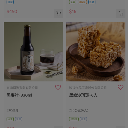
冷藏
全素
環保級
冷藏
$450
$16
東南國際實業有限公司
鴻福食品工廠股份有限公司
黑麥汁-330ml
黑糖沙琪瑪-6入
330毫升
225公克(6入)
全素
常溫
奶蛋素
常溫