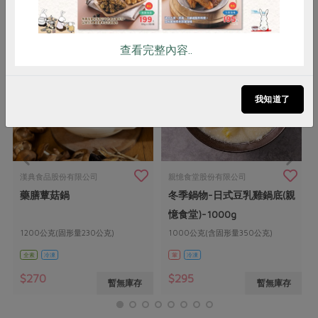
查看完整內容..
我知道了
漢典食品股份有限公司
親憶食堂股份有限公司
藥膳蕈菇鍋
冬季鍋物-日式豆乳雞鍋底(親
憶食堂)-1000g
1200公克(固形量230公克)
1000公克(含固形量350公克)
全素
冷凍
葷
冷凍
$270
$295
暫無庫存
暫無庫存