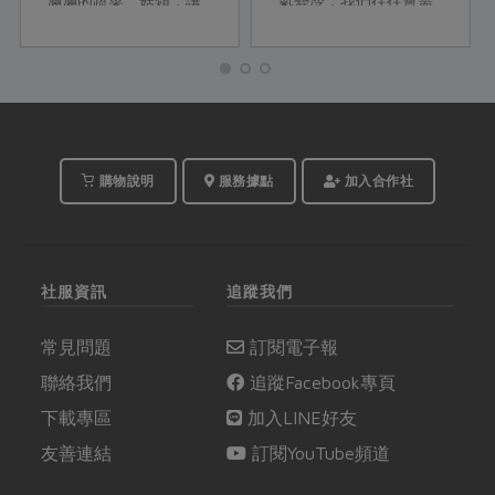
滿滿的蔬菜、菇類，讓
氣變冷，我們往往會需
來自日本的Yuki老師讚
要更多能量來幫助身體
嘆著合作社當季好食材
對抗寒冷。要儲備冬天
的美味。就讓活潑可愛
的能量，一般多選在立
的Yuki老師，以她嫻熟
冬開始進補，本篇介紹
的料理經驗，與我們聊
四神湯、肉骨茶兩種簡
聊日式壽喜燒的各項豐
單的冬令進補藥膳，並
富學問吧！
設計成料理給大家參
購物說明
服務據點
加入合作社
考。
社服資訊
追蹤我們
常見問題
訂閱電子報
聯絡我們
追蹤Facebook專頁
下載專區
加入LINE好友
友善連結
訂閱YouTube頻道