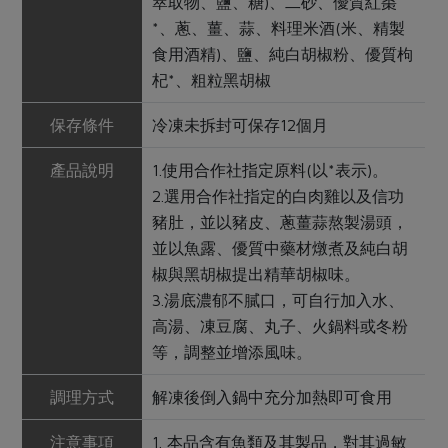
萃取物、鹽、糖)、二砂、優質紅棗
*、蔥、薑、蒜、料理米酒(米、精製
食用酒精)、鹽、純白胡椒粉、優質枸
杞*、粗粒黑胡椒
保存條件
冷凍未拆封可保存12個月
產品說明
1.使用合作社指定原料(以*表示)。
2.選用合作社指定的白肉雞以及信功
豬肚，並以豬皮、蔥薑蒜熬製湯頭，
並以魚露、優質中藥材燉煮及純白胡
椒與黑胡椒提出精華胡椒味。
3.湯底濃郁不膩口，可自行加入水、
高湯、凍豆腐、丸子、火鍋料或冬粉
等，調整並增添風味。
調理方式
解凍後倒入鍋中充分加熱即可食用
注意事項
1. 本品含有魚類及其製品，對其過敏