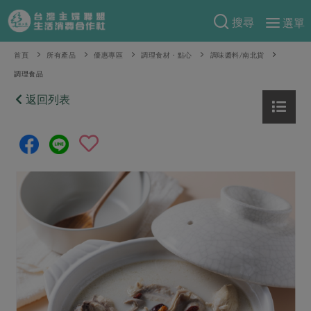
搜尋
選單
產品分類
首頁
所有產品
優惠專區
調理食材・點心
調味醬料/南北貨
調理食品
當季蔬果
食譜料理
返回列表
一籃菜
當令水果
食材
特別企畫
芽苗類
蕈菇類
米食
預購活動
綠主張
辛香料類
麵食
把最好的台灣味帶回家！
觀點文章
關於合作社
肉食
奶蛋豆・五穀
防災用品預購圓滿結束
主婦食堂
一籃菜真心話
海鮮
蛋
乳製品
認識合作社
重要公告
2026年端午節預購圓滿結束
社內大小事
合作聯合國
常備菜
豆製品
米麵雜糧
關於我們
更多預購活動
產品故事
生活提案
蔬食
合作社組織
肉品・水產
樂齡生活
親子食育
蛋料理
當季產品
員工與求才