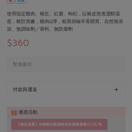
葷
冷凍
媒體報導
最新產品
節慶大餐
下載專區
使用指定雞肉、豬肚、紅棗、枸杞，以豬皮熬煮濃醇湯
優惠專區
底，豬肚滑嫩，雞肉Q彈，粗黑胡椒辛香開胃。自然無添
高麗菜海鮮煎餅
加、無調味劑／香料、無防腐劑
地區活動
素食專區
$360
社務會議
地區活動
樂齡友善
活動報下載
暫無庫存
付款與運送
優惠活動
【產品推薦】胡椒豬肚雞湯鍋底推廣優惠價252元/包