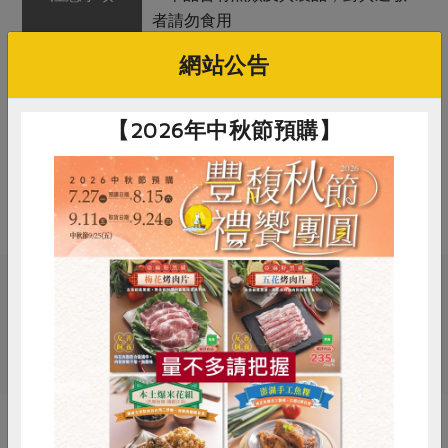
者請勿食用
2. 本產品生產製程廠房，其設備或生
網站公告
產管線有處理甲殼類、花生、芝麻、
奶類、堅果類、含麩質之穀物、亞硫
鹽類及其製品
【2026年中秋節預購】
備註/
非供即食, 應充分加熱
其他標示
關鍵字
惜食
RPET
食譜
減硝酸鹽
# 火鍋湯底
# 漢典
# 火鍋
雞蛋
食安
共同購買
你可能有興趣的產品