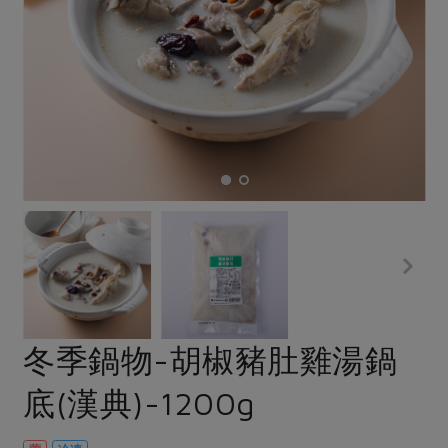
畜產肉類
水產
廚房瑜伽
合作25-經典快閃最後一週
水畜加工品
料理方式
產品檢驗
合作25-精選產品第四彈
關注議題
烘焙．點心
自主把關
合作25-精選產品第三彈
調理食材・點心
減硝酸鹽
惜食
醬料
檢驗報告
更多當季產品
調味醬料/南北貨
烘焙
非基改運動
支持本土農糧
湯品．鍋物
硝酸鹽檢驗
休閒零嘴
沖泡飲品
廢核運動
能源議題
漬物
議題活動
保健食品
減添加物
減塑減廢
涼拌沙拉
社員權益
主婦聯盟X樂齡網特約優惠案
公益金
食農教育
飲品
居家好物
合作社法規
30%rPET紅烏龍茶
更多議題
美妝保養
個人清潔
社務專區
2024農業發展計畫年度報告
主題食譜
生活者e週報
家庭清潔
織品
選舉專區
更多議題活動
冬季鍋物-胡椒豬肚雞湯鍋
異國料理
日用品
圖書禮品
綠主張月刊
底(漢典)-1200g
年菜食譜
防災用品
最新消息
把最好的台灣味帶回家！
典藏閱覽室
養身食補