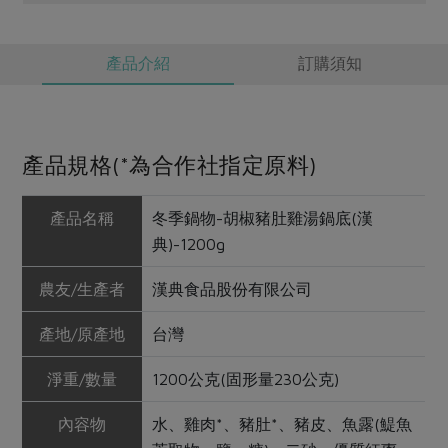
產品介紹
訂購須知
產品規格(*為合作社指定原料)
產品名稱
冬季鍋物-胡椒豬肚雞湯鍋底(漢
典)-1200g
農友/生產者
漢典食品股份有限公司
產地/原產地
台灣
淨重/數量
1200公克(固形量230公克)
內容物
水、雞肉*、豬肚*、豬皮、魚露(鯷魚