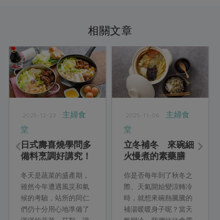
相關文章
主婦食
主婦食
2025-12-23
2025-11-06
堂
堂
日式壽喜燒學問多
立冬補冬 來碗細
備料烹調好講究！
火慢煮的素藥膳
你想吃關東關西哪
冬天是蔬菜的盛產期，
你是否每年到了秋冬之
一道？
雖然今年遭遇風災和氣
際、天氣開始變涼轉冷
候的考驗，站所的同仁
時，就想來碗熱騰騰的
們仍十分用心地準備了
補湯暖暖身子呢？當天