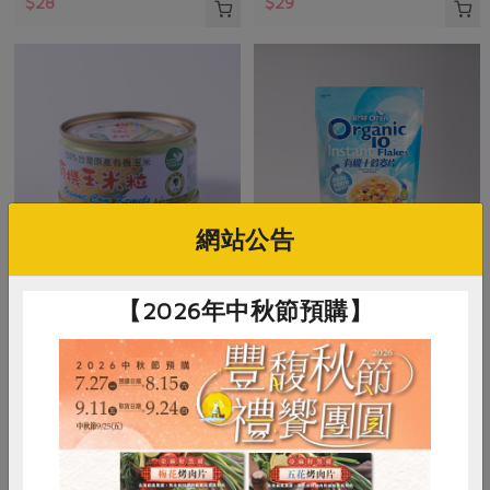
$28
$29
網站公告
青葉食品工業股份有限公司
正原有機國際有限公司
【2026年中秋節預購】
有機玉米粒(青葉)-120g
歐特有機十穀麥片
120公克(含固形量70公克)
500公克
全素
常溫
全素
常溫
$34
$160