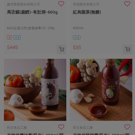
畜產肉類
水產
廚房瑜伽
鑫溶實業股份有限公司
席源股份有限公司
合作25-經典快閃最後一週
馬舌鰈(扁鱈)-有肚洞-660g
紅烏龍茶(無糖)
水畜加工品
料理方式
產品檢驗
合作25-精選產品第四彈
關注議題
烘焙．點心
自主把關
660公克/2片(含包冰率10~12%)
490ml
合作25-精選產品第三彈
調理食材・點心
減硝酸鹽
惜食
醬料
葷
冷凍
常溫
檢驗報告
更多當季產品
調味醬料/南北貨
烘焙
非基改運動
支持本土農糧
湯品．鍋物
$445
$35
硝酸鹽檢驗
休閒零嘴
沖泡飲品
廢核運動
能源議題
漬物
議題活動
保健食品
減添加物
減塑減廢
涼拌沙拉
社員權益
主婦聯盟X樂齡網特約優惠案
公益金
食農教育
飲品
居家好物
合作社法規
30%rPET紅烏龍茶
更多議題
美妝保養
個人清潔
社務專區
2024農業發展計畫年度報告
主題食譜
生活者e週報
家庭清潔
織品
選舉專區
更多議題活動
異國料理
日用品
圖書禮品
綠主張月刊
年菜食譜
防災用品
最新消息
把最好的台灣味帶回家！
民生食品工廠
民生食品工廠
典藏閱覽室
養身食補