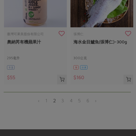
臺灣可果美股份有限公司
張博仁
奧納芮有機蘋果汁
海水金目鱸魚(張博仁)-300g
295毫升
300公克
常溫
葷
冷凍
$55
$160
‹
1
2
3
4
5
6
›