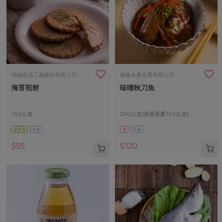
鴻福食品工廠股份有限公司
御鑫水產企業有限公司
海苔煎餅
味噌秋刀魚
150公克
200公克(含固形量150公克)
奶蛋素
常溫
葷
常溫
$55
$120