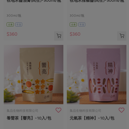
在地米醬油膏(民生)-300ml/瓶
在地米辣椒醬(民生)-300ml/瓶
媒體報導
最新產品
節慶大餐
下載專區
300ml/瓶
300ml/瓶
優惠專區
全素
常溫
全素
常溫
高麗菜海鮮煎餅
地區活動
素食專區
$360
$360
社務會議
地區活動
樂齡友善
活動報下載
集品生物科技有限公司
集品生物科技有限公司
養聲茶【響亮】-10入/包
元氣茶【精神】-10入/包