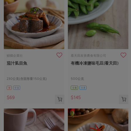
鰻鄉企業社
看天田友善農食有限公司
茄汁虱目魚
有機冷凍鹽味毛豆(看天田)
230公克(含固形量150公克)
500公克
葷
常溫
全素
冷凍
$69
$145