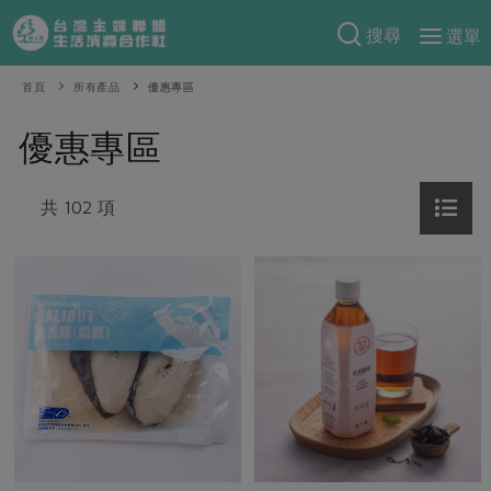
搜尋
選單
產品分類
首頁
所有產品
優惠專區
當季蔬果
食譜料理
優惠專區
一籃菜
當令水果
食材
特別企畫
芽苗類
共 102 項
蕈菇類
米食
預購活動
綠主張
辛香料類
麵食
把最好的台灣味帶回家！
觀點文章
關於合作社
肉食
奶蛋豆・五穀
防災用品預購圓滿結束
主婦食堂
一籃菜真心話
海鮮
蛋
乳製品
認識合作社
重要公告
2026年端午節預購圓滿結束
社內大小事
合作聯合國
常備菜
豆製品
米麵雜糧
關於我們
更多預購活動
產品故事
生活提案
蔬食
合作社組織
肉品・水產
樂齡生活
親子食育
蛋料理
當季產品
員工與求才