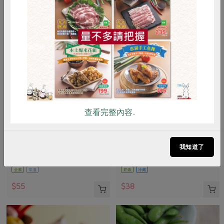
惜食
RPET
食譜
減硝酸鹽
雞蛋
食安
共同購買
查看完整內容..
臺灣可果美股份有限公司
隆昌食品有限公司
奧納芮有機紅葡萄汁
雪比經典優格
我知道了
295 毫升
100公克
全素
常溫
奶素
冷藏
$55
$38