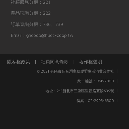
社籍服務分機：221
產品諮詢分機：222
訂單查詢分機：736、739
Email：gncoop@hucc-coop.tw
隱私權政策
|
社員同意條款
|
著作權聲明
|
© 2021 有限責任台灣主婦聯盟生活消費合作社
|
統一編號：18492800
|
地址：241新北市三重區重新路五段639號
|
傳真：02-2995-6500