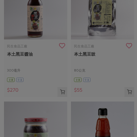
民生食品工廠
民生食品工廠
本土黑豆醬油
本土黑豆豉
300毫升
80公克
全素
常溫
全素
常溫
$270
$55