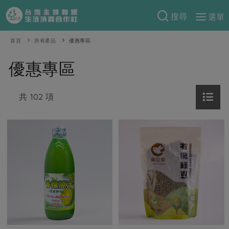
搜尋
選單
產品分類
首頁
所有產品
優惠專區
當季蔬果
食譜料理
優惠專區
一籃菜
當令水果
食材
特別企畫
芽苗類
共 102 項
蕈菇類
米食
預購活動
綠主張
辛香料類
麵食
把最好的台灣味帶回家！
觀點文章
關於合作社
肉食
奶蛋豆・五穀
防災用品預購圓滿結束
主婦食堂
一籃菜真心話
海鮮
蛋
乳製品
認識合作社
重要公告
2026年端午節預購圓滿結束
社內大小事
合作聯合國
常備菜
豆製品
米麵雜糧
關於我們
更多預購活動
產品故事
生活提案
蔬食
合作社組織
肉品・水產
樂齡生活
親子食育
蛋料理
當季產品
員工與求才