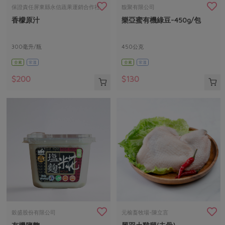
畜產肉類
水產
廚房瑜伽
保證責任屏東縣永信蔬果運銷合作社
馥聚有限公司
合作25-經典快閃最後一週
香檬原汁
樂亞蜜有機綠豆-450g/包
水畜加工品
料理方式
產品檢驗
合作25-精選產品第四彈
關注議題
烘焙．點心
自主把關
300毫升/瓶
450公克
合作25-精選產品第三彈
調理食材・點心
減硝酸鹽
惜食
醬料
全素
常溫
全素
常溫
檢驗報告
更多當季產品
調味醬料/南北貨
烘焙
非基改運動
支持本土農糧
湯品．鍋物
$200
$130
硝酸鹽檢驗
休閒零嘴
沖泡飲品
廢核運動
能源議題
漬物
議題活動
保健食品
減添加物
減塑減廢
涼拌沙拉
社員權益
主婦聯盟X樂齡網特約優惠案
公益金
食農教育
飲品
居家好物
合作社法規
30%rPET紅烏龍茶
更多議題
美妝保養
個人清潔
社務專區
2024農業發展計畫年度報告
主題食譜
生活者e週報
家庭清潔
織品
選舉專區
更多議題活動
異國料理
日用品
圖書禮品
綠主張月刊
年菜食譜
防災用品
最新消息
把最好的台灣味帶回家！
穀盛股份有限公司
元榆畜牧場-陳立言
典藏閱覽室
養身食補