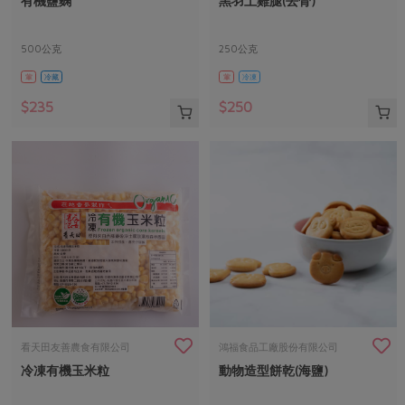
有機鹽麴
黑羽土雞腿(去骨)
媒體報導
最新產品
節慶大餐
下載專區
500公克
250公克
優惠專區
葷
冷藏
葷
冷凍
高麗菜海鮮煎餅
地區活動
素食專區
$235
$250
社務會議
地區活動
樂齡友善
活動報下載
看天田友善農食有限公司
鴻福食品工廠股份有限公司
冷凍有機玉米粒
動物造型餅乾(海鹽)