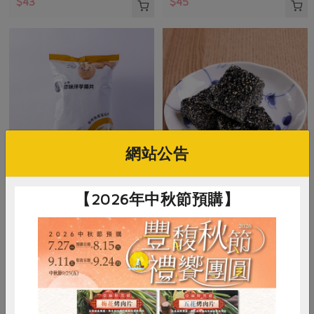
$43
$45
網站公告
鴻福食品工廠股份有限公司
主惠實業股份有限公司
【2026年中秋節預購】
原味洋芋捲片-50g
黑芝麻麥芽軟糖-240g
50公克
240公克
全素
常溫
全素
常溫
$28
$140