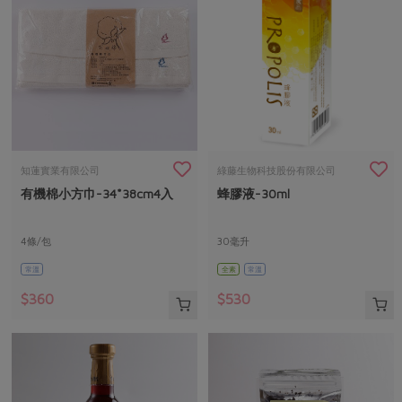
知蓮實業有限公司
綠藤生物科技股份有限公司
有機棉小方巾-34*38cm4入
蜂膠液-30ml
4條/包
30毫升
常溫
全素
常溫
$360
$530