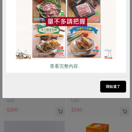
惜食
RPET
食譜
減硝酸鹽
雞蛋
食安
共同購買
查看完整內容..
知蓮實業有限公司
知蓮實業有限公司
有機棉手巾-23*25cm4入
有機棉中毛巾-34*76cm2入
我知道了
4條/包
2條/包
常溫
常溫
$200
$330