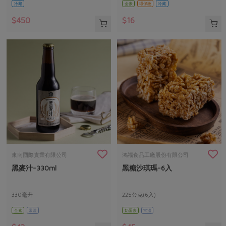
冷藏
全素
環保級
冷藏
$450
$16
東南國際實業有限公司
鴻福食品工廠股份有限公司
黑麥汁-330ml
黑糖沙琪瑪-6入
330毫升
225公克(6入)
全素
常溫
奶蛋素
常溫