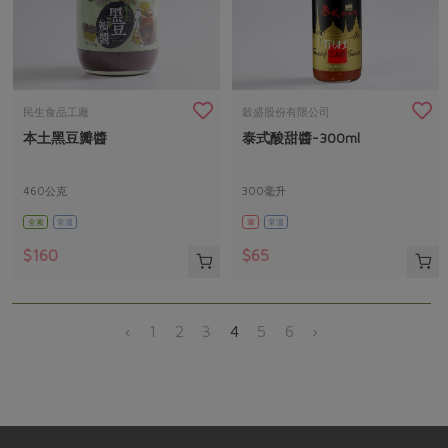
民生食品工廠
穀盛股份有限公司
本土黑豆瓣醬
泰式酸甜醬-300ml
460公克
300毫升
全素
常溫
葷
常溫
$160
$65
‹
1
2
3
4
5
6
›