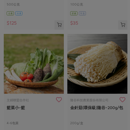
500公克
100公克
全素
冷凍
奶素
常溫
$125
$35
主婦聯盟合作社
隆谷科技農業股份有限公司
籃菜小-籃
金針菇(環保級)隆谷-200g/包
4-6包菜
200g/盒