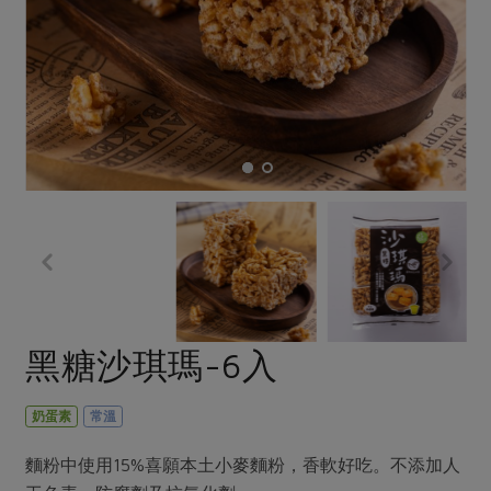
畜產肉類
水產
廚房瑜伽
合作25-經典快閃最後一週
水畜加工品
料理方式
產品檢驗
合作25-精選產品第四彈
關注議題
烘焙．點心
自主把關
合作25-精選產品第三彈
調理食材・點心
減硝酸鹽
惜食
醬料
檢驗報告
更多當季產品
調味醬料/南北貨
烘焙
非基改運動
支持本土農糧
湯品．鍋物
硝酸鹽檢驗
休閒零嘴
沖泡飲品
廢核運動
能源議題
漬物
議題活動
保健食品
減添加物
減塑減廢
涼拌沙拉
社員權益
主婦聯盟X樂齡網特約優惠案
公益金
食農教育
飲品
居家好物
合作社法規
30%rPET紅烏龍茶
更多議題
美妝保養
個人清潔
社務專區
2024農業發展計畫年度報告
黑糖沙琪瑪-6入
主題食譜
生活者e週報
家庭清潔
織品
選舉專區
更多議題活動
異國料理
日用品
圖書禮品
奶蛋素
常溫
綠主張月刊
年菜食譜
防災用品
最新消息
把最好的台灣味帶回家！
麵粉中使用15%喜願本土小麥麵粉，香軟好吃。不添加人
典藏閱覽室
養身食補