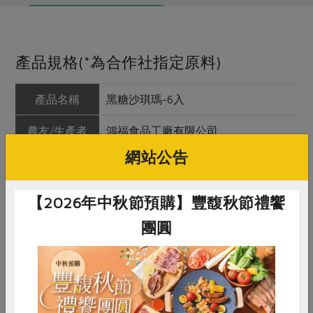
產品規格(*為合作社指定原料)
產品名稱
黑糖沙琪瑪-6入
農友/生產者
鴻福食品工廠有限公司
網站公告
產地/原產地
台灣
淨重/數量
225公克(6入)
【2026年中秋節預購】豐馥秋節禮饗
內容物
麵粉、麥芽糖、棕櫚油、黑糖、雞
團圓
蛋、台灣本土全麥粉、奶粉、膨脹劑
(碳酸氫鈉)、食鹽
保存條件
陰涼乾燥處未開封可保存9個月
惜食
RPET
食譜
減硝酸鹽