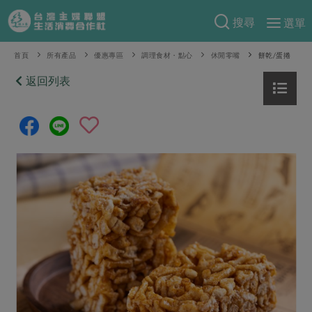
搜尋
選單
產品分類
首頁
所有產品
優惠專區
調理食材・點心
休閒零嘴
餅乾/蛋捲
當季蔬果
返回列表
食譜料理
一籃菜
當令水果
食材
特別企畫
芽苗類
蕈菇類
米食
預購活動
綠主張
辛香料類
麵食
把最好的台灣味帶回家！
觀點文章
關於合作社
肉食
奶蛋豆・五穀
防災用品預購圓滿結束
主婦食堂
一籃菜真心話
海鮮
蛋
乳製品
認識合作社
重要公告
2026年端午節預購圓滿結束
社內大小事
合作聯合國
常備菜
豆製品
米麵雜糧
關於我們
更多預購活動
產品故事
生活提案
蔬食
合作社組織
肉品・水產
樂齡生活
親子食育
蛋料理
當季產品
員工與求才