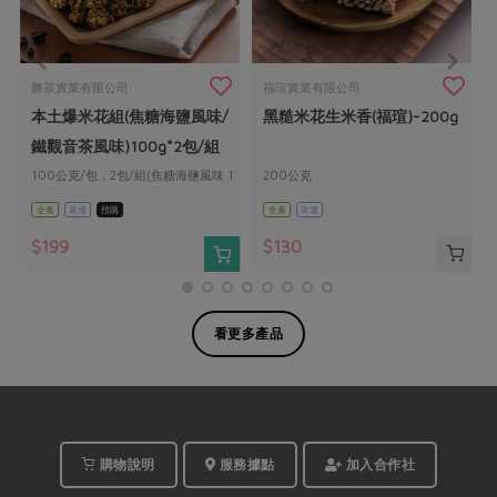
舞茶實業有限公司
福瑄實業有限公司
g
本土爆米花組(焦糖海鹽風味/
黑糙米花生米香(福瑄)-200g
鐵觀音茶風味)100g*2包/組
100公克/包，2包/組(焦糖海鹽風味 1
200公克
包+鐵觀音茶風味 1 包)
全素
常溫
預購
全素
常溫
$199
$130
看更多產品
購物說明
服務據點
加入合作社