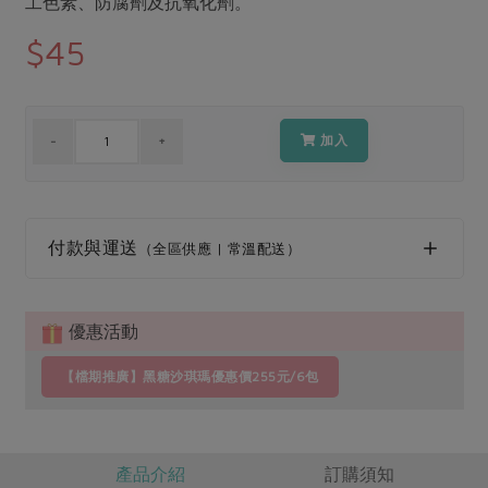
工色素、防腐劑及抗氧化劑。
媒體報導
最新產品
節慶大餐
$45
下載專區
優惠專區
高麗菜海鮮煎餅
地區活動
素食專區
加入
社務會議
地區活動
樂齡友善
活動報下載
付款與運送
（全區供應 | 常溫配送）
優惠活動
【檔期推廣】黑糖沙琪瑪優惠價255元/6包
產品介紹
訂購須知