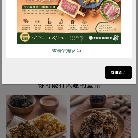
產品說明
麵粉中使用15%本土全麥粉，不添加
雞蛋
食安
共同購買
人工色素與防腐劑
注意事項
本品含有麩質的穀類、蛋與牛奶製
品，且生產製程廠房，其設備或生產
管線有處理堅果種子類，對其過敏者
請勿食用
查看完整內容..
我知道了
你可能有興趣的產品