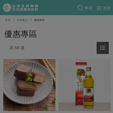
搜尋
選單
產品分類
首頁
所有產品
優惠專區
當季蔬果
食譜料理
優惠專區
一籃菜
當令水果
食材
特別企畫
芽苗類
共 58 項
蕈菇類
米食
預購活動
綠主張
辛香料類
麵食
把最好的台灣味帶回家！
觀點文章
關於合作社
肉食
奶蛋豆・五穀
防災用品預購圓滿結束
主婦食堂
一籃菜真心話
海鮮
蛋
乳製品
認識合作社
重要公告
2026年端午節預購圓滿結束
社內大小事
合作聯合國
常備菜
豆製品
米麵雜糧
關於我們
更多預購活動
產品故事
生活提案
蔬食
合作社組織
肉品・水產
樂齡生活
親子食育
蛋料理
當季產品
員工與求才