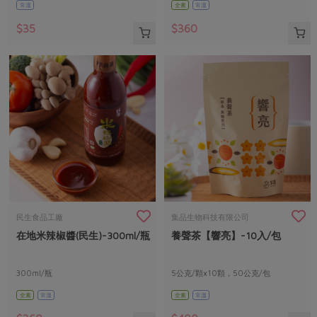
常溫
全素
常溫
$35
$360
民生食品工廠
集品生物科技有限公司
在地米辣椒醬(民生)-300ml/瓶
養聲茶【響亮】-10入/包
300ml/瓶
5公克/顆x10顆，50公克/包
全素
常溫
全素
常溫