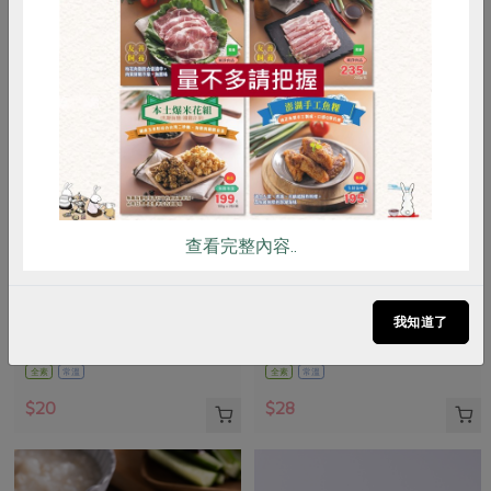
惜食
RPET
食譜
減硝酸鹽
雞蛋
食安
共同購買
查看完整內容..
正康食品有限公司
青葉食品工業股份有限公司
Jacksoy黑豆奶330ml
滷雪蓮子(青葉)-170g
我知道了
330毫升
160公克(含固形量100公克)
全素
常溫
全素
常溫
$20
$28