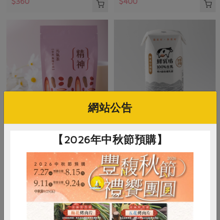
$360
$400
網站公告
集品生物科技有限公司
慕渴股份有限公司
【2026年中秋節預購】
元氣茶【精神】-10入/包
鮮乳坊100%生乳保久乳
5公克/顆x10顆，50公克/包
200毫升/瓶
全素
常溫
奶素
常溫
$480
$38