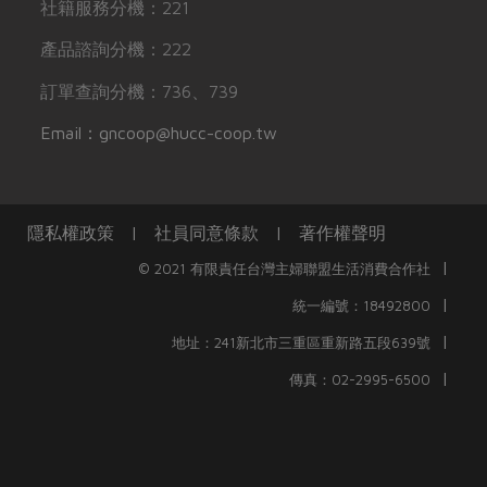
社籍服務分機：221
產品諮詢分機：222
訂單查詢分機：736、739
Email：gncoop@hucc-coop.tw
隱私權政策
|
社員同意條款
|
著作權聲明
|
© 2021 有限責任台灣主婦聯盟生活消費合作社
|
統一編號：18492800
|
地址：241新北市三重區重新路五段639號
|
傳真：02-2995-6500