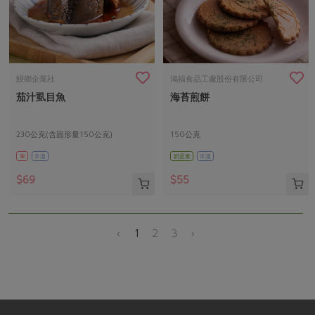
鰻鄉企業社
鴻福食品工廠股份有限公司
茄汁虱目魚
海苔煎餅
230公克(含固形量150公克)
150公克
葷
常溫
奶蛋素
常溫
$69
$55
‹
1
2
3
›