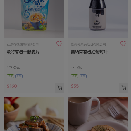
正原有機國際有限公司
臺灣可果美股份有限公司
歐特有機十穀麥片
奧納芮有機紅葡萄汁
500公克
295 毫升
全素
常溫
全素
常溫
$160
$55