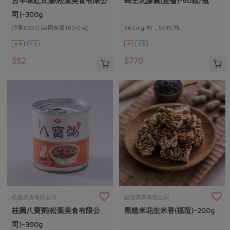
古早味紅豆湯(松葉美食有限公
蜂王乳膠囊(昱倫)-60顆/瓶
媒體報導
最新產品
節慶大餐
司)-300g
下載專區
淨重300公克(固形量180公克)
560mg/粒，60粒/瓶
優惠專區
全素
常溫
葷
常溫
高麗菜海鮮煎餅
地區活動
素食專區
$52
$770
社務會議
地區活動
樂齡友善
活動報下載
松葉美食有限公司
福瑄實業有限公司
桂圓八寶粥(松葉美食有限公
黑糙米花生米香(福瑄)-200g
司)-300g