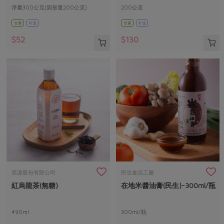
淨重300公克(固形量200公克)
200公克
全素
常溫
全素
常溫
$52
$130
席源股份有限公司
民生食品工廠
紅烏龍茶(無糖)
在地米醬油膏(民生)-300ml/瓶
490ml
300ml/瓶