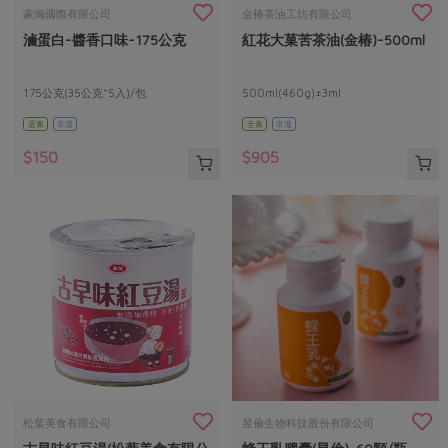
畜產肉類
水產
廚房瑜伽
豪瀚國際有限公司
金椿茶油工坊有限公司
傳到心坎裡，誠心又澎派
滷蛋白-醬香口味-175公克
紅花大菓苦茶油(金椿)-500ml
水畜加工品
料理方式
產品檢驗
合作25-經典快閃最後一週
關注議題
烘焙．點心
自主把關
175公克(35公克*5入)/包
500ml(460g)±3ml
合作25-精選產品第四彈
調理食材・點心
減硝酸鹽
惜食
醬料
蛋素
常溫
全素
常溫
檢驗報告
更多當季產品
調味醬料/南北貨
烘焙
非基改運動
支持本土農糧
湯品．鍋物
$150
$905
硝酸鹽檢驗
休閒零嘴
沖泡飲品
廢核運動
能源議題
漬物
議題活動
保健食品
減添加物
減塑減廢
涼拌沙拉
社員權益
主婦聯盟X樂齡網特約優惠案
公益金
食農教育
飲品
居家好物
合作社法規
30%rPET紅烏龍茶
更多議題
美妝保養
個人清潔
社務專區
2024農業發展計畫年度報告
主題食譜
生活者e週報
家庭清潔
織品
選舉專區
更多議題活動
異國料理
日用品
圖書禮品
綠主張月刊
年菜食譜
防災用品
最新消息
傳到心坎裡，誠心又澎派
松葉美食有限公司
昱倫生物科技股份有限公司
典藏閱覽室
養身食補