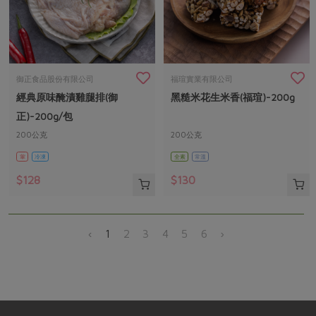
御正食品股份有限公司
福瑄實業有限公司
經典原味醃漬雞腿排(御
黑糙米花生米香(福瑄)-200g
正)-200g/包
200公克
200公克
葷
冷凍
全素
常溫
$128
$130
‹
1
2
3
4
5
6
›