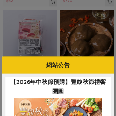
$52
$770
網站公告
米棋食品有限公司
米棋食品有限公司
好事成雙紅龜粿-紅豆/花生(米
菜脯米草仔粿(米棋)-300g/3入
【2026年中秋節預購】豐馥秋節禮饗
棋)-480g/6入
團圓
480g/6入(紅豆口味*3+花生口味*3)
300公克(100公克x3入)
奶素
冷凍
葷
冷凍
$270
$135