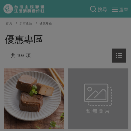
搜尋
選單
產品分類
首頁
所有產品
優惠專區
當季蔬果
食譜料理
優惠專區
一籃菜
當令水果
食材
特別企畫
芽苗類
共 103 項
蕈菇類
米食
預購活動
綠主張
辛香料類
麵食
把最好的台灣味帶回家！
觀點文章
關於合作社
肉食
奶蛋豆・五穀
防災用品預購圓滿結束
主婦食堂
一籃菜真心話
海鮮
蛋
乳製品
認識合作社
重要公告
2026年端午節預購圓滿結束
社內大小事
合作聯合國
常備菜
豆製品
米麵雜糧
關於我們
更多預購活動
產品故事
生活提案
蔬食
合作社組織
肉品・水產
樂齡生活
親子食育
蛋料理
當季產品
員工與求才