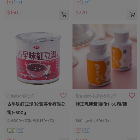
葷
冷凍
葷
冷凍
$150
$270
松葉美食有限公司
昱倫生物科技股份有限公司
古早味紅豆湯(松葉美食有限公
蜂王乳膠囊(昱倫)-60顆/瓶
司)-300g
淨重300公克(固形量180公克)
560mg/粒，60粒/瓶
全素
常溫
葷
常溫