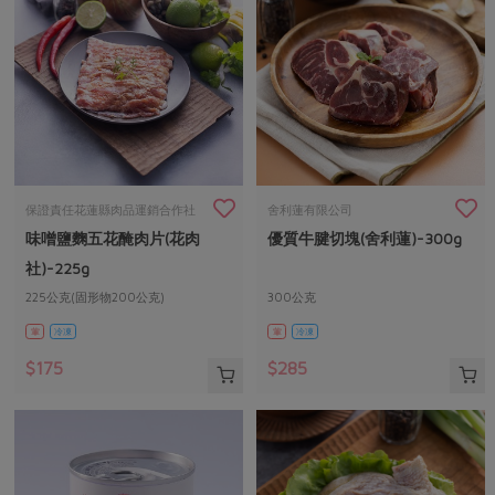
保證責任花蓮縣肉品運銷合作社
舍利蓮有限公司
味噌鹽麴五花醃肉片(花肉
優質牛腱切塊(舍利蓮)-300g
社)-225g
225公克(固形物200公克)
300公克
葷
冷凍
葷
冷凍
$175
$285