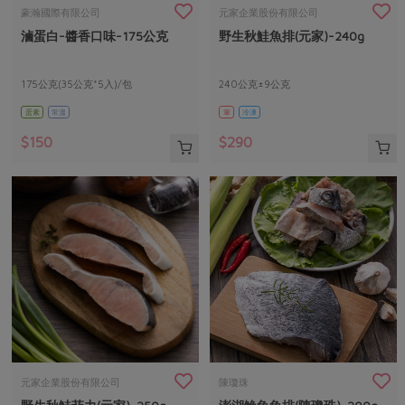
畜產肉類
水產
廚房瑜伽
豪瀚國際有限公司
元家企業股份有限公司
傳到心坎裡，誠心又澎派
滷蛋白-醬香口味-175公克
野生秋鮭魚排(元家)-240g
水畜加工品
料理方式
產品檢驗
合作25-經典快閃最後一週
關注議題
烘焙．點心
自主把關
175公克(35公克*5入)/包
240公克±9公克
合作25-精選產品第四彈
調理食材・點心
減硝酸鹽
惜食
醬料
蛋素
常溫
葷
冷凍
檢驗報告
更多當季產品
調味醬料/南北貨
烘焙
非基改運動
支持本土農糧
湯品．鍋物
$150
$290
硝酸鹽檢驗
休閒零嘴
沖泡飲品
廢核運動
能源議題
漬物
議題活動
保健食品
減添加物
減塑減廢
涼拌沙拉
社員權益
主婦聯盟X樂齡網特約優惠案
公益金
食農教育
飲品
居家好物
合作社法規
30%rPET紅烏龍茶
更多議題
美妝保養
個人清潔
社務專區
2024農業發展計畫年度報告
主題食譜
生活者e週報
家庭清潔
織品
選舉專區
更多議題活動
異國料理
日用品
圖書禮品
綠主張月刊
年菜食譜
防災用品
最新消息
傳到心坎裡，誠心又澎派
元家企業股份有限公司
陳瓊珠
典藏閱覽室
養身食補