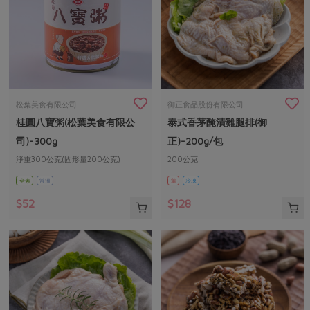
松葉美食有限公司
御正食品股份有限公司
桂圓八寶粥(松葉美食有限公
泰式香茅醃漬雞腿排(御
司)-300g
正)-200g/包
淨重300公克(固形量200公克)
200公克
全素
常溫
葷
冷凍
$52
$128