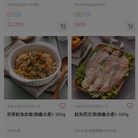
1000公克(51-60粒)
500ml(460g)±3ml
葷
冷凍
全素
常溫
$2,200
$905
御鑫水產企業有限公司
御鑫水產企業有限公司
奶香鮭魚炊飯(御鑫水產)-250g
鮭魚西京漬(御鑫水產)-320g
250公克
320公克(含固形量240公克)