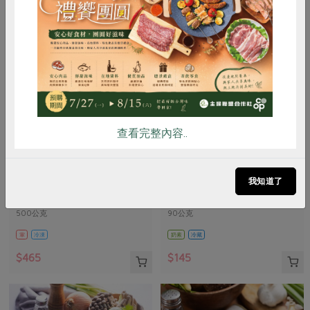
惜食
RPET
食譜
減硝酸鹽
雞蛋
食安
共同購買
查看完整內容..
舍利蓮有限公司
峻鼎食品股份有限公司
優質牛腱肉(單塊)(舍利
本土發酵奶油(無鹽)
我知道了
蓮)-500g
500公克
90公克
葷
冷凍
奶素
冷藏
$465
$145