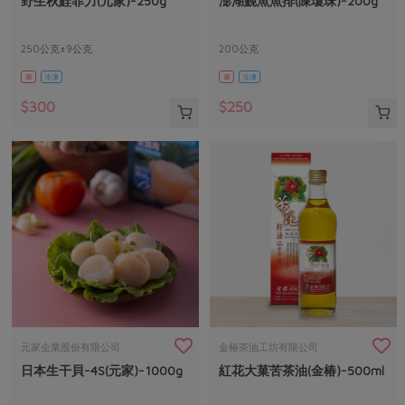
野生秋鮭菲力(元家)-250g
澎湖鮸魚魚排(陳瓊珠)-200g
媒體報導
最新產品
節慶大餐
下載專區
250公克±9公克
200公克
優惠專區
葷
冷凍
葷
冷凍
高麗菜海鮮煎餅
地區活動
素食專區
$300
$250
社務會議
地區活動
樂齡友善
活動報下載
元家企業股份有限公司
金椿茶油工坊有限公司
日本生干貝-4S(元家)-1000g
紅花大菓苦茶油(金椿)-500ml