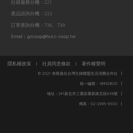
社籍服務分機：221
產品諮詢分機：222
訂單查詢分機：736、739
Email：gncoop@hucc-coop.tw
隱私權政策
|
社員同意條款
|
著作權聲明
|
© 2021 有限責任台灣主婦聯盟生活消費合作社
|
統一編號：18492800
|
地址：241新北市三重區重新路五段639號
|
傳真：02-2995-6500