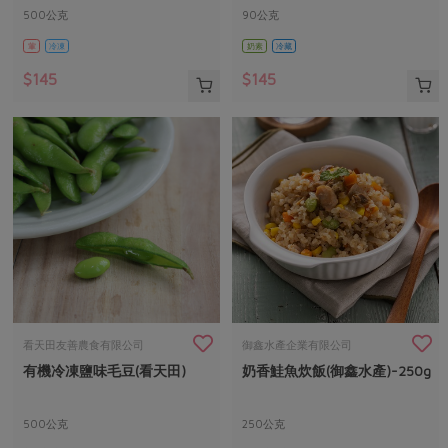
500公克
90公克
葷
冷凍
奶素
冷藏
$145
$145
看天田友善農食有限公司
御鑫水產企業有限公司
有機冷凍鹽味毛豆(看天田)
奶香鮭魚炊飯(御鑫水產)-250g
500公克
250公克