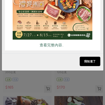
惜食
RPET
食譜
減硝酸鹽
雞蛋
食安
共同購買
查看完整內容..
力象股份有限公司
維聖發企業有限公司
有機黑棗乾(去籽)
杏仁角海苔脆片(維聖發)-120g
我知道了
200公克
120公克
全素
常溫
全素
常溫
$165
$170