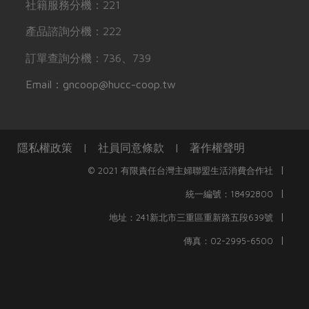
社籍服務分機：221
產品諮詢分機：222
訂單查詢分機：736、739
Email：gncoop@hucc-coop.tw
隱私權政策
|
社員同意條款
|
著作權聲明
|
© 2021 有限責任台灣主婦聯盟生活消費合作社
|
統一編號：18492800
|
地址：241新北市三重區重新路五段639號
|
傳真：02-2995-6500