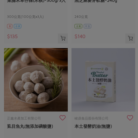
菜脯米草仔粿(米棋)-300g/3入
黑芝麻麥芽軟糖-240g
媒體報導
最新產品
節慶大餐
下載專區
300公克(100公克x3入)
240公克
優惠專區
葷
冷凍
全素
常溫
高麗菜海鮮煎餅
地區活動
素食專區
$135
$140
社務會議
地區活動
樂齡友善
活動報下載
正鑫水產加工有限公司
峻鼎食品股份有限公司
虱目魚丸(無添加磷酸鹽)
本土發酵奶油(無鹽)