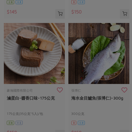
全素
冷凍
葷
冷凍
$145
$150
豪瀚國際有限公司
張博仁
滷蛋白-醬香口味-175公克
海水金目鱸魚(張博仁)-300g
175公克(35公克*5入)/包
300公克
蛋素
常溫
葷
冷凍