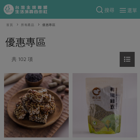
搜尋
選單
產品分類
首頁
所有產品
優惠專區
當季蔬果
食譜料理
優惠專區
一籃菜
當令水果
食材
特別企畫
芽苗類
共 102 項
蕈菇類
米食
預購活動
綠主張
辛香料類
麵食
把最好的台灣味帶回家！
觀點文章
關於合作社
肉食
奶蛋豆・五穀
防災用品預購圓滿結束
主婦食堂
一籃菜真心話
海鮮
蛋
乳製品
認識合作社
重要公告
2026年端午節預購圓滿結束
社內大小事
合作聯合國
常備菜
豆製品
米麵雜糧
關於我們
更多預購活動
產品故事
生活提案
蔬食
合作社組織
肉品・水產
樂齡生活
親子食育
蛋料理
當季產品
員工與求才