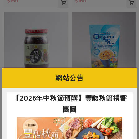
$150
$160
網站公告
民生食品工廠
正原有機國際有限公司
本土黑豆瓣醬
歐特有機十穀麥片
【2026年中秋節預購】豐馥秋節禮饗
團圓
460公克
500公克
全素
常溫
全素
常溫
$160
$160