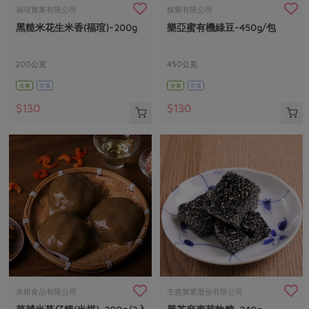
畜產肉類
水產
廚房瑜伽
福瑄實業有限公司
馥聚有限公司
合作25-經典快閃最後一週
黑糙米花生米香(福瑄)-200g
樂亞蜜有機綠豆-450g/包
水畜加工品
料理方式
產品檢驗
合作25-精選產品第四彈
關注議題
烘焙．點心
自主把關
200公克
450公克
合作25-精選產品第三彈
調理食材・點心
減硝酸鹽
惜食
醬料
全素
常溫
全素
常溫
檢驗報告
更多當季產品
調味醬料/南北貨
烘焙
非基改運動
支持本土農糧
湯品．鍋物
$130
$130
硝酸鹽檢驗
休閒零嘴
沖泡飲品
廢核運動
能源議題
漬物
議題活動
保健食品
減添加物
減塑減廢
涼拌沙拉
社員權益
主婦聯盟X樂齡網特約優惠案
公益金
食農教育
飲品
居家好物
合作社法規
30%rPET紅烏龍茶
更多議題
美妝保養
個人清潔
社務專區
2024農業發展計畫年度報告
主題食譜
生活者e週報
家庭清潔
織品
選舉專區
更多議題活動
異國料理
日用品
圖書禮品
綠主張月刊
年菜食譜
防災用品
最新消息
把最好的台灣味帶回家！
米棋食品有限公司
主惠實業股份有限公司
典藏閱覽室
養身食補