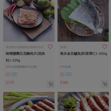
保證責任花蓮縣肉品運銷合作社
張博仁
味噌鹽麴五花醃肉片(花肉
海水金目鱸魚排(張博仁)-200g
社)-225g
225公克(固形物200公克)
200公克
葷
冷凍
葷
冷凍
$175
$185