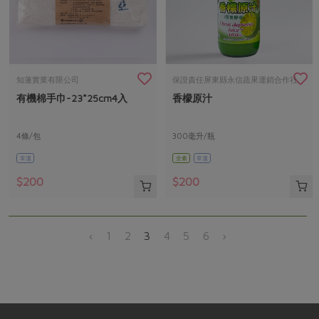
知蓮實業有限公司
保證責任屏東縣永信蔬果運銷合作社
有機棉手巾-23*25cm4入
香檬原汁
4條/包
300毫升/瓶
常溫
全素
常溫
$200
$200
‹
1
2
3
4
5
6
›