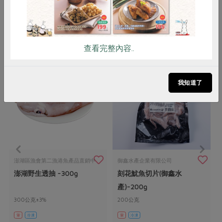
你可能有興趣的產品
查看完整內容..
我知道了
澎湖區漁會第二漁港魚產品直銷中
御鑫水產企業有限公司
澎湖野生透抽 -300g
刻花魷魚切片(御鑫水
心
產)-200g
300公克±3%
200公克
葷
冷凍
葷
冷凍