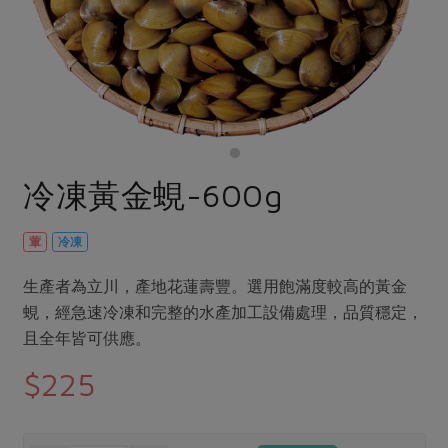
畜產肉類
水產
廚房瑜伽
傳到心坎裡，誠心又澎派
水畜加工品
料理方式
產品檢驗
合作25-經典快閃最後一週
關注議題
烘焙．點心
自主把關
合作25-精選產品第四彈
調理食材・點心
減硝酸鹽
惜食
醬料
檢驗報告
更多當季產品
調味醬料/南北貨
烘焙
非基改運動
支持本土農糧
湯品．鍋物
硝酸鹽檢驗
休閒零嘴
沖泡飲品
廢核運動
能源議題
冷凍黃金蜆-600g
漬物
議題活動
保健食品
減添加物
減塑減廢
涼拌沙拉
社員權益
主婦聯盟X樂齡網特約優惠案
葷
冷凍
公益金
食農教育
飲品
居家好物
合作社法規
30%rPET紅烏龍茶
更多議題
生產者為立川，產地花蓮壽豐。選用飽滿度較高的黃金
美妝保養
個人清潔
社務專區
2024農業發展計畫年度報告
蜆，經急速冷凍和完整的水產加工設備處理，品質穩定，
主題食譜
生活者e週報
且全年皆可供應。
家庭清潔
織品
選舉專區
更多議題活動
異國料理
$225
日用品
圖書禮品
綠主張月刊
年菜食譜
防災用品
最新消息
傳到心坎裡，誠心又澎派
典藏閱覽室
養身食補