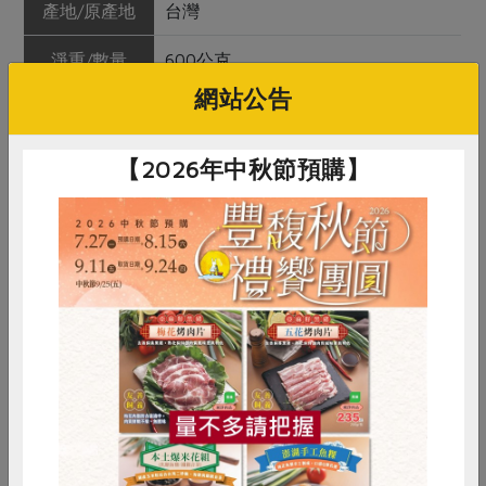
產地/原產地
台灣
淨重/數量
600公克
網站公告
內容物
黃金蜆
保存條件
冷凍未開封可保存1年
【2026年中秋節預購】
產品說明
選用飽滿度較高的黃金蜆，經完善的
水產加工設備處理，品質穩定
調理方式
免吐沙，不拆袋浸水解凍約10分鐘，
並盡快烹調以確保鮮度與美味，切勿
重複解凍或冷藏解凍。最適合煮湯或
蒸蜆精。
惜食
RPET
食譜
減硝酸鹽
雞蛋
食安
共同購買
注意事項
本品含有螺貝類，對其過敏者請勿食
用