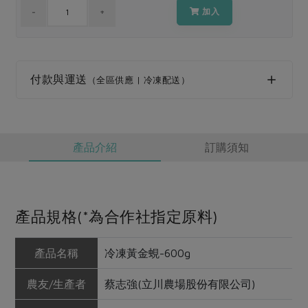
媒體報導
最新產品
加入
節慶大餐
下載專區
優惠專區
高麗菜海鮮煎餅
地區活動
付款與運送
素食專區
（全區供應 | 冷凍配送）
社務會議
地區活動
樂齡友善
活動報下載
產品介紹
訂購須知
產品規格(*為合作社指定原料)
產品名稱
冷凍黃金蜆-600g
農友/生產者
蔡志強(立川農場股份有限公司)