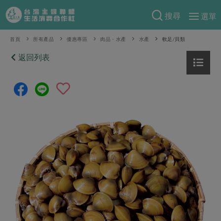
搜尋
選單
產品分類
首頁
所有產品
優惠專區
肉品・水產
水產
軟足/貝類
當季蔬果
返回列表
食譜料理
一籃菜
當令水果
食材
特別企畫
芽苗類
蕈菇類
米食
預購活動
綠主張
辛香料類
麵食
把最好的台灣味帶回家！
觀點文章
關於合作社
肉食
奶蛋豆・五穀
防災用品預購圓滿結束
主婦食堂
一籃菜真心話
海鮮
蛋
乳製品
認識合作社
重要公告
2026年端午節預購圓滿結束
社內大小事
合作聯合國
常備菜
豆製品
米麵雜糧
關於我們
更多預購活動
產品故事
生活提案
蔬食
合作社組織
肉品・水產
樂齡生活
親子食育
蛋料理
當季產品
員工與求才