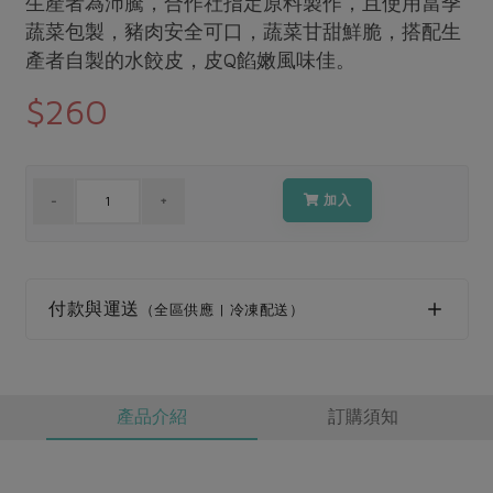
生產者為沛騰，合作社指定原料製作，且使用當季
媒體報導
最新產品
節慶大餐
蔬菜包製，豬肉安全可口，蔬菜甘甜鮮脆，搭配生
下載專區
產者自製的水餃皮，皮Q餡嫩風味佳。
優惠專區
$260
高麗菜海鮮煎餅
地區活動
素食專區
社務會議
地區活動
樂齡友善
活動報下載
加入
付款與運送
（全區供應 | 冷凍配送）
產品介紹
訂購須知