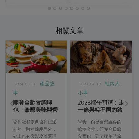
相關文章
產品故
社內大
2024-05-14
2023-04-10
事
小事
開發全齡食調理
2023端午預購：走
包 兼顧美味與營
一條與粽不同的路
養
合作社和漢典合作已逾
米食一向是台灣重要的
九年，除年節產品外，
飲食文化，即便今日飲
架上也有客製冷凍調理
食西化，到了端午時節