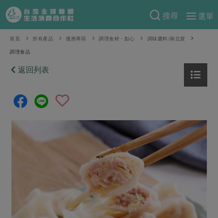
搜尋
選單
產品分類
首頁
所有產品
優惠專區
調理食材・點心
調味醬料/南北貨
調理食品
當季蔬果
食譜料理
返回列表
一籃菜
當令水果
食材
特別企畫
芽苗類
蕈菇類
米食
預購活動
綠主張
辛香料類
麵食
把最好的台灣味帶回家！
觀點文章
關於合作社
肉食
奶蛋豆・五穀
防災用品預購圓滿結束
主婦食堂
一籃菜真心話
海鮮
蛋
乳製品
認識合作社
重要公告
2026年端午節預購圓滿結束
社內大小事
合作聯合國
常備菜
豆製品
米麵雜糧
關於我們
更多預購活動
產品故事
生活提案
蔬食
合作社組織
肉品・水產
樂齡生活
親子食育
蛋料理
當季產品
員工與求才