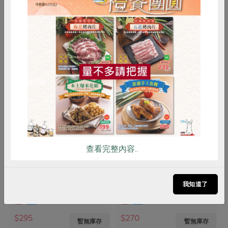
你可能有興趣的產品
惜食
RPET
食譜
減硝酸鹽
雞蛋
食安
共同購買
沛騰食品有限公司
沛騰食品有限公司
查看完整內容..
手工蘿蔔葉豬肉水餃-50粒
青江菜豬肉水餃-50粒
我知道了
1050公克/50粒
1050公克(50粒裝)
葷
冷凍
葷
冷凍
$295
$270
暫無庫存
暫無庫存