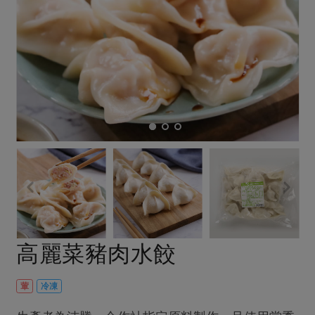
畜產肉類
水產
廚房瑜伽
傳到心坎裡，誠心又澎派
水畜加工品
料理方式
產品檢驗
合作25-經典快閃最後一週
關注議題
烘焙．點心
自主把關
合作25-精選產品第四彈
調理食材・點心
減硝酸鹽
惜食
醬料
檢驗報告
更多當季產品
調味醬料/南北貨
烘焙
非基改運動
支持本土農糧
湯品．鍋物
硝酸鹽檢驗
休閒零嘴
沖泡飲品
廢核運動
能源議題
漬物
議題活動
保健食品
減添加物
減塑減廢
涼拌沙拉
社員權益
主婦聯盟X樂齡網特約優惠案
公益金
食農教育
飲品
居家好物
合作社法規
30%rPET紅烏龍茶
更多議題
美妝保養
個人清潔
社務專區
2024農業發展計畫年度報告
主題食譜
生活者e週報
家庭清潔
織品
選舉專區
更多議題活動
高麗菜豬肉水餃
異國料理
日用品
圖書禮品
綠主張月刊
年菜食譜
葷
冷凍
防災用品
最新消息
傳到心坎裡，誠心又澎派
典藏閱覽室
養身食補