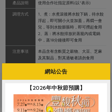
產品說明
使用合作社指定原料(以*表示)
調理方式
1、煮：水煮滾後將水餃下鍋，待水餃
浮起，即可關小火並加蓋，再燜一會
兒，等到水餃膨脹時，即可撈起食用
2、蒸：將水餃排放於蒸籠內或電鍋
中，蒸18分鐘後即可食用
注意事項
本品含有含麩質之穀物、大豆、芝麻
及其製品，對其過敏者請勿食用
網站公告
關鍵字
【2026年中秋節預購】
# 沛騰
# 即食料理
# 豬肉
# 水餃