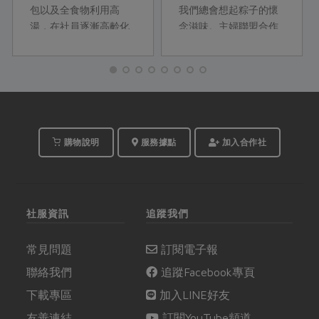
包以及全食物利用高
我們總會想起粽子的懷
湯，在社員逐漸高齡化
念滋味。主婦聯盟合作
的同時，接下來即將有
社透過計畫性消費，支
二種銀髮友善調理包洋
持台灣本土的農業和文
蔥燉牛肉與京醬燒肉上
化。
架，這次，先來了解這
二種調理包的背後故事
吧！
購物說明
服務據點
加入合作社
社服資訊
追蹤我們
常見問題
訂閱電子報
聯絡我們
追蹤Facebook專頁
下載專區
加入LINE好友
友善連結
訂閱YouTube頻道