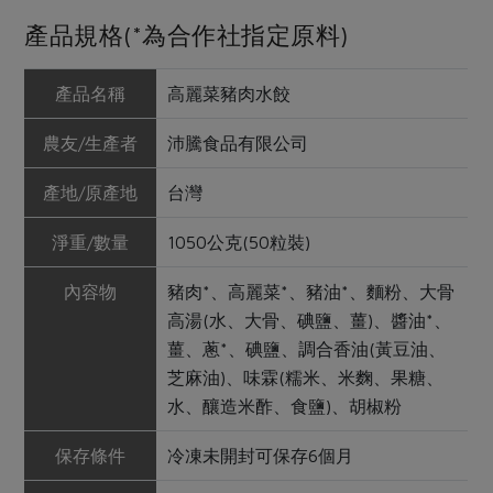
產品規格(*為合作社指定原料)
產品名稱
高麗菜豬肉水餃
農友/生產者
沛騰食品有限公司
產地/原產地
台灣
淨重/數量
1050公克(50粒裝)
內容物
豬肉*、高麗菜*、豬油*、麵粉、大骨
高湯(水、大骨、碘鹽、薑)、醬油*、
薑、蔥*、碘鹽、調合香油(黃豆油、
芝麻油)、味霖(糯米、米麴、果糖、
水、釀造米酢、食鹽)、胡椒粉
保存條件
冷凍未開封可保存6個月