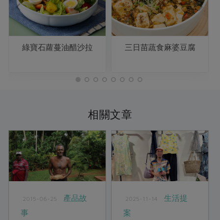
綠寶石蘿蔓油醋沙拉
三日苗蔬食麻婆豆腐
相關文章
產品故
生活提
2015-06-25
2025-11-14
事
案