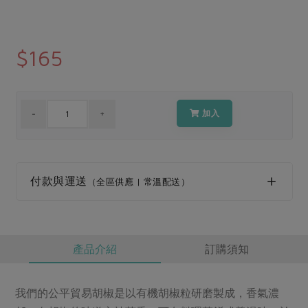
媒體報導
最新產品
節慶大餐
下載專區
優惠專區
$165
高麗菜海鮮煎餅
地區活動
素食專區
社務會議
地區活動
加入
樂齡友善
活動報下載
付款與運送
（全區供應 | 常溫配送）
產品介紹
訂購須知
我們的公平貿易胡椒是以有機胡椒粒研磨製成，香氣濃