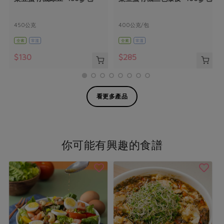
450公克
400公克/包
全素
常溫
全素
常溫
$130
$285
看更多產品
你可能有興趣的食譜