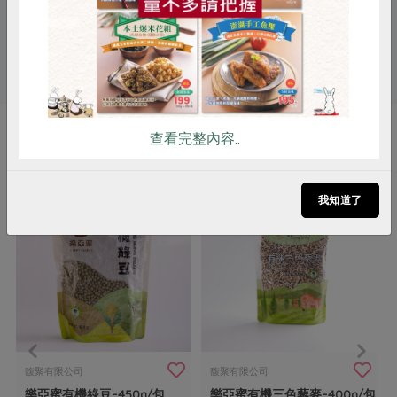
# 馥聚
# 白胡椒
# 公平貿易
# 調味料
# 胡椒粉
查看完整內容..
你可能有興趣的產品
我知道了
馥聚有限公司
馥聚有限公司
樂亞蜜有機綠豆-450g/包
樂亞蜜有機三色藜麥-400g/包