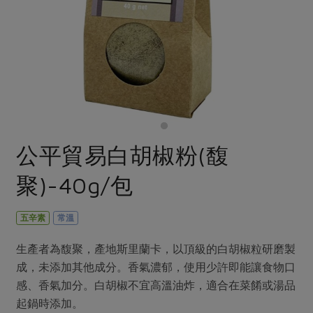
畜產肉類
水產
廚房瑜伽
合作25-經典快閃最後一週
水畜加工品
料理方式
產品檢驗
合作25-精選產品第四彈
關注議題
烘焙．點心
自主把關
合作25-精選產品第三彈
調理食材・點心
減硝酸鹽
惜食
醬料
檢驗報告
更多當季產品
調味醬料/南北貨
烘焙
非基改運動
支持本土農糧
湯品．鍋物
硝酸鹽檢驗
休閒零嘴
沖泡飲品
廢核運動
能源議題
漬物
議題活動
保健食品
減添加物
減塑減廢
公平貿易白胡椒粉(馥
涼拌沙拉
社員權益
主婦聯盟X樂齡網特約優惠案
公益金
食農教育
聚)-40g/包
飲品
居家好物
合作社法規
30%rPET紅烏龍茶
更多議題
美妝保養
個人清潔
社務專區
2024農業發展計畫年度報告
五辛素
常溫
主題食譜
生活者e週報
家庭清潔
織品
選舉專區
更多議題活動
生產者為馥聚，產地斯里蘭卡，以頂級的白胡椒粒研磨製
異國料理
日用品
圖書禮品
成，未添加其他成分。香氣濃郁，使用少許即能讓食物口
綠主張月刊
年菜食譜
感、香氣加分。白胡椒不宜高溫油炸，適合在菜餚或湯品
防災用品
最新消息
把最好的台灣味帶回家！
起鍋時添加。
典藏閱覽室
養身食補