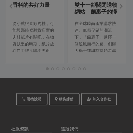
香料的共好力量
雙十一卻關閉購物
網站 繭裹子的慢
時尚革命
從小就很喜歡肉桂，可
在全球時尚產業講求快
能與那時候雜貨店賣的
速、低價促銷的潮流
肉桂紙片有關吧，在物
下，「繭裹子」選擇一
資缺乏的時期，紙片放
條逆風而行的路。創辦
在口中總是嚼不盡似
人楊士翔與蔡宜穎每年
的；就像是成人後通往
親赴產地拜訪夥伴，與
孩童時期的一道祕境，
印度、孟加拉、尼泊爾
循著這一種氣味，二○一
等二十多個國家的公平
四年七月，馥聚與主婦
貿易組織合作，從源頭
聯盟合作社一行...
關心布料生產與傳統印
染織布工藝，堅持永續
與人道價值，緩慢而踏
購物說明
服務據點
加入合作社
實地走著屬於自己的時
尚路徑。
社服資訊
追蹤我們