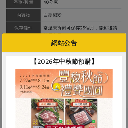
淨重/數量
40公克
內容物
白胡椒粉
保存條件
常溫未拆封可保存25個月，開封後請
儘早食用
網站公告
產品說明
產地斯里蘭卡，以頂級的白胡椒粒研
磨製成，未添加其他成分。香氣濃
【2026年中秋節預購】
郁，使用少許即能讓食物口感、香氣
加分。
調理方式
白胡椒不宜高溫油炸，適合在菜餚或
湯品起鍋時添加。
惜食
RPET
食譜
減硝酸鹽
關鍵字
雞蛋
食安
共同購買