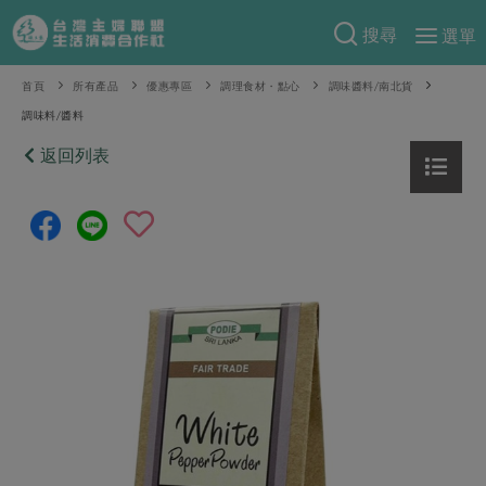
搜尋
選單
產品分類
首頁
所有產品
優惠專區
調理食材・點心
調味醬料/南北貨
調味料/醬料
當季蔬果
食譜料理
返回列表
一籃菜
當令水果
食材
特別企畫
芽苗類
蕈菇類
米食
預購活動
綠主張
辛香料類
麵食
把最好的台灣味帶回家！
觀點文章
關於合作社
肉食
奶蛋豆・五穀
防災用品預購圓滿結束
主婦食堂
一籃菜真心話
海鮮
蛋
乳製品
認識合作社
重要公告
2026年端午節預購圓滿結束
社內大小事
合作聯合國
常備菜
豆製品
米麵雜糧
關於我們
更多預購活動
產品故事
生活提案
蔬食
合作社組織
肉品・水產
樂齡生活
親子食育
蛋料理
當季產品
員工與求才