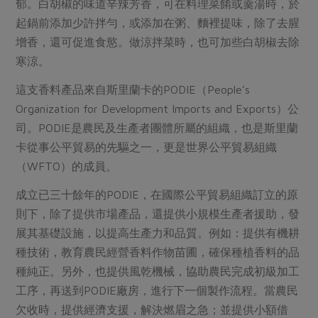
郁。白胡椒的味道辛辣芳香，可在料理菜餚或羹湯時，於
起鍋前添加少許拌勻，或添加在粥、麵裡提味，除了去腥
增香，還可促進食慾。做涼拌菜時，也可加些白胡椒去除
寒涼。
這支香料產品來自斯里蘭卡的PODIE（People’s
Organization for Development Imports and Exports）公
司。PODIE是農民及生產者團體所屬的組織，也是斯里蘭
卡從事公平貿易的先驅之一，更是世界公平貿易組織
（WFTO）的成員。
成立已三十餘年的PODIE，在國際公平貿易組織訂立的原
則下，除了提供市場產品，還提供小規模生產者援助，發
展其基礎設施，以提高生產力和品質。例如：提供有機耕
種技術，教育農民經營香料作物苗圃，確保種植香料的品
種純正。另外，也提供風乾機械，協助農民完成初級加工
工序，再送到PODIE廠房，進行下一個製作流程。當農民
欠收時，提供經濟支援，解決燃眉之急；並提供小額借