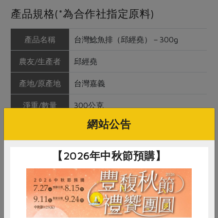
產品規格(*為合作社指定原料)
產品名稱
台灣鯰魚排（邱經堯）－300g
農友/生產者
邱經堯
產地/原產地
台灣嘉義
淨重/數量
300公克
網站公告
內容物
鯰魚
保存條件
冷凍未開封可保存12個月
【2026年中秋節預購】
產品說明
合作社消化不掉的虱目魚頭與蝦殼，
變成鯰魚的食物，落實食材零浪費的
永續發展目標。鯰魚排皮厚富含膠
質，肉質細、甜味足且Q彈。