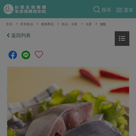
搜尋
選單
產品分類
首頁
所有產品
優惠專區
肉品・水產
水產
漁類
當季蔬果
返回列表
食譜料理
一籃菜
當令水果
食材
特別企畫
芽苗類
蕈菇類
米食
預購活動
綠主張
辛香料類
麵食
把最好的台灣味帶回家！
觀點文章
關於合作社
肉食
奶蛋豆・五穀
防災用品預購圓滿結束
主婦食堂
一籃菜真心話
海鮮
蛋
乳製品
認識合作社
重要公告
2026年端午節預購圓滿結束
社內大小事
合作聯合國
常備菜
豆製品
米麵雜糧
關於我們
更多預購活動
產品故事
生活提案
蔬食
合作社組織
肉品・水產
樂齡生活
親子食育
蛋料理
當季產品
員工與求才