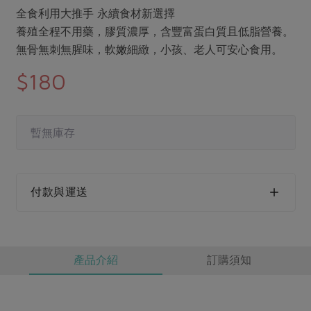
媒體報導
最新產品
全食利用大推手 永續食材新選擇
節慶大餐
下載專區
養殖全程不用藥，膠質濃厚，含豐富蛋白質且低脂營養。
優惠專區
無骨無刺無腥味，軟嫩細緻，小孩、老人可安心食用。
高麗菜海鮮煎餅
$180
地區活動
素食專區
社務會議
地區活動
樂齡友善
活動報下載
暫無庫存
付款與運送
產品介紹
訂購須知