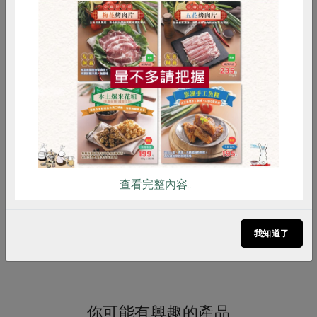
調理方式
1. 乾煎 - 魚排解凍後，在魚皮面劃上
刀花，並抹上薄鹽。以熱鍋冷油煎魚
惜食
RPET
食譜
減硝酸鹽
至兩面金黃，在魚肉最厚的地方測試
雞蛋
食安
共同購買
熟度，若筷子可以完全穿過即是熟
透。
2. 紅燒－將煎至7分熟的魚排盛起備
用，爆香蔥段、薑片、蒜頭、香菇、
辣椒片，再放入水、米酒、糖煮沸，
放入魚排紅燒。收汁後，先將魚盛
盤，再將湯汁勾芡淋上。
查看完整內容..
注意事項
本品含有魚類及其製品，對其過敏者
請勿食用
我知道了
你可能有興趣的產品