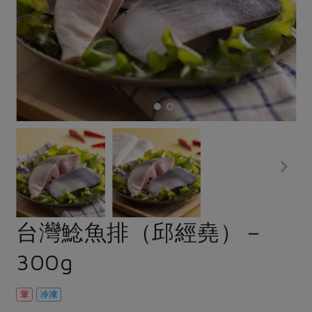
畜產肉類
水產
廚房瑜伽
傳到心坎裡，誠心又澎派
水畜加工品
料理方式
產品檢驗
合作25-經典快閃最後一週
關注議題
烘焙．點心
自主把關
合作25-精選產品第四彈
調理食材・點心
減硝酸鹽
惜食
醬料
檢驗報告
更多當季產品
調味醬料/南北貨
烘焙
非基改運動
支持本土農糧
湯品．鍋物
硝酸鹽檢驗
休閒零嘴
沖泡飲品
廢核運動
能源議題
漬物
議題活動
保健食品
減添加物
減塑減廢
涼拌沙拉
社員權益
主婦聯盟X樂齡網特約優惠案
公益金
食農教育
飲品
居家好物
合作社法規
30%rPET紅烏龍茶
更多議題
美妝保養
個人清潔
社務專區
2024農業發展計畫年度報告
台灣鯰魚排（邱經堯）－
主題食譜
生活者e週報
家庭清潔
織品
選舉專區
更多議題活動
300g
異國料理
日用品
圖書禮品
綠主張月刊
年菜食譜
防災用品
最新消息
傳到心坎裡，誠心又澎派
葷
冷凍
典藏閱覽室
養身食補