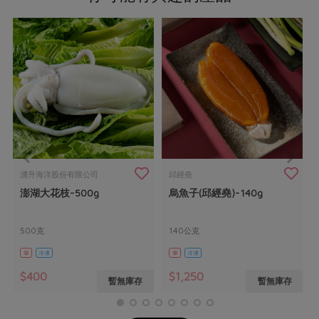
湧升海洋股份有限公司
邱經堯
澎湖大花枝-500g
烏魚子(邱經堯)-140g
500克
140公克
葷
冷凍
葷
冷凍
$400
$1,250
暫無庫存
暫無庫存