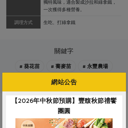
獨特風味，適合製成沙拉和綠拿鐵，
一次獲得多種營養。
調理方式
生吃、打綠拿鐵
關鍵字
# 葵花苗
# 蕎麥苗
# 永豐農場
# 芽菜
# 苜蓿芽
# 青花椰苗
網站公告
【2026年中秋節預購】豐馥秋節禮饗
你可能有興趣的產品
團圓