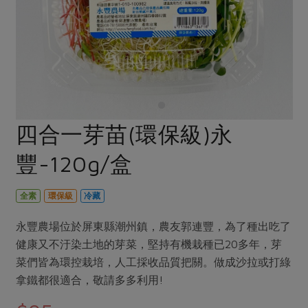
畜產肉類
水產
廚房瑜伽
合作25-經典快閃最後一週
水畜加工品
料理方式
產品檢驗
合作25-精選產品第四彈
關注議題
烘焙．點心
自主把關
合作25-精選產品第三彈
調理食材・點心
減硝酸鹽
惜食
醬料
檢驗報告
更多當季產品
調味醬料/南北貨
烘焙
非基改運動
支持本土農糧
湯品．鍋物
硝酸鹽檢驗
休閒零嘴
沖泡飲品
廢核運動
能源議題
四合一芽苗(環保級)永
漬物
議題活動
保健食品
減添加物
減塑減廢
涼拌沙拉
豐-120g/盒
社員權益
主婦聯盟X樂齡網特約優惠案
公益金
食農教育
飲品
居家好物
合作社法規
30%rPET紅烏龍茶
更多議題
全素
環保級
冷藏
美妝保養
個人清潔
社務專區
2024農業發展計畫年度報告
主題食譜
永豐農場位於屏東縣潮州鎮，農友郭連豐，為了種出吃了
生活者e週報
家庭清潔
織品
選舉專區
更多議題活動
健康又不汙染土地的芽菜，堅持有機栽種已20多年，芽
異國料理
日用品
圖書禮品
菜們皆為環控栽培，人工採收品質把關。做成沙拉或打綠
綠主張月刊
年菜食譜
拿鐵都很適合，敬請多多利用!
防災用品
最新消息
把最好的台灣味帶回家！
典藏閱覽室
養身食補