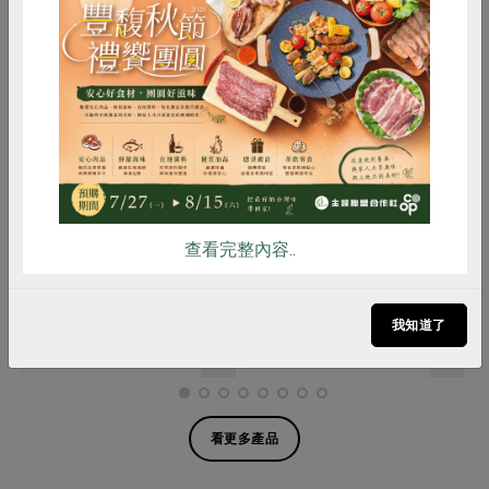
惜食
RPET
食譜
減硝酸鹽
雞蛋
食安
共同購買
永豐農業有限公司
永豐農業有限公司
盒
紫高芽(環保級)永豐-100g/盒
綠豆芽(環保級)永豐-200g/包
查看完整內容..
100公克
200g/包
全素
環保級
冷藏
全素
環保級
冷藏
我知道了
$97
$50
看更多產品