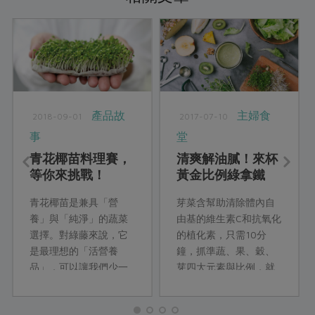
產品故
主婦食
2018-09-01
2017-07-10
事
堂
青花椰苗料理賽，
清爽解油膩！來杯
等你來挑戰！
黃金比例綠拿鐵
青花椰苗是兼具「營
芽菜含幫助清除體內自
養」與「純淨」的蔬菜
由基的維生素C和抗氧化
選擇。對綠藤來說，它
的植化素，只需10分
是最理想的「活營養
鐘，抓準蔬、果、穀、
品」，可以讓我們少一
芽四大元素與比例，就
些瓶瓶罐罐維他命丸，
能輕鬆打出營養又可口
少一些硝酸鹽的擔憂，
的綠拿鐵！...