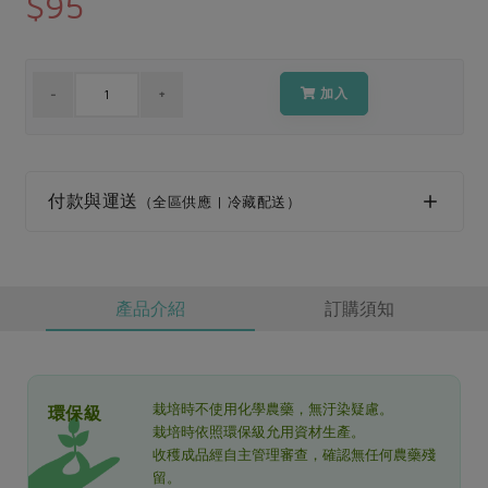
$95
媒體報導
最新產品
節慶大餐
下載專區
優惠專區
加入
高麗菜海鮮煎餅
地區活動
素食專區
社務會議
地區活動
樂齡友善
活動報下載
付款與運送
（全區供應 | 冷藏配送）
產品介紹
訂購須知
栽培時不使用化學農藥，無汙染疑慮。
環保級
栽培時依照環保級允用資材生產。
收穫成品經自主管理審查，確認無任何農藥殘
留。