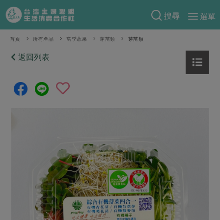
搜尋
選單
產品分類
首頁
所有產品
當季蔬果
芽苗類
芽苗類
當季蔬果
返回列表
食譜料理
一籃菜
當令水果
食材
特別企畫
芽苗類
蕈菇類
米食
預購活動
綠主張
辛香料類
麵食
把最好的台灣味帶回家！
觀點文章
關於合作社
肉食
奶蛋豆・五穀
防災用品預購圓滿結束
主婦食堂
一籃菜真心話
海鮮
蛋
乳製品
認識合作社
重要公告
2026年端午節預購圓滿結束
社內大小事
合作聯合國
常備菜
豆製品
米麵雜糧
關於我們
更多預購活動
產品故事
生活提案
蔬食
合作社組織
肉品・水產
樂齡生活
親子食育
蛋料理
當季產品
員工與求才