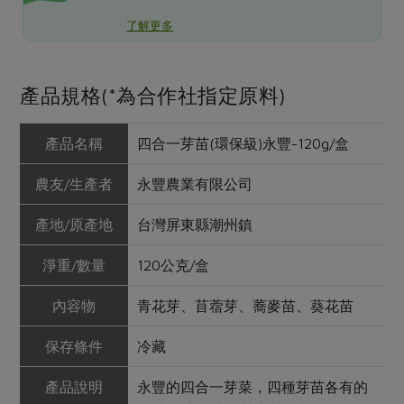
了解更多
產品規格(*為合作社指定原料)
產品名稱
四合一芽苗(環保級)永豐-120g/盒
農友/生產者
永豐農業有限公司
產地/原產地
台灣屏東縣潮州鎮
淨重/數量
120公克/盒
內容物
青花芽、苜蓿芽、蕎麥苗、葵花苗
保存條件
冷藏
產品說明
永豐的四合一芽菜，四種芽苗各有的