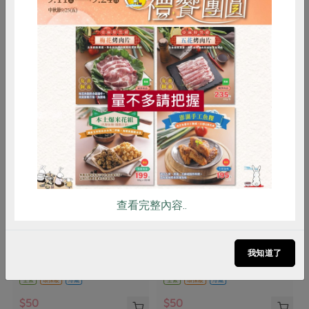
你可能有興趣的產品
惜食
RPET
食譜
減硝酸鹽
雞蛋
食安
共同購買
查看完整內容..
永豐農業有限公司
黃文章(新峰農場)
綠豆芽(環保級)永豐-200g/包
綠豆芽(環保級)新峰-200g/盒
我知道了
200g/包
200公克/盒
全素
環保級
冷藏
全素
環保級
冷藏
$50
$50