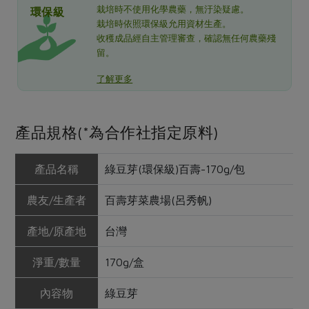
栽培時不使用化學農藥，無汙染疑慮。
環保級
栽培時依照環保級允用資材生產。
收穫成品經自主管理審查，確認無任何農藥殘
留。
了解更多
產品規格(*為合作社指定原料)
產品名稱
綠豆芽(環保級)百壽-170g/包
農友/生產者
百壽芽菜農場(呂秀帆)
產地/原產地
台灣
淨重/數量
170g/盒
內容物
綠豆芽