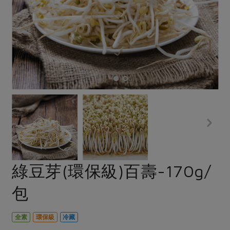
畜產肉類
水產
廚房瑜伽
傳到心坎裡，誠心又澎派
水畜加工品
料理方式
產品檢驗
合作25-經典快閃最後一週
關注議題
烘焙．點心
自主把關
合作25-精選產品第四彈
調理食材・點心
減硝酸鹽
惜食
醬料
檢驗報告
更多當季產品
調味醬料/南北貨
烘焙
非基改運動
支持本土農糧
湯品．鍋物
硝酸鹽檢驗
休閒零嘴
沖泡飲品
廢核運動
能源議題
漬物
議題活動
保健食品
減添加物
減塑減廢
涼拌沙拉
社員權益
主婦聯盟X樂齡網特約優惠案
公益金
食農教育
飲品
居家好物
合作社法規
30%rPET紅烏龍茶
更多議題
美妝保養
個人清潔
社務專區
2024農業發展計畫年度報告
綠豆芽(環保級)百壽-170g/
主題食譜
生活者e週報
家庭清潔
織品
選舉專區
更多議題活動
包
異國料理
日用品
圖書禮品
綠主張月刊
年菜食譜
防災用品
最新消息
傳到心坎裡，誠心又澎派
全素
環保級
冷藏
典藏閱覽室
養身食補