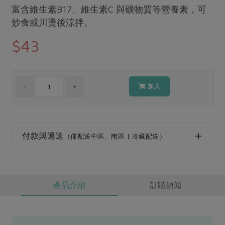
媒體報導
富含維生素B17、維生素C 與礦物質等營養素，可
最新產品
節慶大餐
下載專區
炒食或川燙後涼拌。
優惠專區
$43
高麗菜海鮮煎餅
地區活動
素食專區
社務會議
地區活動
樂齡友善
加入
活動報下載
付款與運送
（僅配送中區、南區 | 冷藏配送）
產品介紹
訂購須知