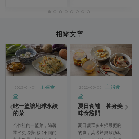
相關文章
主婦食
主婦食
2023-04-01
2022-06-05
堂
堂
吃一籃讓地球永續
夏日食補 養身美
的菜
味食慾開
合作社的一籃菜，隨著
夏日讓眾多主婦最扼腕
季節更迭變化出不同的
的事，莫過於興致勃勃