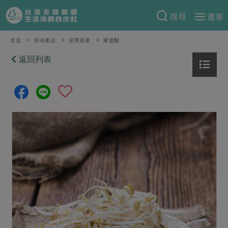
搜尋
選單
產品分類
首頁
所有產品
當季蔬果
芽苗類
當季蔬果
返回列表
食譜料理
一籃菜
當令水果
食材
特別企畫
芽苗類
蕈菇類
米食
預購活動
綠主張
辛香料類
麵食
把最好的台灣味帶回家！
觀點文章
關於合作社
肉食
奶蛋豆・五穀
防災用品預購圓滿結束
主婦食堂
一籃菜真心話
海鮮
蛋
乳製品
認識合作社
重要公告
2026年端午節預購圓滿結束
社內大小事
合作聯合國
常備菜
豆製品
米麵雜糧
關於我們
更多預購活動
產品故事
生活提案
蔬食
合作社組織
肉品・水產
樂齡生活
親子食育
蛋料理
當季產品
員工與求才