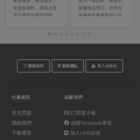
餐桌風景，裡頭蘊含了
煮完一桌好料，食客們
生物多樣性、環境友善
卻嫌熱沒胃口。合作社
及計畫性生產的理想。
中藥材生產者集昌公司
營養均衡的一籃菜該如
（下簡稱集昌）的馬偉
何料理？看到不認識的
智，設計了三道夏季養
蔬菜又該怎麼處理？
身料理與飲品，鹹甜兼
Shelley運用巧思簡單上
備、營養豐富，食材更
菜，帶著一顆有愛的心
涵蓋身心障礙者手作的
為家人烹煮每一餐。
有機乾燥薑片，料理方
式簡易，讓掌廚人也能
購物說明
服務據點
加入合作社
輕鬆優雅地端出開胃料
理。
社服資訊
追蹤我們
常見問題
訂閱電子報
聯絡我們
追蹤Facebook專頁
下載專區
加入LINE好友