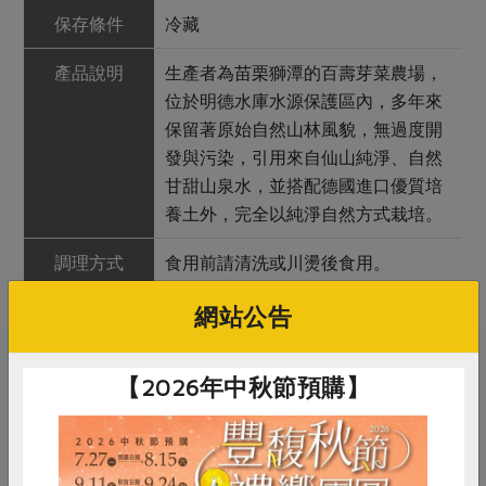
保存條件
冷藏
產品說明
生產者為苗栗獅潭的百壽芽菜農場，
位於明德水庫水源保護區內，多年來
保留著原始自然山林風貌，無過度開
發與污染，引用來自仙山純淨、自然
甘甜山泉水，並搭配德國進口優質培
養土外，完全以純淨自然方式栽培。
調理方式
食用前請清洗或川燙後食用。
網站公告
關鍵字
【2026年中秋節預購】
# 綠豆芽
# 豆芽菜
# 綠豆
# 芽菜